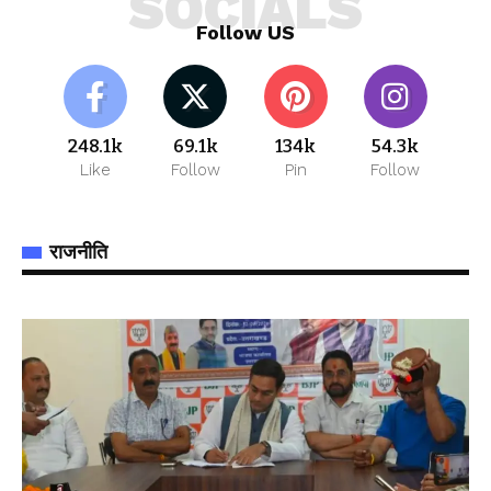
SOCIALS
Follow US
248.1k
69.1k
134k
54.3k
Like
Follow
Pin
Follow
राजनीति