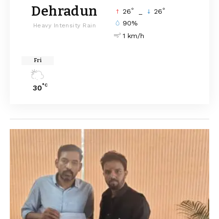
Dehradun
°
°
26
_
26
90%
Heavy Intensity Rain
1 km/h
Fri
°C
30