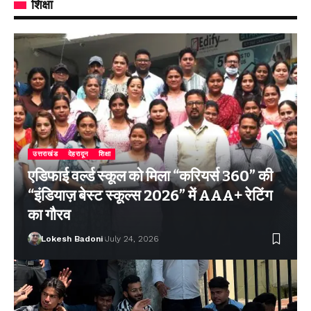
शिक्षा
उत्तराखंड
देहरादून
शिक्षा
एडिफाई वर्ल्ड स्कूल को मिला “करियर्स 360” की
“इंडियाज़ बेस्ट स्कूल्स 2026” में AAA+ रेटिंग
का गौरव
Lokesh Badoni
July 24, 2026