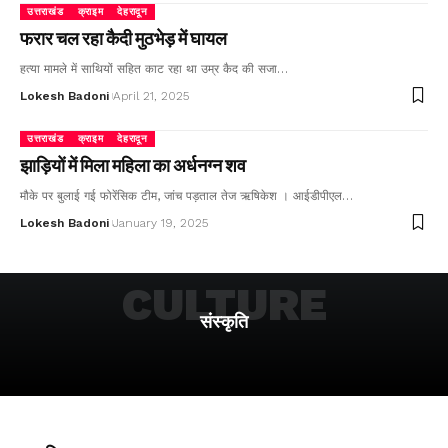
उत्तराखंड
क्राइम
देहरादून
फरार चल रहा कैदी मुठभेड़ में घायल
हत्या मामले में साथियों सहित काट रहा था उम्र कैद की सजा…
Lokesh Badoni
April 21, 2025
उत्तराखंड
क्राइम
देहरादून
झाड़ियों में मिला महिला का अर्धनग्न शव
मौके पर बुलाई गई फोरेंसिक टीम, जांच पड़ताल तेज ऋषिकेश । आईडीपीएल…
Lokesh Badoni
January 19, 2025
CULTURE
संस्कृति