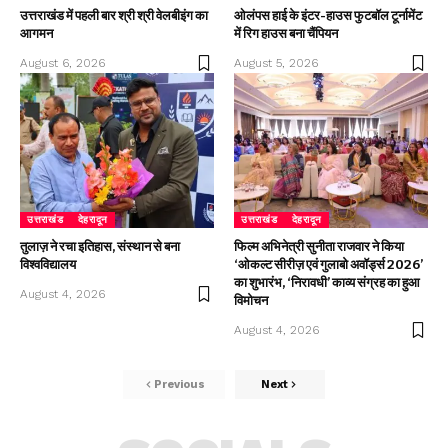
उत्तराखंड में पहली बार श्री श्री वेलबीइंग का
ओलंपस हाई के इंटर-हाउस फुटबॉल टूर्नामेंट
आगमन
में रिग हाउस बना चैंपियन
August 6, 2026
August 5, 2026
उत्तराखंड
देहरादून
उत्तराखंड
देहरादून
तुलाज़ ने रचा इतिहास, संस्थान से बना
फिल्म अभिनेत्री सुनीता राजवार ने किया
विश्वविद्यालय
‘ओकल्ट सीरीज़ एवं गुलाबो अवॉर्ड्स 2026’
का शुभारंभ, ‘निरावधी’ काव्य संग्रह का हुआ
August 4, 2026
विमोचन
August 4, 2026
Previous
Next