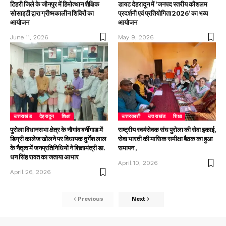
टिहरी जिले के जौनपुर में हिमोत्थान शैक्षिक
डायट देहरादून में ‘जनपद स्तरीय कौशलम
सोसाइटी द्वारा ग्रीष्मकालीन शिविरों का
प्रदर्शनी एवं प्रतियोगिता 2026’ का भव्य
आयोजन
आयोजन
June 11, 2026
May 9, 2026
उत्तराखंड
देहरादून
शिक्षा
उत्तरकाशी
उत्तराखंड
शिक्षा
पुरोला विधानसभा क्षेत्र के नौगांव बर्नीगाड में
राष्ट्रीय स्वयंसेवक संघ पुरोला की सेवा इकाई,
डिग्री कालेज खोलने पर विधायक दुर्गेश लाल
सेवा भारती की मासिक समीक्षा बैठक का हुआ
के नैतृत्व में जनप्रतिनिधियों ने शिक्षामंत्री डा.
समापन ,
धन सिंह रावत का जताया आभार
April 10, 2026
April 26, 2026
Previous
Next