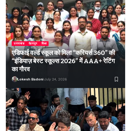
उत्तराखंड
देहरादून
शिक्षा
एडिफाई वर्ल्ड स्कूल को मिला “करियर्स 360” की
“इंडियाज़ बेस्ट स्कूल्स 2026” में AAA+ रेटिंग
का गौरव
Lokesh Badoni
July 24, 2026