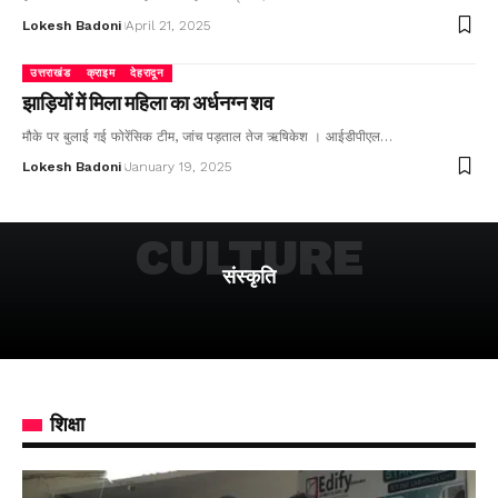
Lokesh Badoni
April 21, 2025
उत्तराखंड
क्राइम
देहरादून
झाड़ियों में मिला महिला का अर्धनग्न शव
मौके पर बुलाई गई फोरेंसिक टीम, जांच पड़ताल तेज ऋषिकेश । आईडीपीएल…
Lokesh Badoni
January 19, 2025
CULTURE
संस्कृति
शिक्षा