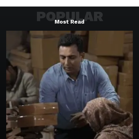
POPULAR
Most Read