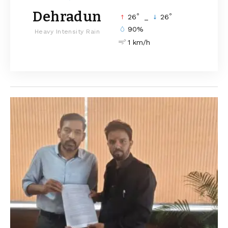
Dehradun
°
°
26
_
26
90%
Heavy Intensity Rain
1 km/h