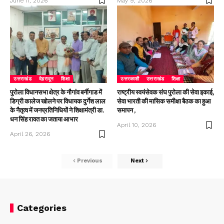
June 11, 2026
May 9, 2026
उत्तराखंड
देहरादून
शिक्षा
उत्तरकाशी
उत्तराखंड
शिक्षा
पुरोला विधानसभा क्षेत्र के नौगांव बर्नीगाड में
राष्ट्रीय स्वयंसेवक संघ पुरोला की सेवा इकाई,
डिग्री कालेज खोलने पर विधायक दुर्गेश लाल
सेवा भारती की मासिक समीक्षा बैठक का हुआ
के नैतृत्व में जनप्रतिनिधियों ने शिक्षामंत्री डा.
समापन ,
धन सिंह रावत का जताया आभार
April 10, 2026
April 26, 2026
Previous
Next
Categories