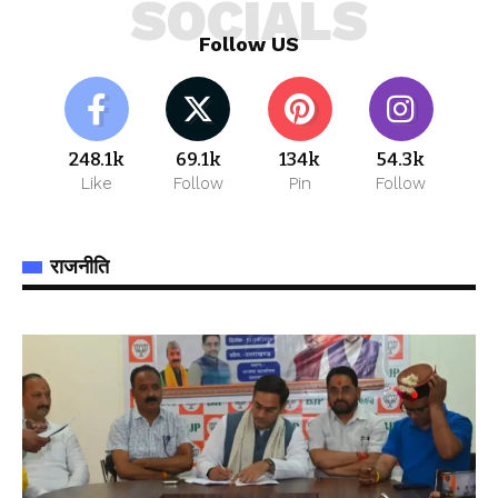
SOCIALS
Follow US
248.1k
69.1k
134k
54.3k
Like
Follow
Pin
Follow
राजनीति