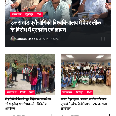
उत्तराखंड
देहरादून
शिक्षा
उत्तराखंड प्रौद्योगिकी विश्वविद्यालय में पेपर लीक
के विरोध में प्रदर्शन एवं ज्ञापन
Lokesh Badoni
July 23, 2026
उत्तराखंड
टिहरी
शिक्षा
उत्तराखंड
देहरादून
शिक्षा
टिहरी जिले के जौनपुर में हिमोत्थान शैक्षिक
डायट देहरादून में ‘जनपद स्तरीय कौशलम
सोसाइटी द्वारा ग्रीष्मकालीन शिविरों का
प्रदर्शनी एवं प्रतियोगिता 2026’ का भव्य
आयोजन
आयोजन