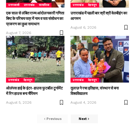
उत्तरकाशी
उत्तराखंड
सामाजिक
उत्तराखंड
देहरादून
एक साल से लंबित राज्य आंदोलनकारी गणिता
उत्तराखंड में पहली बार श्री श्री वेलबीइंग का
बिष्ट के परिचय पत्र में नाम व पता संशोधन का
आगमन
प्रकरण का हुआ समाधान
August 6, 2026
August 7, 2026
उत्तराखंड
देहरादून
उत्तराखंड
देहरादून
ओलंपस हाई के इंटर-हाउस फुटबॉल टूर्नामेंट
तुलाज़ ने रचा इतिहास, संस्थान से बना
में रिग हाउस बना चैंपियन
विश्वविद्यालय
August 5, 2026
August 4, 2026
Previous
Next