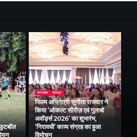
उत्तराखंड
देहरादून
फिल्म अभिनेत्री सुनीता राजवार ने
उत्
किया ‘ओकल्ट सीरीज़ एवं गुलाबो
एक
अवॉर्ड्स 2026’ का शुभारंभ,
आं
 फुटबॉल
‘निरावधी’ काव्य संग्रह का हुआ
पत
ंपियन
विमोचन
प्