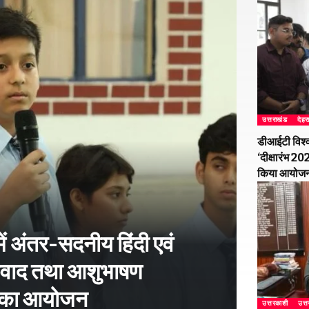
उत्तराखंड
देहर
डीआईटी विश्व
‘दीक्षारंभ 2
किया आयोज
ें अंतर-सदनीय हिंदी एवं
-विवाद तथा आशुभाषण
ं का आयोजन
उत्तरकाशी
उत्