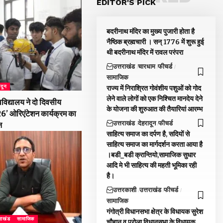
EDITOR'S PICK
बदरीनाथ मंदिर का मुख्य पुजारी होता है
नैष्ठिक ब्रह्मचारी । सन् 1776 में शुरू हुई
थी बदरीनाथ मंदिर में रावल परंपरा
उत्तराखंड
चारधाम
फीचर्ड
सामाजिक
ादून
राज्य में निराश्रित गोवंशीय पशुओं को गोद
लेने वाले लोगों को एक निश्चित मानदेय देने
विद्यालय ने दो दिवसीय
के योजना की शुरुआत की तैयारियां आरम्भ
026’ ओरिएंटेशन कार्यक्रम का
उत्तराखंड
देहरादून
फीचर्ड
न
साहित्य समाज का दर्पण है, सदियों से
साहित्य समाज का मार्गदर्शन करता आया है
।बडी_बडी क्रान्तियो,सामाजिक सुधार
आदि मे भी साहित्य की महती भूमिका रही
है।
उत्तरकाशी
उत्तराखंड
फीचर्ड
सामाजिक
गंगोत्री विधानसभा क्षेत्र के विधायक सुरेश
तराखंड
सामाजिक
चौहान व पुरोला विधानसभा के विधायक