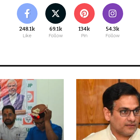
248.1k
69.1k
134k
54.3k
Like
Follow
Pin
Follow