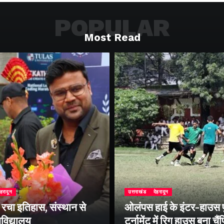
POPULAR
Most Read
ेहरादून
उत्तराखंड
देहरादून
े रचा इतिहास, संस्थान से
ओलंपस हाई के इंटर-हाउस
वविद्यालय
टूर्नामेंट में रिग हाउस बना चै