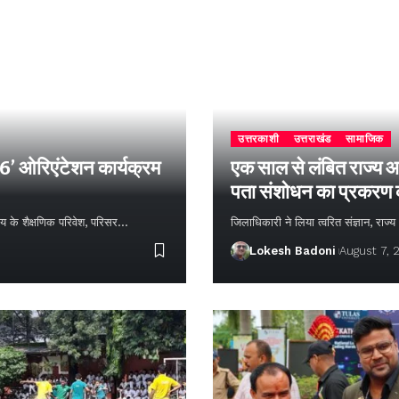
उत्तरकाशी
उत्तराखंड
सामाजिक
26’ ओरिएंटेशन कार्यक्रम
एक साल से लंबित राज्य आ
पता संशोधन का प्रकरण
्यालय के शैक्षणिक परिवेश, परिसर…
जिलाधिकारी ने लिया त्वरित संज्ञान, राज
Lokesh Badoni
August 7, 