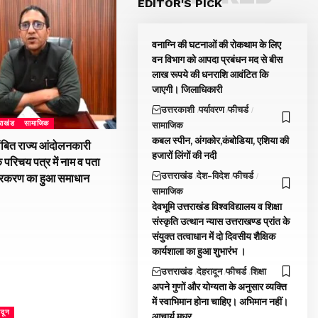
EDITOR'S PICK
वनाग्नि की घटनाओं की रोकथाम के लिए
वन विभाग को आपदा प्रबंधन मद से बीस
लाख रूपये की धनराशि आवंटित कि
जाएगी। जिलाधिकारी
उत्तरकाशी
पर्यावरण
फीचर्ड
तराखंड
सामाजिक
सामाजिक
कबल स्पीन, अंगकोर,कंबोडिया, एशिया की
ंबित राज्य आंदोलनकारी
हजारों लिंगों की नदी
े परिचय पत्र में नाम व पता
उत्तराखंड
देश-विदेश
फीचर्ड
्रकरण का हुआ समाधान
सामाजिक
देवभूमि उत्तराखंड विश्वविद्यालय व शिक्षा
संस्कृति उत्थान न्यास उत्तराखण्ड प्रांत के
संयुक्त तत्वाधान में दो दिवसीय शैक्षिक
कार्यशाला का हुआ शुभारंभ ।
उत्तराखंड
देहरादून
फीचर्ड
शिक्षा
अपने गुणों और योग्यता के अनुसार व्यक्ति
में स्वाभिमान होना चाहिए। अभिमान नहीं।
ादून
आचार्य मधुर