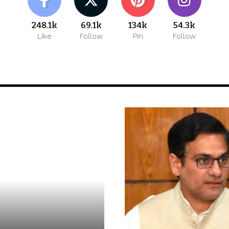
248.1k
69.1k
134k
54.3k
Like
Follow
Pin
Follow