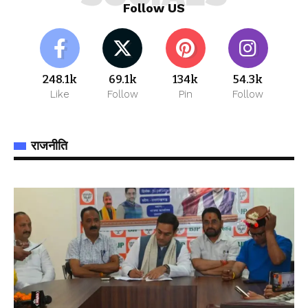
Follow US
248.1k
69.1k
134k
54.3k
Like
Follow
Pin
Follow
राजनीति