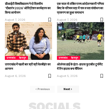
डीआईटी विश्वविद्यालय ने दो दिवसीय
एक साल से लंबित राज्य आंदोलनकारी गणिता
‘दीक्षारंभ 2026’ ओरिएंटेशन कार्यक्रम का
बिष्ट के परिचय पत्र में नाम व पता संशोधन का
किया आयोजन
प्रकरण का हुआ समाधान
August 7, 2026
August 7, 2026
उत्तराखंड
देहरादून
उत्तराखंड
देहरादून
उत्तराखंड में पहली बार श्री श्री वेलबीइंग का
ओलंपस हाई के इंटर-हाउस फुटबॉल टूर्नामेंट
आगमन
में रिग हाउस बना चैंपियन
August 6, 2026
August 5, 2026
Previous
Next
SOCIALS