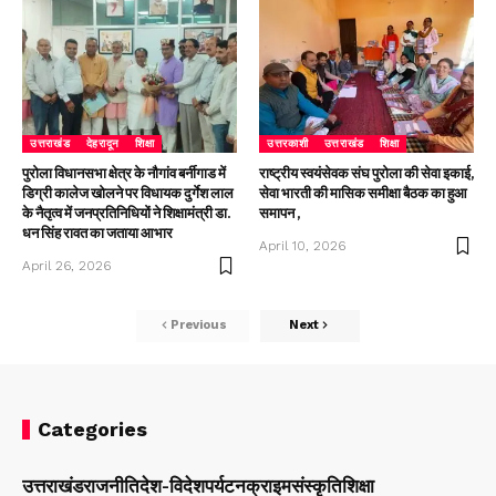
उत्तराखंड
देहरादून
शिक्षा
उत्तरकाशी
उत्तराखंड
शिक्षा
पुरोला विधानसभा क्षेत्र के नौगांव बर्नीगाड में
राष्ट्रीय स्वयंसेवक संघ पुरोला की सेवा इकाई,
डिग्री कालेज खोलने पर विधायक दुर्गेश लाल
सेवा भारती की मासिक समीक्षा बैठक का हुआ
के नैतृत्व में जनप्रतिनिधियों ने शिक्षामंत्री डा.
समापन ,
धन सिंह रावत का जताया आभार
April 10, 2026
April 26, 2026
Previous
Next
Categories
उत्तराखंड
राजनीति
देश-विदेश
पर्यटन
क्राइम
संस्कृति
शिक्षा