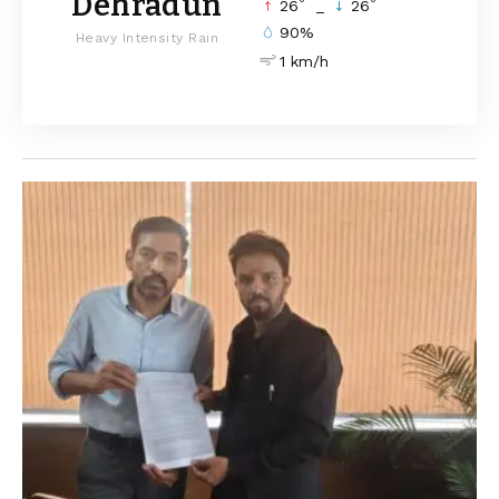
Dehradun
°
°
26
_
26
90%
Heavy Intensity Rain
1 km/h