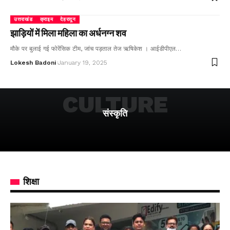
उत्तराखंड
क्राइम
देहरादून
झाड़ियों में मिला महिला का अर्धनग्न शव
मौके पर बुलाई गई फोरेंसिक टीम, जांच पड़ताल तेज ऋषिकेश । आईडीपीएल…
Lokesh Badoni
January 19, 2025
CULTURE
संस्कृति
शिक्षा