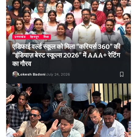
उत्तराखंड
देहरादून
शिक्षा
एडिफाई वर्ल्ड स्कूल को मिला “करियर्स 360” की
“इंडियाज़ बेस्ट स्कूल्स 2026” में AAA+ रेटिंग
का गौरव
Lokesh Badoni
July 24, 2026