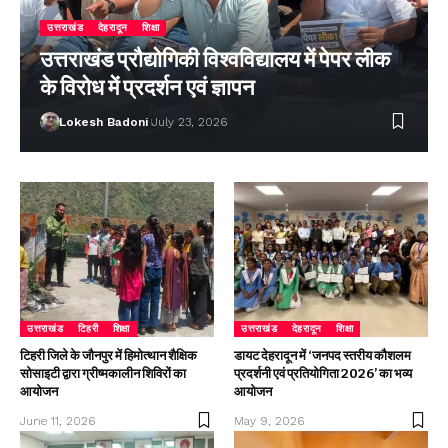
उत्तराखंड
देहरादून
शिक्षा
उत्तराखंड प्रौद्योगिकी विश्वविद्यालय में पेपर लीक
के विरोध में प्रदर्शन एवं ज्ञापन
Lokesh Badoni
July 23, 2026
उत्तराखंड
टिहरी
शिक्षा
उत्तराखंड
देहरादून
शिक्षा
टिहरी जिले के जौनपुर में हिमोत्थान शैक्षिक
डायट देहरादून में ‘जनपद स्तरीय कौशलम
सोसाइटी द्वारा ग्रीष्मकालीन शिविरों का
प्रदर्शनी एवं प्रतियोगिता 2026’ का भव्य
आयोजन
आयोजन
June 11, 2026
May 9, 2026