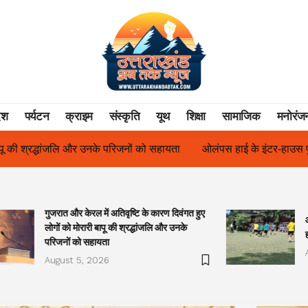
ेश
पर्यटन
क्राइम
संस्कृति
यूथ
शिक्षा
सामाजिक
मनोरंज
ायता
ओलंपस हाई के इंटर-हाउस फुटबॉल टूर्नामेंट में रिग हाउस बना चैंपियन
गुजरात और केरल में अतिवृष्टि के कारण दिवंगत हुए
लोगों को मोरारी बापू की श्रद्धांजलि और उनके
परिजनों को सहायता
August 5, 2026