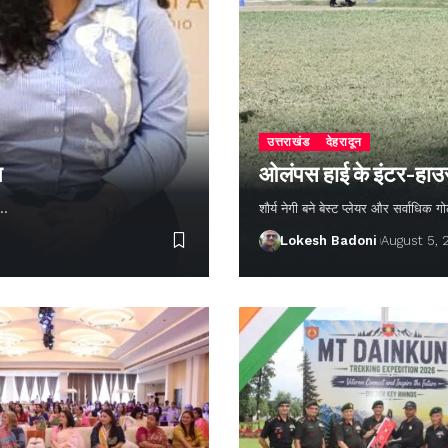
उत्तराखंड
देहरादून
न
ओलंपस हाई के इंटर-हाउस फ
ण…
शौर्य नेगी बने बेस्ट प्लेयर और सर्वाधिक
Lokesh Badoni
August 5,