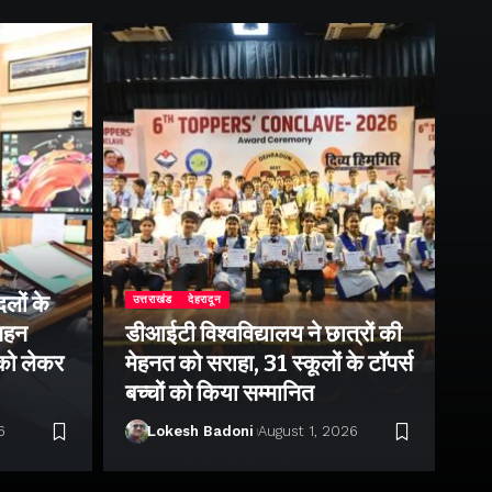
लों के
उत्तराखंड
देहरादून
उत्
 गहन
डीआईटी विश्वविद्यालय ने छात्रों की
राष
 को लेकर
मेहनत को सराहा, 31 स्कूलों के टॉपर्स
उप
बच्चों को किया सम्मानित
पर 
6
Lokesh Badoni
August 1, 2026