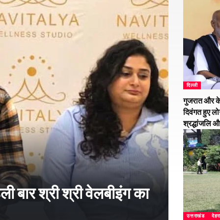
दिल्ली
गुजरात और के
दिवंगत हुए लो
श्रद्धांजलि 
हली बार श्री श्री वेलबीइंग का
उत्तराखंड
देहर