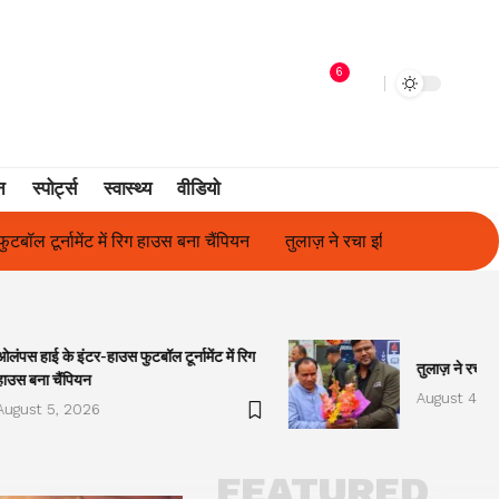
6
न
स्पोर्ट्स
स्वास्थ्य
वीडियो
तुलाज़ ने रचा इतिहास, संस्थान से बना विश्वविद्यालय
फिल्म अभिनेत्री सु
ओलंपस हाई के इंटर-हाउस फुटबॉल टूर्नामेंट में रिग
तुलाज़ ने रचा इ
हाउस बना चैंपियन
August 4, 2
August 5, 2026
FEATURED