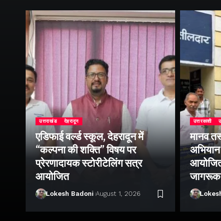
उत्तराखंड
देहरादून
उत्तरकाशी
उ
एडिफाई वर्ल्ड स्कूल, देहरादून में
मानव तस
“कल्पना की शक्ति” विषय पर
अभियान 
प्रेरणादायक स्टोरीटेलिंग सत्र
आयोजित क
ा
आयोजित
जागरूक
Lokesh Badoni
August 1, 2026
Lokes