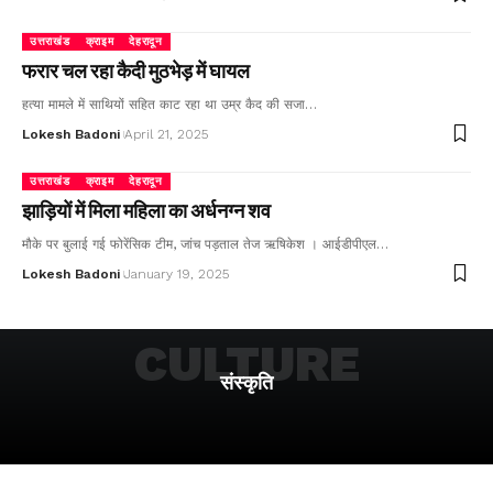
उत्तराखंड
क्राइम
देहरादून
फरार चल रहा कैदी मुठभेड़ में घायल
हत्या मामले में साथियों सहित काट रहा था उम्र कैद की सजा…
Lokesh Badoni
April 21, 2025
उत्तराखंड
क्राइम
देहरादून
झाड़ियों में मिला महिला का अर्धनग्न शव
मौके पर बुलाई गई फोरेंसिक टीम, जांच पड़ताल तेज ऋषिकेश । आईडीपीएल…
Lokesh Badoni
January 19, 2025
CULTURE
संस्कृति