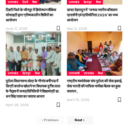
उत्तराखंड
टिहरी
शिक्षा
उत्तराखंड
देहरादून
शिक्षा
टिहरी जिले के जौनपुर में हिमोत्थान शैक्षिक
डायट देहरादून में ‘जनपद स्तरीय कौशलम
सोसाइटी द्वारा ग्रीष्मकालीन शिविरों का
प्रदर्शनी एवं प्रतियोगिता 2026’ का भव्य
आयोजन
आयोजन
June 11, 2026
May 9, 2026
उत्तराखंड
देहरादून
शिक्षा
उत्तरकाशी
उत्तराखंड
शिक्षा
पुरोला विधानसभा क्षेत्र के नौगांव बर्नीगाड में
राष्ट्रीय स्वयंसेवक संघ पुरोला की सेवा इकाई,
डिग्री कालेज खोलने पर विधायक दुर्गेश लाल
सेवा भारती की मासिक समीक्षा बैठक का हुआ
के नैतृत्व में जनप्रतिनिधियों ने शिक्षामंत्री डा.
समापन ,
धन सिंह रावत का जताया आभार
April 10, 2026
April 26, 2026
Previous
Next