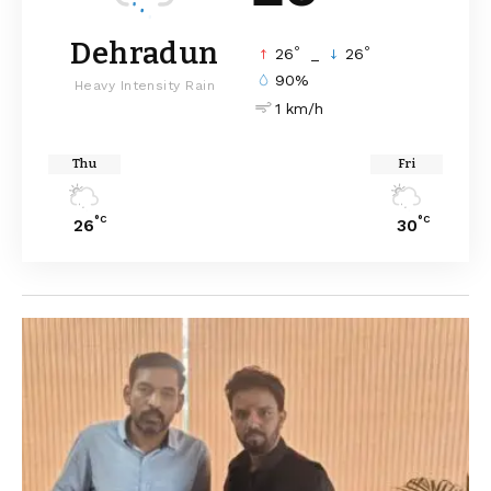
Dehradun
°
°
26
_
26
90%
Heavy Intensity Rain
1 km/h
Thu
Fri
°C
°C
26
30