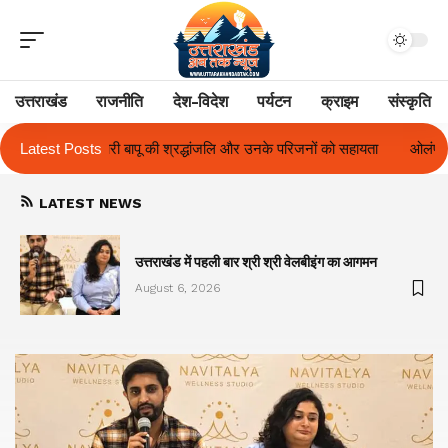
उत्तराखंड
राजनीति
देश-विदेश
पर्यटन
क्राइम
संस्कृति
ि और उनके परिजनों को सहायता
Latest Posts
ओलंपस हाई के इंटर-हाउस फुटबॉल टूर्नामेंट में रिग ह
LATEST NEWS
का
उत्तराखंड में पहली बार श्री श्री वेलबीइंग का आगमन
August 6, 2026