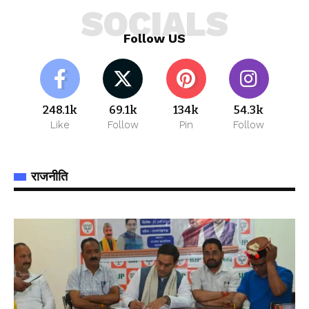
SOCIALS
Follow US
248.1k
69.1k
134k
54.3k
Like
Follow
Pin
Follow
राजनीति