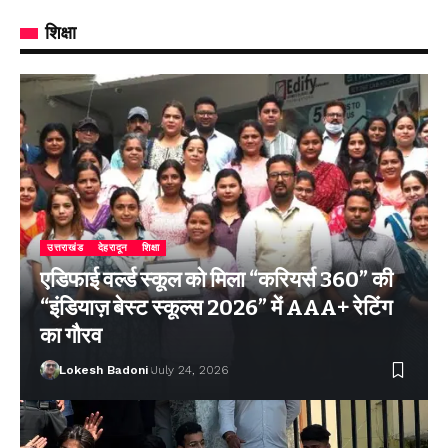
शिक्षा
उत्तराखंड
देहरादून
शिक्षा
एडिफाई वर्ल्ड स्कूल को मिला “करियर्स 360” की
“इंडियाज़ बेस्ट स्कूल्स 2026” में AAA+ रेटिंग
का गौरव
Lokesh Badoni
July 24, 2026