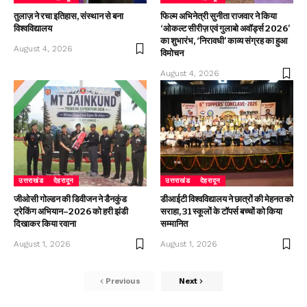
तुलाज़ ने रचा इतिहास, संस्थान से बना
फिल्म अभिनेत्री सुनीता राजवार ने किया
विश्वविद्यालय
‘ओकल्ट सीरीज़ एवं गुलाबो अवॉर्ड्स 2026’
का शुभारंभ, ‘निरावधी’ काव्य संग्रह का हुआ
August 4, 2026
विमोचन
August 4, 2026
उत्तराखंड
देहरादून
उत्तराखंड
देहरादून
जीओसी गोल्डन की डिवीजन ने डैनकुंड
डीआईटी विश्वविद्यालय ने छात्रों की मेहनत को
ट्रेकिंग अभियान–2026 को हरी झंडी
सराहा, 31 स्कूलों के टॉपर्स बच्चों को किया
दिखाकर किया रवाना
सम्मानित
August 1, 2026
August 1, 2026
Previous
Next