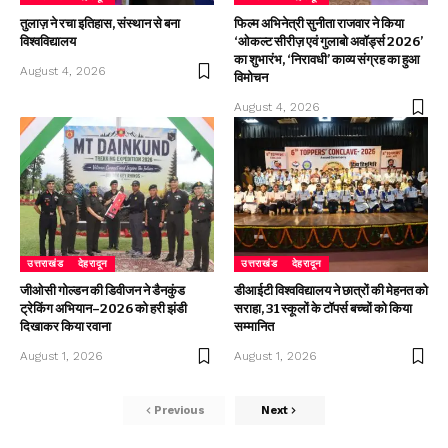
तुलाज़ ने रचा इतिहास, संस्थान से बना
फिल्म अभिनेत्री सुनीता राजवार ने किया
विश्वविद्यालय
‘ओकल्ट सीरीज़ एवं गुलाबो अवॉर्ड्स 2026’
का शुभारंभ, ‘निरावधी’ काव्य संग्रह का हुआ
August 4, 2026
विमोचन
August 4, 2026
उत्तराखंड
देहरादून
उत्तराखंड
देहरादून
जीओसी गोल्डन की डिवीजन ने डैनकुंड
डीआईटी विश्वविद्यालय ने छात्रों की मेहनत को
ट्रेकिंग अभियान–2026 को हरी झंडी
सराहा, 31 स्कूलों के टॉपर्स बच्चों को किया
दिखाकर किया रवाना
सम्मानित
August 1, 2026
August 1, 2026
Previous
Next