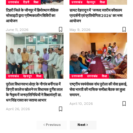
उत्तराखंड
टिहरी
शिक्षा
उत्तराखंड
देहरादून
शिक्षा
टिहरी जिले के जौनपुर में हिमोत्थान शैक्षिक
डायट देहरादून में ‘जनपद स्तरीय कौशलम
सोसाइटी द्वारा ग्रीष्मकालीन शिविरों का
प्रदर्शनी एवं प्रतियोगिता 2026’ का भव्य
आयोजन
आयोजन
June 11, 2026
May 9, 2026
उत्तराखंड
देहरादून
शिक्षा
उत्तरकाशी
उत्तराखंड
शिक्षा
पुरोला विधानसभा क्षेत्र के नौगांव बर्नीगाड में
राष्ट्रीय स्वयंसेवक संघ पुरोला की सेवा इकाई,
डिग्री कालेज खोलने पर विधायक दुर्गेश लाल
सेवा भारती की मासिक समीक्षा बैठक का हुआ
के नैतृत्व में जनप्रतिनिधियों ने शिक्षामंत्री डा.
समापन ,
धन सिंह रावत का जताया आभार
April 10, 2026
April 26, 2026
Previous
Next