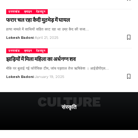
उत्तराखंड
क्राइम
देहरादून
फरार चल रहा कैदी मुठभेड़ में घायल
हत्या मामले में साथियों सहित काट रहा था उम्र कैद की सजा…
Lokesh Badoni
April 21, 2025
उत्तराखंड
क्राइम
देहरादून
झाड़ियों में मिला महिला का अर्धनग्न शव
मौके पर बुलाई गई फोरेंसिक टीम, जांच पड़ताल तेज ऋषिकेश । आईडीपीएल…
Lokesh Badoni
January 19, 2025
CULTURE
संस्कृति