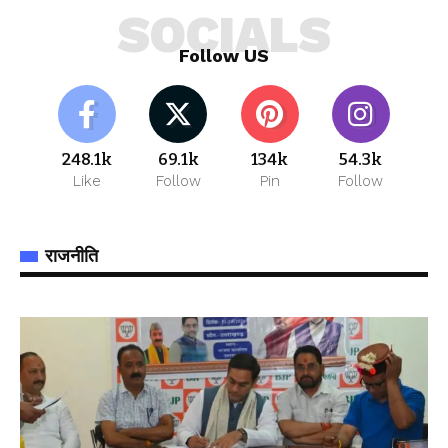
SOCIALS
Follow US
248.1k
69.1k
134k
54.3k
Like
Follow
Pin
Follow
राजनीति