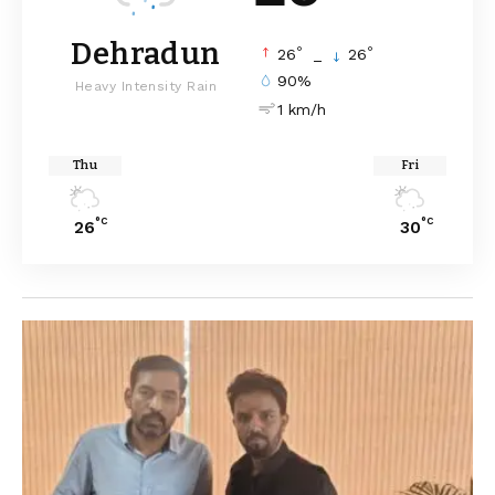
Dehradun
°
°
26
_
26
90%
Heavy Intensity Rain
1 km/h
Thu
Fri
°C
°C
26
30