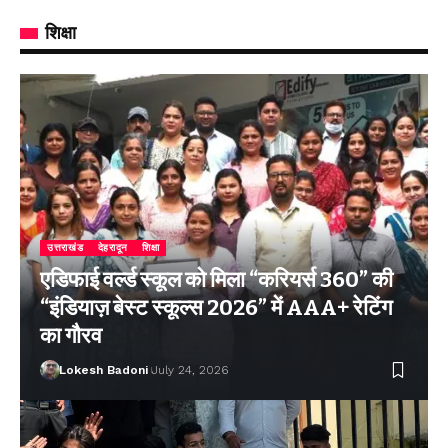
शिक्षा
उत्तराखंड
देहरादून
शिक्षा
एडिफाई वर्ल्ड स्कूल को मिला “करियर्स 360” की
“इंडियाज़ बेस्ट स्कूल्स 2026” में AAA+ रेटिंग
का गौरव
Lokesh Badoni
July 24, 2026