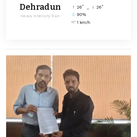
Dehradun
°
°
26
_
26
90%
Heavy Intensity Rain
1 km/h