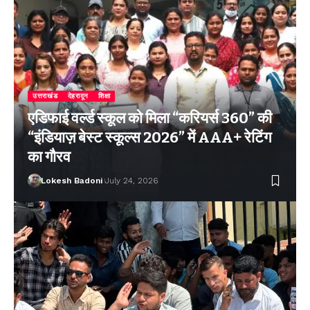
उत्तराखंड
देहरादून
शिक्षा
एडिफाई वर्ल्ड स्कूल को मिला “करियर्स 360” की
“इंडियाज़ बेस्ट स्कूल्स 2026” में AAA+ रेटिंग
का गौरव
Lokesh Badoni
July 24, 2026