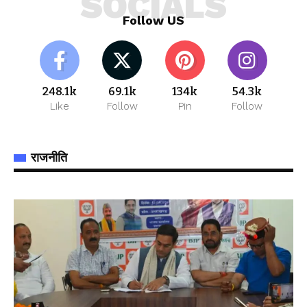
SOCIALS
Follow US
248.1k
69.1k
134k
54.3k
Like
Follow
Pin
Follow
राजनीति