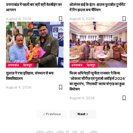
उत्तराखंड में पहली बार श्री श्री वेलबीइंग का
ओलंपस हाई के इंटर-हाउस फुटबॉल टूर्नामेंट
आगमन
में रिग हाउस बना चैंपियन
August 6, 2026
August 5, 2026
उत्तराखंड
देहरादून
उत्तराखंड
देहरादून
तुलाज़ ने रचा इतिहास, संस्थान से बना
फिल्म अभिनेत्री सुनीता राजवार ने किया
विश्वविद्यालय
‘ओकल्ट सीरीज़ एवं गुलाबो अवॉर्ड्स 2026’
का शुभारंभ, ‘निरावधी’ काव्य संग्रह का हुआ
August 4, 2026
विमोचन
August 4, 2026
Previous
Next