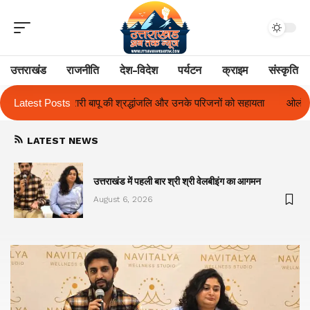
उत्तराखंड
राजनीति
देश-विदेश
पर्यटन
क्राइम
संस्कृति
जलि और उनके परिजनों को सहायता
Latest Posts
ओलंपस हाई के इंटर-हाउस फुटबॉल टूर्नामेंट में रि
LATEST NEWS
का
उत्तराखंड में पहली बार श्री श्री वेलबीइंग का आगमन
August 6, 2026