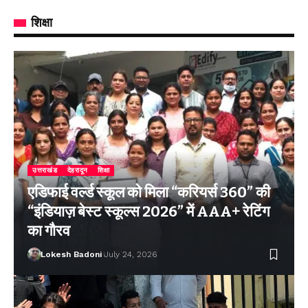
शिक्षा
उत्तराखंड
देहरादून
शिक्षा
एडिफाई वर्ल्ड स्कूल को मिला “करियर्स 360” की
“इंडियाज़ बेस्ट स्कूल्स 2026” में AAA+ रेटिंग
का गौरव
Lokesh Badoni
July 24, 2026