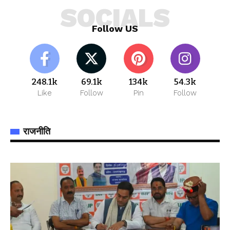
SOCIALS
Follow US
248.1k
69.1k
134k
54.3k
Like
Follow
Pin
Follow
राजनीति