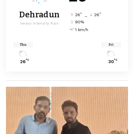
Dehradun
°
°
26
_
26
90%
Heavy Intensity Rain
1 km/h
Thu
Fri
°C
°C
26
30