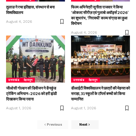
तुलाज़ ने रचा इतिहास, संस्थान से बना
फिल्म अभिनेत्री सुनीता राजवार ने किया
विश्वविद्यालय
‘ओकल्ट सीरीज़ एवं गुलाबो अवॉर्ड्स 2026’
का शुभारंभ, ‘निरावधी’ काव्य संग्रह का हुआ
August 4, 2026
विमोचन
August 4, 2026
उत्तराखंड
देहरादून
उत्तराखंड
देहरादून
जीओसी गोल्डन की डिवीजन ने डैनकुंड
डीआईटी विश्वविद्यालय ने छात्रों की मेहनत को
ट्रेकिंग अभियान–2026 को हरी झंडी
सराहा, 31 स्कूलों के टॉपर्स बच्चों को किया
दिखाकर किया रवाना
सम्मानित
August 1, 2026
August 1, 2026
Previous
Next