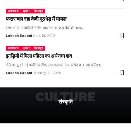
उत्तराखंड
क्राइम
देहरादून
फरार चल रहा कैदी मुठभेड़ में घायल
हत्या मामले में साथियों सहित काट रहा था उम्र कैद की सजा…
Lokesh Badoni
April 21, 2025
उत्तराखंड
क्राइम
देहरादून
झाड़ियों में मिला महिला का अर्धनग्न शव
मौके पर बुलाई गई फोरेंसिक टीम, जांच पड़ताल तेज ऋषिकेश । आईडीपीएल…
Lokesh Badoni
January 19, 2025
CULTURE
संस्कृति