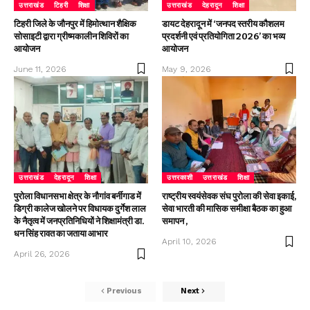
उत्तराखंड
टिहरी
शिक्षा
उत्तराखंड
देहरादून
शिक्षा
टिहरी जिले के जौनपुर में हिमोत्थान शैक्षिक
डायट देहरादून में ‘जनपद स्तरीय कौशलम
सोसाइटी द्वारा ग्रीष्मकालीन शिविरों का
प्रदर्शनी एवं प्रतियोगिता 2026’ का भव्य
आयोजन
आयोजन
June 11, 2026
May 9, 2026
उत्तराखंड
देहरादून
शिक्षा
उत्तरकाशी
उत्तराखंड
शिक्षा
पुरोला विधानसभा क्षेत्र के नौगांव बर्नीगाड में
राष्ट्रीय स्वयंसेवक संघ पुरोला की सेवा इकाई,
डिग्री कालेज खोलने पर विधायक दुर्गेश लाल
सेवा भारती की मासिक समीक्षा बैठक का हुआ
के नैतृत्व में जनप्रतिनिधियों ने शिक्षामंत्री डा.
समापन ,
धन सिंह रावत का जताया आभार
April 10, 2026
April 26, 2026
Previous
Next