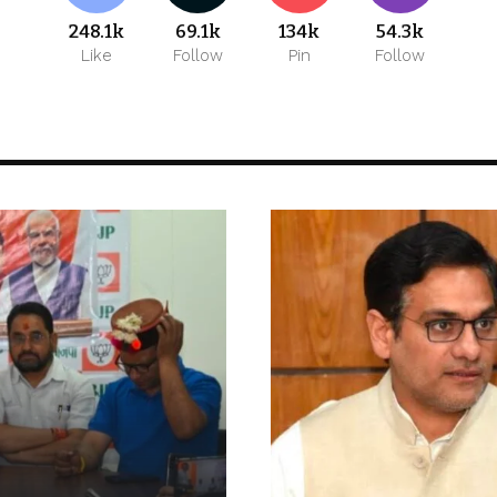
248.1k
69.1k
134k
54.3k
Like
Follow
Pin
Follow