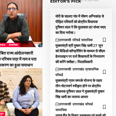
EDITOR'S PICK
मोरी के सालरा गांव में भीषण अग्निकांड से
पीड़ित परिवारों को क्षेत्रीय विधायक
दुर्गेश्वर लाल ने कि मुलाकात हर संभव मदद
का दिया भरोसा।
उत्तरकाशी
फीचर्ड
सामाजिक
मुख्यमंत्री श्री पुष्कर सिंह धामी 27 जून
तराखंड
सामाजिक
को विडिओ कॉन्फ्रेंसिंग के माध्यम से सीएम
ंबित राज्य आंदोलनकारी
हेल्पलाइन पर दर्ज शिकायतों के निस्तारण
े परिचय पत्र में नाम व पता
की करेंगे समीक्षा। जिलाधिकारी
्रकरण का हुआ समाधान
उत्तरकाशी
उत्तराखंड
प्रशासनिक
फीचर्ड
मुख्यमंत्री ग्राम सम्पर्क योजना के तहत
तीन मोटरमार्ग स्वीकृत होने पर क्षेत्रीय
विधायक दुर्गेश्वर लाल ने मुख्यमंत्री पुष्कर
सिंह धामी का जताया आभार
उत्तरकाशी
उत्तराखंड
फीचर्ड
सामाजिक
ादून
धरासू बैंड के निकट भूस्खलन एवं मलवे को