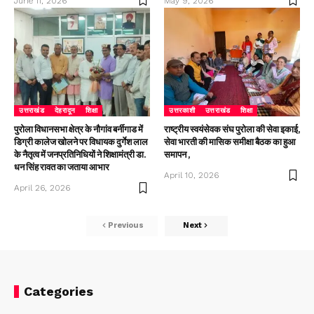
June 11, 2026
May 9, 2026
उत्तराखंड
देहरादून
शिक्षा
उत्तरकाशी
उत्तराखंड
शिक्षा
पुरोला विधानसभा क्षेत्र के नौगांव बर्नीगाड में
राष्ट्रीय स्वयंसेवक संघ पुरोला की सेवा इकाई,
डिग्री कालेज खोलने पर विधायक दुर्गेश लाल
सेवा भारती की मासिक समीक्षा बैठक का हुआ
के नैतृत्व में जनप्रतिनिधियों ने शिक्षामंत्री डा.
समापन ,
धन सिंह रावत का जताया आभार
April 10, 2026
April 26, 2026
Previous
Next
Categories