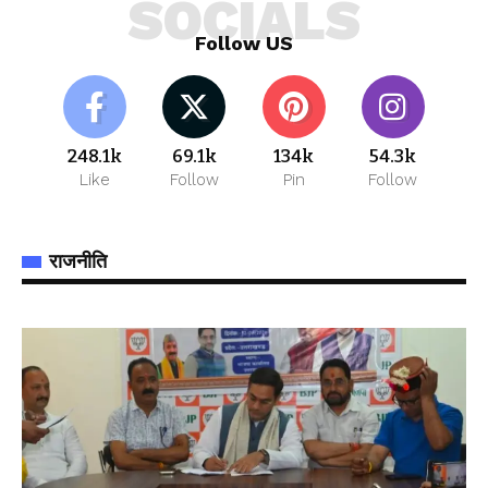
SOCIALS
Follow US
248.1k
69.1k
134k
54.3k
Like
Follow
Pin
Follow
राजनीति