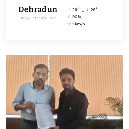
Dehradun
°
°
26
_
26
90%
Heavy Intensity Rain
1 km/h