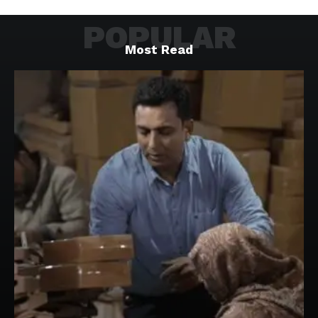
POPULAR
Most Read