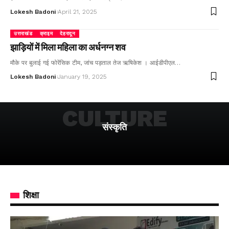
Lokesh Badoni
April 21, 2025
उत्तराखंड
क्राइम
देहरादून
झाड़ियों में मिला महिला का अर्धनग्न शव
मौके पर बुलाई गई फोरेंसिक टीम, जांच पड़ताल तेज ऋषिकेश । आईडीपीएल…
Lokesh Badoni
January 19, 2025
CULTURE
संस्कृति
शिक्षा