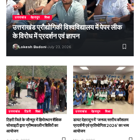
उत्तराखंड
देहरादून
शिक्षा
उत्तराखंड प्रौद्योगिकी विश्वविद्यालय में पेपर लीक
के विरोध में प्रदर्शन एवं ज्ञापन
Lokesh Badoni
July 23, 2026
उत्तराखंड
टिहरी
शिक्षा
उत्तराखंड
देहरादून
शिक्षा
टिहरी जिले के जौनपुर में हिमोत्थान शैक्षिक
डायट देहरादून में ‘जनपद स्तरीय कौशलम
सोसाइटी द्वारा ग्रीष्मकालीन शिविरों का
प्रदर्शनी एवं प्रतियोगिता 2026’ का भव्य
आयोजन
आयोजन