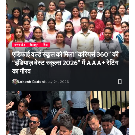
उत्तराखंड
देहरादून
शिक्षा
एडिफाई वर्ल्ड स्कूल को मिला “करियर्स 360” की
“इंडियाज़ बेस्ट स्कूल्स 2026” में AAA+ रेटिंग
का गौरव
Lokesh Badoni
July 24, 2026