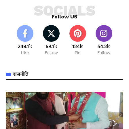
SOCIALS
Follow US
248.1k
69.1k
134k
54.3k
Like
Follow
Pin
Follow
राजनीति