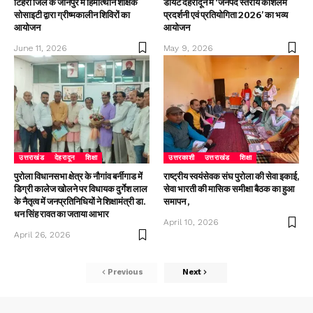
टिहरी जिले के जौनपुर में हिमोत्थान शैक्षिक
डायट देहरादून में ‘जनपद स्तरीय कौशलम
सोसाइटी द्वारा ग्रीष्मकालीन शिविरों का
प्रदर्शनी एवं प्रतियोगिता 2026’ का भव्य
आयोजन
आयोजन
June 11, 2026
May 9, 2026
उत्तराखंड
देहरादून
शिक्षा
उत्तरकाशी
उत्तराखंड
शिक्षा
पुरोला विधानसभा क्षेत्र के नौगांव बर्नीगाड में
राष्ट्रीय स्वयंसेवक संघ पुरोला की सेवा इकाई,
डिग्री कालेज खोलने पर विधायक दुर्गेश लाल
सेवा भारती की मासिक समीक्षा बैठक का हुआ
के नैतृत्व में जनप्रतिनिधियों ने शिक्षामंत्री डा.
समापन ,
धन सिंह रावत का जताया आभार
April 10, 2026
April 26, 2026
Previous
Next