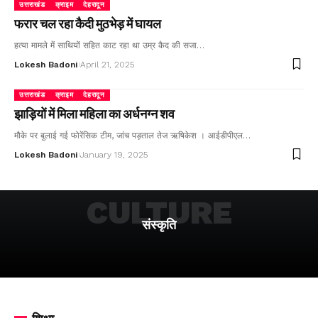
उत्तराखंड
क्राइम
देहरादून
फरार चल रहा कैदी मुठभेड़ में घायल
हत्या मामले में साथियों सहित काट रहा था उम्र कैद की सजा…
Lokesh Badoni
April 21, 2025
उत्तराखंड
क्राइम
देहरादून
झाड़ियों में मिला महिला का अर्धनग्न शव
मौके पर बुलाई गई फोरेंसिक टीम, जांच पड़ताल तेज ऋषिकेश । आईडीपीएल…
Lokesh Badoni
January 19, 2025
CULTURE
संस्कृति