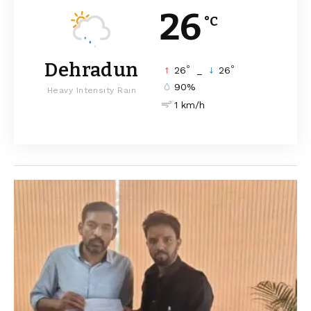
26
°C
Dehradun
°
°
26
_
26
90%
Heavy Intensity Rain
1 km/h