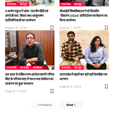
उत्तराखंड
देहरादून
उत्तराखंड
देहरादून
द आर्यन स्कूल में अंतर-सदनीय हिंदी एवं
डीआईटी विश्वविद्यालय ने दो दिवसीय
अंग्रेज़ी वाद-विवाद तथा आशुभाषण
‘दीक्षारंभ 2026’ ओरिएंटेशन कार्यक्रम का
प्रतियोगिताओं का आयोजन
किया आयोजन
August 8, 2026
August 7, 2026
उत्तरकाशी
उत्तराखंड
सामाजिक
उत्तराखंड
देहरादून
एक साल से लंबित राज्य आंदोलनकारी गणिता
उत्तराखंड में पहली बार श्री श्री वेलबीइंग का
बिष्ट के परिचय पत्र में नाम व पता संशोधन का
आगमन
प्रकरण का हुआ समाधान
August 6, 2026
August 7, 2026
Previous
Next