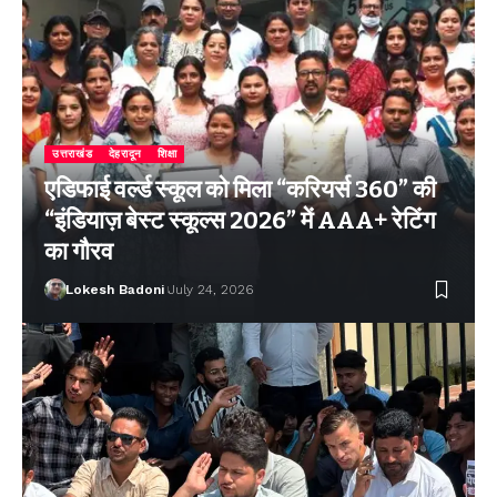
उत्तराखंड
देहरादून
शिक्षा
एडिफाई वर्ल्ड स्कूल को मिला “करियर्स 360” की
“इंडियाज़ बेस्ट स्कूल्स 2026” में AAA+ रेटिंग
का गौरव
Lokesh Badoni
July 24, 2026