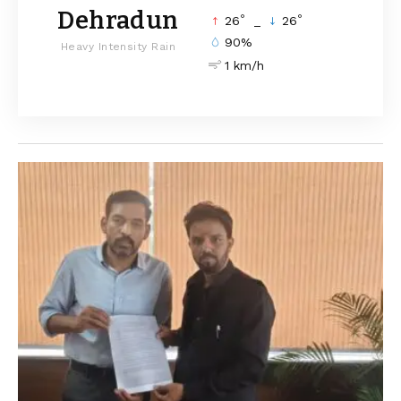
Dehradun
°
°
26
_
26
90%
Heavy Intensity Rain
1 km/h