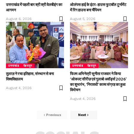
उत्तराखंड में पहली बार श्री श्री वेलबीइंग का
ओलंपस हाई के इंटर-हाउस फुटबॉल टूर्नामेंट
आगमन
में रिग हाउस बना चैंपियन
August 6, 2026
August 5, 2026
उत्तराखंड
देहरादून
उत्तराखंड
देहरादून
तुलाज़ ने रचा इतिहास, संस्थान से बना
फिल्म अभिनेत्री सुनीता राजवार ने किया
विश्वविद्यालय
‘ओकल्ट सीरीज़ एवं गुलाबो अवॉर्ड्स 2026’
का शुभारंभ, ‘निरावधी’ काव्य संग्रह का हुआ
August 4, 2026
विमोचन
August 4, 2026
Previous
Next