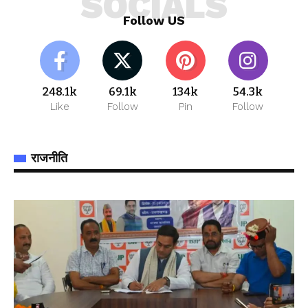
SOCIALS
Follow US
248.1k
69.1k
134k
54.3k
Like
Follow
Pin
Follow
राजनीति