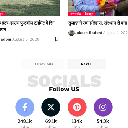
दून
उत्तराखंड
देहरादून
ंटर-हाउस फुटबॉल टूर्नामेंट में रिग
तुलाज़ ने रचा इतिहास, संस्थान से बना 
पियन
Lokesh Badoni
August 4, 20
Badoni
August 5, 2026
Previous
Next
SOCIALS
Follow US
248.1k
69.1k
134k
54.3k
Like
Follow
Pin
Follow