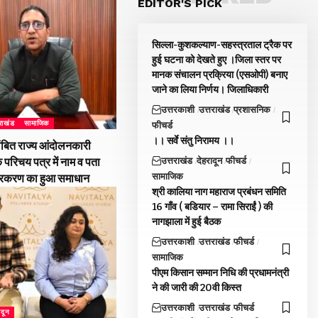
EDITOR'S PICK
सिल्ला-कुशकल्याण-सहस्त्रताल ट्रैक पर
हुई घटना को देखते हुए ।जिला स्तर पर
मानक संचालन प्रक्रिया (एसओपी) बनाए
जाने का लिया निर्णय। जिलाधिकारी
उत्तरकाशी
उत्तराखंड
प्रशासनिक
तराखंड
सामाजिक
फीचर्ड
।। सर्वे संतु निरामय ।।
ंबित राज्य आंदोलनकारी
उत्तराखंड
देहरादून
फीचर्ड
े परिचय पत्र में नाम व पता
सामाजिक
्रकरण का हुआ समाधान
श्री कालिया नाग महाराज प्रबंधन समिति
16 गाँव ( बडियार – रामा सिराईं ) की
नागझाला में हुई बैठक
उत्तरकाशी
उत्तराखंड
फीचर्ड
सामाजिक
पीएम किसान सम्मान निधि की प्रधामनंत्री
ने की जारी की 20वी किस्त
उत्तरकाशी
उत्तराखंड
फीचर्ड
ादून