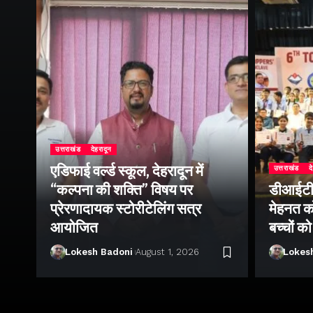
उत्तराखंड
देहरादून
एडिफाई वर्ल्ड स्कूल, देहरादून में
उत्तराखंड
द
“कल्पना की शक्ति” विषय पर
डीआईटी व
ॉल
प्रेरणादायक स्टोरीटेलिंग सत्र
मेहनत को
आयोजित
बच्चों क
Lokesh Badoni
August 1, 2026
Lokes