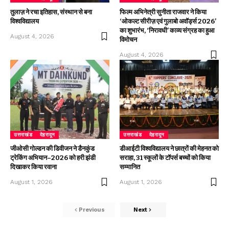
तुलाज़ ने रचा इतिहास, संस्थान से बना
फिल्म अभिनेत्री सुनीता राजवार ने किया
विश्वविद्यालय
‘ओकल्ट सीरीज़ एवं गुलाबो अवॉर्ड्स 2026’
का शुभारंभ, ‘निरावधी’ काव्य संग्रह का हुआ
August 4, 2026
विमोचन
August 4, 2026
उत्तराखंड
देहरादून
उत्तराखंड
देहरादून
जीओसी गोल्डन की डिवीजन ने डैनकुंड
डीआईटी विश्वविद्यालय ने छात्रों की मेहनत को
ट्रेकिंग अभियान–2026 को हरी झंडी
सराहा, 31 स्कूलों के टॉपर्स बच्चों को किया
दिखाकर किया रवाना
सम्मानित
August 1, 2026
August 1, 2026
Previous
Next