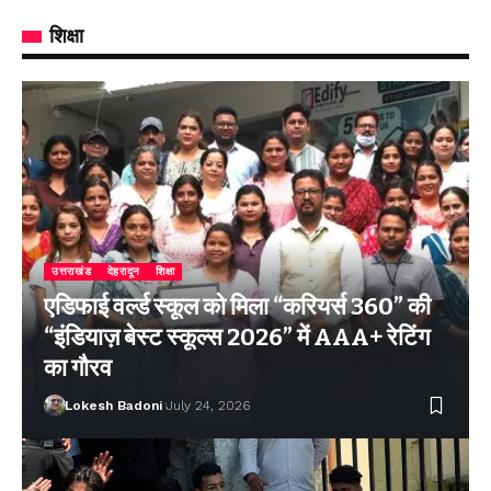
शिक्षा
उत्तराखंड
देहरादून
शिक्षा
एडिफाई वर्ल्ड स्कूल को मिला “करियर्स 360” की
“इंडियाज़ बेस्ट स्कूल्स 2026” में AAA+ रेटिंग
का गौरव
Lokesh Badoni
July 24, 2026