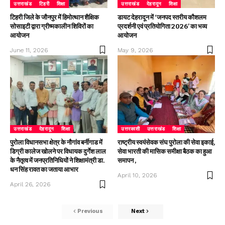
उत्तराखंड
टिहरी
शिक्षा
उत्तराखंड
देहरादून
शिक्षा
टिहरी जिले के जौनपुर में हिमोत्थान शैक्षिक
डायट देहरादून में ‘जनपद स्तरीय कौशलम
सोसाइटी द्वारा ग्रीष्मकालीन शिविरों का
प्रदर्शनी एवं प्रतियोगिता 2026’ का भव्य
आयोजन
आयोजन
June 11, 2026
May 9, 2026
उत्तराखंड
देहरादून
शिक्षा
उत्तरकाशी
उत्तराखंड
शिक्षा
पुरोला विधानसभा क्षेत्र के नौगांव बर्नीगाड में
राष्ट्रीय स्वयंसेवक संघ पुरोला की सेवा इकाई,
डिग्री कालेज खोलने पर विधायक दुर्गेश लाल
सेवा भारती की मासिक समीक्षा बैठक का हुआ
के नैतृत्व में जनप्रतिनिधियों ने शिक्षामंत्री डा.
समापन ,
धन सिंह रावत का जताया आभार
April 10, 2026
April 26, 2026
Previous
Next