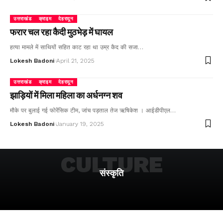
उत्तराखंड
क्राइम
देहरादून
फरार चल रहा कैदी मुठभेड़ में घायल
हत्या मामले में साथियों सहित काट रहा था उम्र कैद की सजा…
Lokesh Badoni
April 21, 2025
उत्तराखंड
क्राइम
देहरादून
झाड़ियों में मिला महिला का अर्धनग्न शव
मौके पर बुलाई गई फोरेंसिक टीम, जांच पड़ताल तेज ऋषिकेश । आईडीपीएल…
Lokesh Badoni
January 19, 2025
CULTURE
संस्कृति