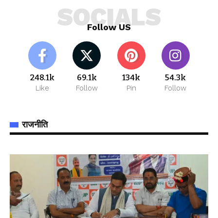
SOCIALS
Follow US
248.1k
69.1k
134k
54.3k
Like
Follow
Pin
Follow
राजनीति