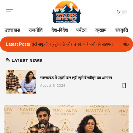
उत्तराखंड
राजनीति
देश-विदेश
पर्यटन
क्राइम
संस्कृति
ि और उनके परिजनों को सहायता
Latest Posts
ओलंपस हाई के इंटर-हाउस फुटबॉल टूर्नामेंट में रिग ह
LATEST NEWS
का
उत्तराखंड में पहली बार श्री श्री वेलबीइंग का आगमन
August 6, 2026