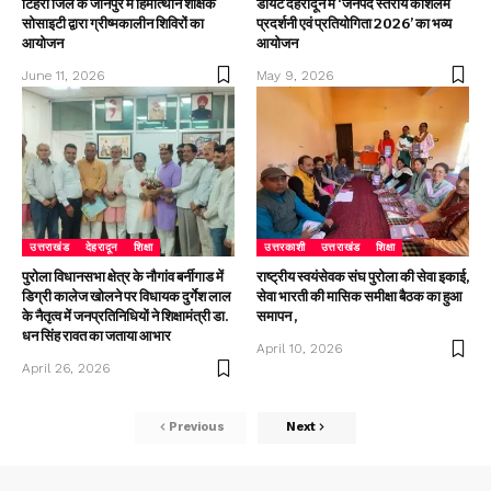
टिहरी जिले के जौनपुर में हिमोत्थान शैक्षिक
डायट देहरादून में ‘जनपद स्तरीय कौशलम
सोसाइटी द्वारा ग्रीष्मकालीन शिविरों का
प्रदर्शनी एवं प्रतियोगिता 2026’ का भव्य
आयोजन
आयोजन
June 11, 2026
May 9, 2026
उत्तराखंड
देहरादून
शिक्षा
उत्तरकाशी
उत्तराखंड
शिक्षा
पुरोला विधानसभा क्षेत्र के नौगांव बर्नीगाड में
राष्ट्रीय स्वयंसेवक संघ पुरोला की सेवा इकाई,
डिग्री कालेज खोलने पर विधायक दुर्गेश लाल
सेवा भारती की मासिक समीक्षा बैठक का हुआ
के नैतृत्व में जनप्रतिनिधियों ने शिक्षामंत्री डा.
समापन ,
धन सिंह रावत का जताया आभार
April 10, 2026
April 26, 2026
Previous
Next