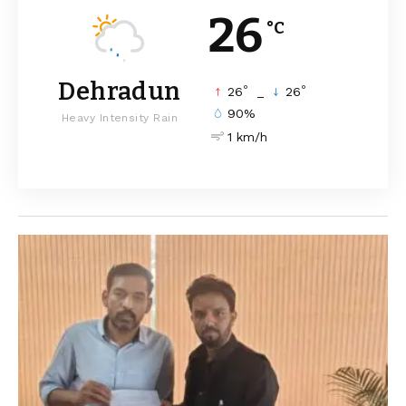
26
°C
Dehradun
°
°
26
_
26
90%
Heavy Intensity Rain
1 km/h