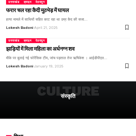
उत्तराखंड
क्राइम
देहरादून
फरार चल रहा कैदी मुठभेड़ में घायल
हत्या मामले में साथियों सहित काट रहा था उम्र कैद की सजा…
Lokesh Badoni
April 21, 2025
उत्तराखंड
क्राइम
देहरादून
झाड़ियों में मिला महिला का अर्धनग्न शव
मौके पर बुलाई गई फोरेंसिक टीम, जांच पड़ताल तेज ऋषिकेश । आईडीपीएल…
Lokesh Badoni
January 19, 2025
CULTURE
संस्कृति