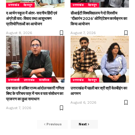
उत्तराखंड
देहरादून
उत्तराखंड
देहरादून
द आर्यन स्कूल में अंतर-सदनीय हिंदी एवं
डीआईटी विश्वविद्यालय ने दो दिवसीय
अंग्रेज़ी वाद-विवाद तथा आशुभाषण
‘दीक्षारंभ 2026’ ओरिएंटेशन कार्यक्रम का
प्रतियोगिताओं का आयोजन
किया आयोजन
August 8, 2026
August 7, 2026
उत्तरकाशी
उत्तराखंड
सामाजिक
उत्तराखंड
देहरादून
एक साल से लंबित राज्य आंदोलनकारी गणिता
उत्तराखंड में पहली बार श्री श्री वेलबीइंग का
बिष्ट के परिचय पत्र में नाम व पता संशोधन का
आगमन
प्रकरण का हुआ समाधान
August 6, 2026
August 7, 2026
Previous
Next