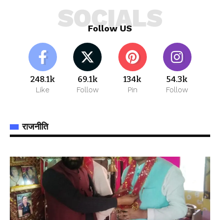
SOCIALS
Follow US
248.1k
69.1k
134k
54.3k
Like
Follow
Pin
Follow
राजनीति