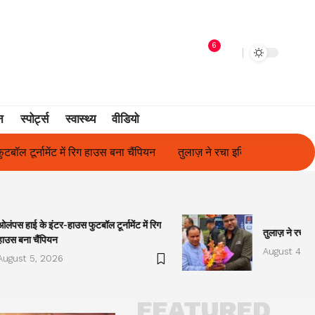
6
न
स्पोर्ट्स
स्वास्थ्य
वीडियो
तुलाज़ ने रचा इतिहास, संस्थान से बना विश्वविद्यालय
फिल्म अभिनेत्री सुनी
ओलंपस हाई के इंटर-हाउस फुटबॉल टूर्नामेंट में रिग
तुलाज़ ने रचा इ
हाउस बना चैंपियन
August 4, 2
August 5, 2026
FEATURED