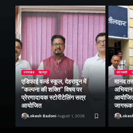
उत्तराखंड
देहरादून
उत्तरकाशी
उ
एडिफाई वर्ल्ड स्कूल, देहरादून में
मानव तस
ोथ
“कल्पना की शक्ति” विषय पर
अभियान 
िक
प्रेरणादायक स्टोरीटेलिंग सत्र
आयोजित क
आयोजित
जागरूक
Lokesh Badoni
August 1, 2026
Lokes