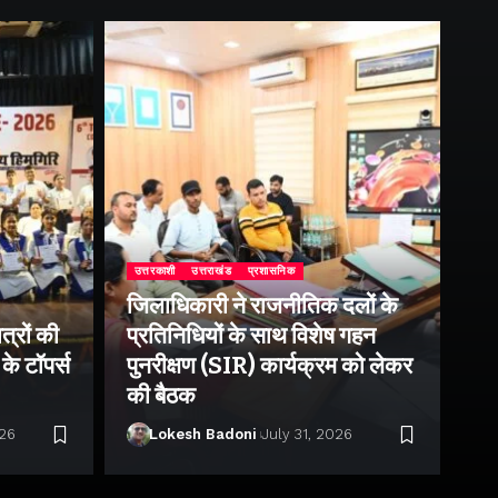
उत्तरकाशी
उत्तराखंड
प्रशासनिक
जिलाधिकारी ने राजनीतिक दलों के
उत्
त्रों की
प्रतिनिधियों के साथ विशेष गहन
जी
के टॉपर्स
पुनरीक्षण (SIR) कार्यक्रम को लेकर
डै
की बैठक
को
026
Lokesh Badoni
July 31, 2026