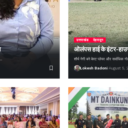
उत्तराखंड
देहरादून
न
ओलंपस हाई के इंटर-हाउस फ
ण…
शौर्य नेगी बने बेस्ट प्लेयर और सर्वाधिक
Lokesh Badoni
August 5,