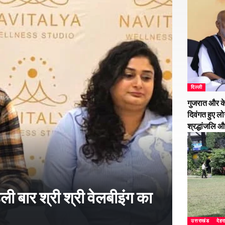
दिल्ली
गुजरात और के
दिवंगत हुए लो
श्रद्धांजलि 
हली बार श्री श्री वेलबीइंग का
उत्तराखंड
देहर