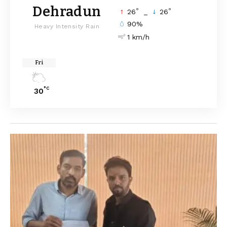
Dehradun
°
°
26
_
26
90%
Heavy Intensity Rain
1 km/h
Fri
°C
30