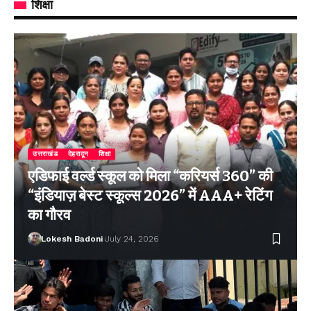
शिक्षा
उत्तराखंड
देहरादून
शिक्षा
एडिफाई वर्ल्ड स्कूल को मिला “करियर्स 360” की
“इंडियाज़ बेस्ट स्कूल्स 2026” में AAA+ रेटिंग
का गौरव
Lokesh Badoni
July 24, 2026