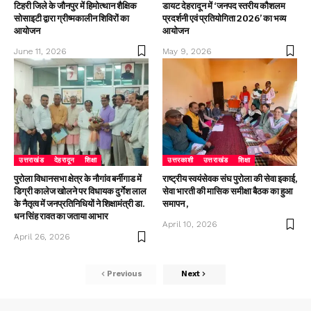
टिहरी जिले के जौनपुर में हिमोत्थान शैक्षिक
डायट देहरादून में ‘जनपद स्तरीय कौशलम
सोसाइटी द्वारा ग्रीष्मकालीन शिविरों का
प्रदर्शनी एवं प्रतियोगिता 2026’ का भव्य
आयोजन
आयोजन
June 11, 2026
May 9, 2026
उत्तराखंड
देहरादून
शिक्षा
उत्तरकाशी
उत्तराखंड
शिक्षा
पुरोला विधानसभा क्षेत्र के नौगांव बर्नीगाड में
राष्ट्रीय स्वयंसेवक संघ पुरोला की सेवा इकाई,
डिग्री कालेज खोलने पर विधायक दुर्गेश लाल
सेवा भारती की मासिक समीक्षा बैठक का हुआ
के नैतृत्व में जनप्रतिनिधियों ने शिक्षामंत्री डा.
समापन ,
धन सिंह रावत का जताया आभार
April 10, 2026
April 26, 2026
Previous
Next