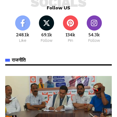
SOCIALS
Follow US
248.1k
69.1k
134k
54.3k
Like
Follow
Pin
Follow
राजनीति