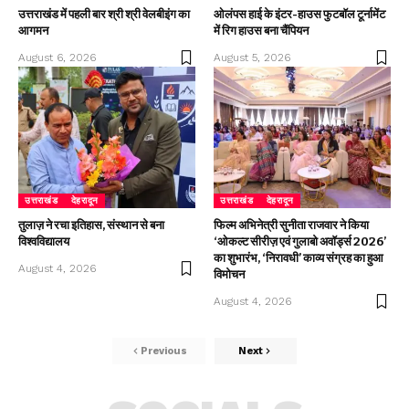
उत्तराखंड में पहली बार श्री श्री वेलबीइंग का
ओलंपस हाई के इंटर-हाउस फुटबॉल टूर्नामेंट
आगमन
में रिग हाउस बना चैंपियन
August 6, 2026
August 5, 2026
उत्तराखंड
देहरादून
उत्तराखंड
देहरादून
तुलाज़ ने रचा इतिहास, संस्थान से बना
फिल्म अभिनेत्री सुनीता राजवार ने किया
विश्वविद्यालय
‘ओकल्ट सीरीज़ एवं गुलाबो अवॉर्ड्स 2026’
का शुभारंभ, ‘निरावधी’ काव्य संग्रह का हुआ
August 4, 2026
विमोचन
August 4, 2026
Previous
Next