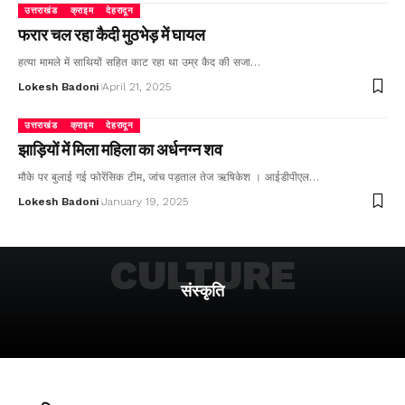
उत्तराखंड
क्राइम
देहरादून
फरार चल रहा कैदी मुठभेड़ में घायल
हत्या मामले में साथियों सहित काट रहा था उम्र कैद की सजा…
Lokesh Badoni
April 21, 2025
उत्तराखंड
क्राइम
देहरादून
झाड़ियों में मिला महिला का अर्धनग्न शव
मौके पर बुलाई गई फोरेंसिक टीम, जांच पड़ताल तेज ऋषिकेश । आईडीपीएल…
Lokesh Badoni
January 19, 2025
CULTURE
संस्कृति