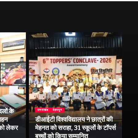
लों के
उत्तराखंड
देहरादून
उत्
 गहन
डीआईटी विश्वविद्यालय ने छात्रों की
राष
 को लेकर
मेहनत को सराहा, 31 स्कूलों के टॉपर्स
उप
बच्चों को किया सम्मानित
पर 