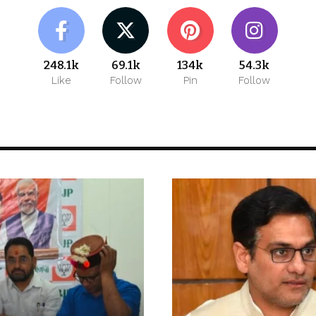
248.1k
69.1k
134k
54.3k
Like
Follow
Pin
Follow