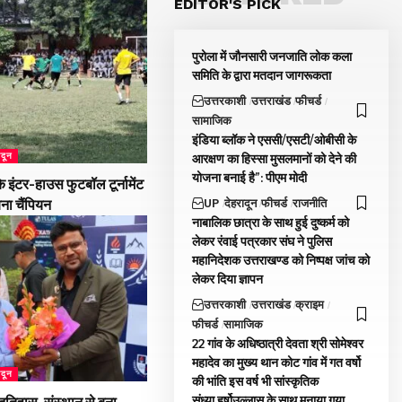
EDITOR'S PICK
पुरोला में जौनसारी जनजाति लोक कला
समिति के द्वारा मतदान जागरूकता
उत्तरकाशी
उत्तराखंड
फीचर्ड
सामाजिक
इंडिया ब्लॉक ने एससी/एसटी/ओबीसी के
ादून
आरक्षण का हिस्सा मुसलमानों को देने की
योजना बनाई है”: पीएम मोदी
 इंटर-हाउस फुटबॉल टूर्नामेंट
UP
देहरादून
फीचर्ड
राजनीति
बना चैंपियन
नाबालिक छात्रा के साथ हुई दुष्कर्म को
लेकर रंवाई पत्रकार संघ ने पुलिस
महानिदेशक उत्तराखण्ड को निष्पक्ष जांच को
लेकर दिया ज्ञापन
उत्तरकाशी
उत्तराखंड
क्राइम
फीचर्ड
सामाजिक
22 गांव के अधिष्ठात्री देवता श्री सोमेश्वर
महादेव का मुख्य थान कोट गांव में गत वर्षो
ादून
की भांति इस वर्ष भी सांस्कृतिक
संध्या.हर्षोउल्लास के साथ मनाया गया