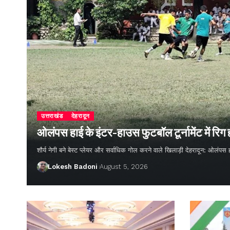
उत्तराखंड
देहरादून
ओलंपस हाई के इंटर-हाउस फुटबॉल टूर्नामेंट में रिग
शौर्य नेगी बने बेस्ट प्लेयर और सर्वाधिक गोल करने वाले खिलाड़ी देहरादून: ओलंपस 
Lokesh Badoni
August 5, 2026