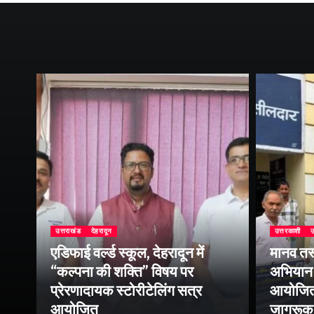
उत्तराखंड
देहरादून
उत्तरकाशी
उ
एडिफाई वर्ल्ड स्कूल, देहरादून में
मानव तस
“कल्पना की शक्ति” विषय पर
अभियान 
प्रेरणादायक स्टोरीटेलिंग सत्र
आयोजित क
ा
आयोजित
जागरूक