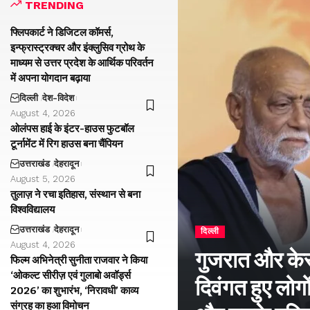
TRENDING
फ्लिपकार्ट ने डिजिटल कॉमर्स,
इन्फ्रास्ट्रक्चर और इंक्लुसिव ग्रोथ के
माध्यम से उत्तर प्रदेश के आर्थिक परिवर्तन
में अपना योगदान बढ़ाया
दिल्ली
देश-विदेश
August 4, 2026
ओलंपस हाई के इंटर-हाउस फुटबॉल
टूर्नामेंट में रिग हाउस बना चैंपियन
उत्तराखंड
देहरादून
August 5, 2026
तुलाज़ ने रचा इतिहास, संस्थान से बना
विश्वविद्यालय
उत्तराखंड
देहरादून
दिल्ली
August 4, 2026
गुजरात और केरल
फिल्म अभिनेत्री सुनीता राजवार ने किया
‘ओकल्ट सीरीज़ एवं गुलाबो अवॉर्ड्स
दिवंगत हुए लोगों
2026’ का शुभारंभ, ‘निरावधी’ काव्य
संग्रह का हुआ विमोचन