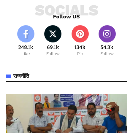
SOCIALS
Follow US
248.1k
69.1k
134k
54.3k
Like
Follow
Pin
Follow
राजनीति