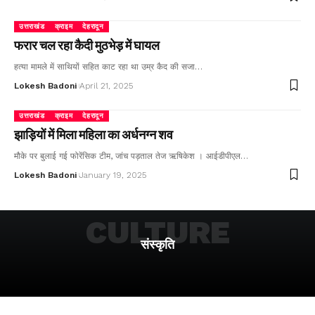
उत्तराखंड
क्राइम
देहरादून
फरार चल रहा कैदी मुठभेड़ में घायल
हत्या मामले में साथियों सहित काट रहा था उम्र कैद की सजा…
Lokesh Badoni
April 21, 2025
उत्तराखंड
क्राइम
देहरादून
झाड़ियों में मिला महिला का अर्धनग्न शव
मौके पर बुलाई गई फोरेंसिक टीम, जांच पड़ताल तेज ऋषिकेश । आईडीपीएल…
Lokesh Badoni
January 19, 2025
CULTURE
संस्कृति