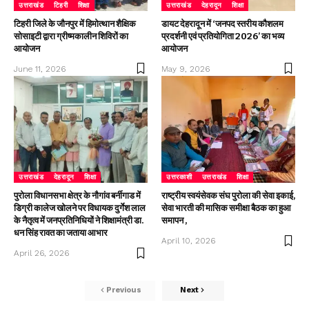
उत्तराखंड
टिहरी
शिक्षा
उत्तराखंड
देहरादून
शिक्षा
टिहरी जिले के जौनपुर में हिमोत्थान शैक्षिक
डायट देहरादून में ‘जनपद स्तरीय कौशलम
सोसाइटी द्वारा ग्रीष्मकालीन शिविरों का
प्रदर्शनी एवं प्रतियोगिता 2026’ का भव्य
आयोजन
आयोजन
June 11, 2026
May 9, 2026
उत्तराखंड
देहरादून
शिक्षा
उत्तरकाशी
उत्तराखंड
शिक्षा
पुरोला विधानसभा क्षेत्र के नौगांव बर्नीगाड में
राष्ट्रीय स्वयंसेवक संघ पुरोला की सेवा इकाई,
डिग्री कालेज खोलने पर विधायक दुर्गेश लाल
सेवा भारती की मासिक समीक्षा बैठक का हुआ
के नैतृत्व में जनप्रतिनिधियों ने शिक्षामंत्री डा.
समापन ,
धन सिंह रावत का जताया आभार
April 10, 2026
April 26, 2026
Previous
Next