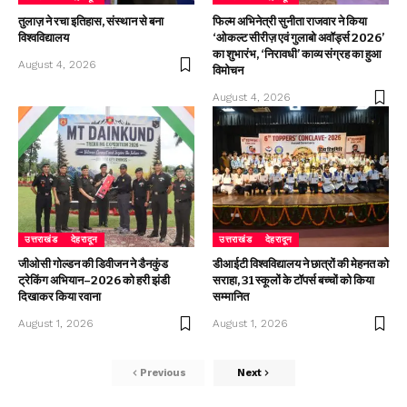
तुलाज़ ने रचा इतिहास, संस्थान से बना
फिल्म अभिनेत्री सुनीता राजवार ने किया
विश्वविद्यालय
‘ओकल्ट सीरीज़ एवं गुलाबो अवॉर्ड्स 2026’
का शुभारंभ, ‘निरावधी’ काव्य संग्रह का हुआ
August 4, 2026
विमोचन
August 4, 2026
उत्तराखंड
देहरादून
उत्तराखंड
देहरादून
जीओसी गोल्डन की डिवीजन ने डैनकुंड
डीआईटी विश्वविद्यालय ने छात्रों की मेहनत को
ट्रेकिंग अभियान–2026 को हरी झंडी
सराहा, 31 स्कूलों के टॉपर्स बच्चों को किया
दिखाकर किया रवाना
सम्मानित
August 1, 2026
August 1, 2026
Previous
Next