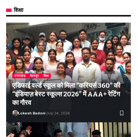
शिक्षा
उत्तराखंड
देहरादून
शिक्षा
एडिफाई वर्ल्ड स्कूल को मिला “करियर्स 360” की
“इंडियाज़ बेस्ट स्कूल्स 2026” में AAA+ रेटिंग
का गौरव
Lokesh Badoni
July 24, 2026