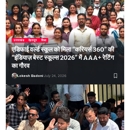
उत्तराखंड
देहरादून
शिक्षा
एडिफाई वर्ल्ड स्कूल को मिला “करियर्स 360” की
“इंडियाज़ बेस्ट स्कूल्स 2026” में AAA+ रेटिंग
का गौरव
Lokesh Badoni
July 24, 2026