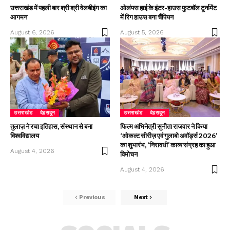
उत्तराखंड में पहली बार श्री श्री वेलबीइंग का
ओलंपस हाई के इंटर-हाउस फुटबॉल टूर्नामेंट
आगमन
में रिग हाउस बना चैंपियन
August 6, 2026
August 5, 2026
उत्तराखंड
देहरादून
उत्तराखंड
देहरादून
तुलाज़ ने रचा इतिहास, संस्थान से बना
फिल्म अभिनेत्री सुनीता राजवार ने किया
विश्वविद्यालय
‘ओकल्ट सीरीज़ एवं गुलाबो अवॉर्ड्स 2026’
का शुभारंभ, ‘निरावधी’ काव्य संग्रह का हुआ
August 4, 2026
विमोचन
August 4, 2026
Previous
Next