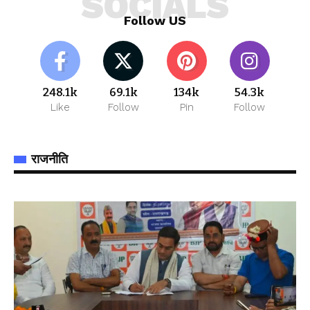
SOCIALS
Follow US
248.1k
69.1k
134k
54.3k
Like
Follow
Pin
Follow
राजनीति