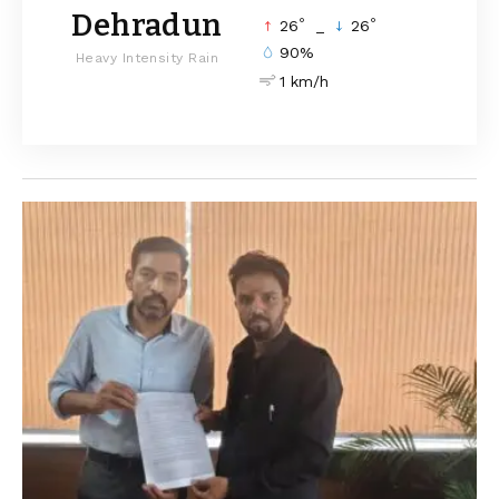
Dehradun
°
°
26
_
26
90%
Heavy Intensity Rain
1 km/h