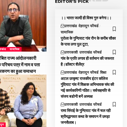
EDITOR'S PICK
।। भारत जल्दी ही विश्व गुरु बनेगा।।
उत्तराखंड
देहरादून
फीचर्ड
सामाजिक
पुरोला के गुन्दियाट गांव रौन के करीब सौका
के पास लगा पुल टूटा,
तराखंड
सामाजिक
उत्तरकाशी
उत्तराखंड
फीचर्ड
ंबित राज्य आंदोलनकारी
गांव के प्रति लगाव ही वर्तमान की जरूरत
है।डॉक्टर शैलेंद्र
े परिचय पत्र में नाम व पता
्रकरण का हुआ समाधान
उत्तराखंड
देहरादून
फीचर्ड
शिक्षा
अटल उत्कृष्ट राजकीय इंटर कॉलेज
गुंदियाट गांव में शिक्षक अभिभावक संघ की
नई कार्यकारिणी गठित। सर्वसहमति से
संजय बडोनी बनें अध्यक्ष
उत्तरकाशी
उत्तराखंड
फीचर्ड
रामा सिंराई के गुन्दियाट गांव में चल रही
श्रीमद्भागवत कथा के समापन में उमड़ा
जनसैलाब।
ादून