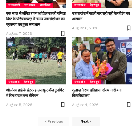
उत्तरकाशी
उत्तराखंड
सामाजिक
उत्तराखंड
देहरादून
एक साल से लंबित राज्य आंदोलनकारी गणिता
उत्तराखंड में पहली बार श्री श्री वेलबीइंग का
बिष्ट के परिचय पत्र में नाम व पता संशोधन का
आगमन
प्रकरण का हुआ समाधान
August 6, 2026
August 7, 2026
उत्तराखंड
देहरादून
उत्तराखंड
देहरादून
ओलंपस हाई के इंटर-हाउस फुटबॉल टूर्नामेंट
तुलाज़ ने रचा इतिहास, संस्थान से बना
में रिग हाउस बना चैंपियन
विश्वविद्यालय
August 5, 2026
August 4, 2026
Previous
Next