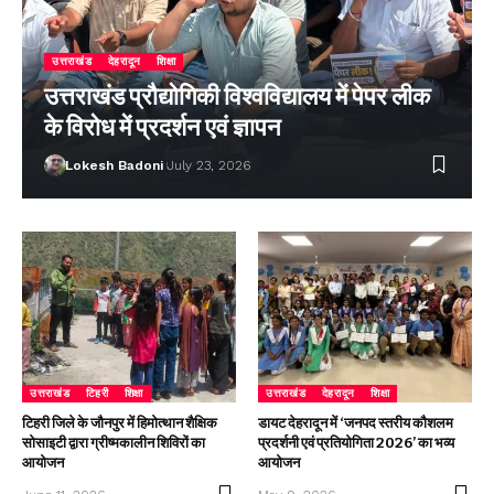
उत्तराखंड
देहरादून
शिक्षा
उत्तराखंड प्रौद्योगिकी विश्वविद्यालय में पेपर लीक
के विरोध में प्रदर्शन एवं ज्ञापन
Lokesh Badoni
July 23, 2026
उत्तराखंड
टिहरी
शिक्षा
उत्तराखंड
देहरादून
शिक्षा
टिहरी जिले के जौनपुर में हिमोत्थान शैक्षिक
डायट देहरादून में ‘जनपद स्तरीय कौशलम
सोसाइटी द्वारा ग्रीष्मकालीन शिविरों का
प्रदर्शनी एवं प्रतियोगिता 2026’ का भव्य
आयोजन
आयोजन