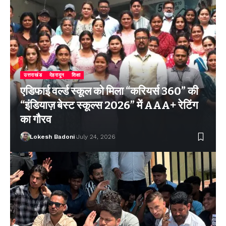
उत्तराखंड
देहरादून
शिक्षा
एडिफाई वर्ल्ड स्कूल को मिला “करियर्स 360” की
“इंडियाज़ बेस्ट स्कूल्स 2026” में AAA+ रेटिंग
का गौरव
Lokesh Badoni
July 24, 2026