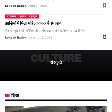
Lokesh Badoni
April 21, 2025
उत्तराखंड
क्राइम
देहरादून
झाड़ियों में मिला महिला का अर्धनग्न शव
मौके पर बुलाई गई फोरेंसिक टीम, जांच पड़ताल तेज ऋषिकेश । आईडीपीएल…
Lokesh Badoni
January 19, 2025
CULTURE
संस्कृति
शिक्षा