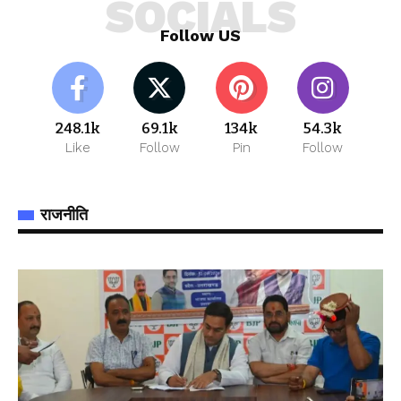
SOCIALS
Follow US
248.1k
69.1k
134k
54.3k
Like
Follow
Pin
Follow
राजनीति