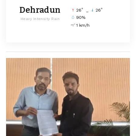
Dehradun
°
°
26
_
26
90%
Heavy Intensity Rain
1 km/h