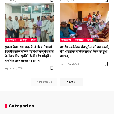
June 11, 2026
May 9, 2026
उत्तराखंड
देहरादून
शिक्षा
उत्तरकाशी
उत्तराखंड
शिक्षा
पुरोला विधानसभा क्षेत्र के नौगांव बर्नीगाड में
राष्ट्रीय स्वयंसेवक संघ पुरोला की सेवा इकाई,
डिग्री कालेज खोलने पर विधायक दुर्गेश लाल
सेवा भारती की मासिक समीक्षा बैठक का हुआ
के नैतृत्व में जनप्रतिनिधियों ने शिक्षामंत्री डा.
समापन ,
धन सिंह रावत का जताया आभार
April 10, 2026
April 26, 2026
Previous
Next
Categories