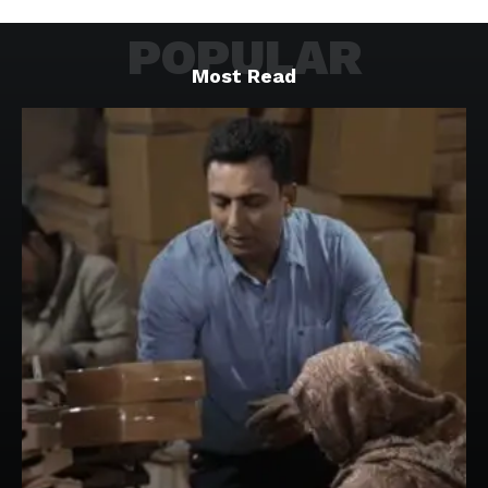
POPULAR
Most Read