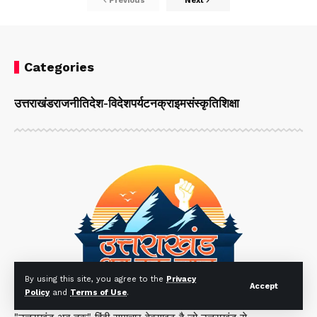
Previous
Next
Categories
उत्तराखंड
राजनीति
देश-विदेश
पर्यटन
क्राइम
संस्कृति
शिक्षा
By using this site, you agree to the
Privacy
Accept
Policy
and
Terms of Use
.