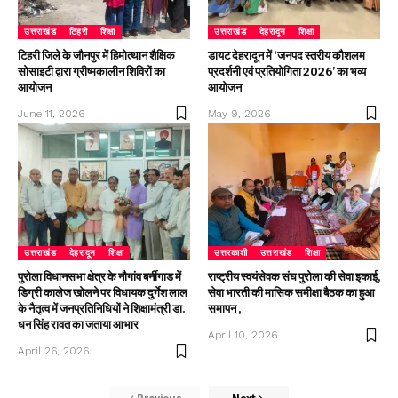
उत्तराखंड
टिहरी
शिक्षा
उत्तराखंड
देहरादून
शिक्षा
टिहरी जिले के जौनपुर में हिमोत्थान शैक्षिक
डायट देहरादून में ‘जनपद स्तरीय कौशलम
सोसाइटी द्वारा ग्रीष्मकालीन शिविरों का
प्रदर्शनी एवं प्रतियोगिता 2026’ का भव्य
आयोजन
आयोजन
June 11, 2026
May 9, 2026
उत्तराखंड
देहरादून
शिक्षा
उत्तरकाशी
उत्तराखंड
शिक्षा
पुरोला विधानसभा क्षेत्र के नौगांव बर्नीगाड में
राष्ट्रीय स्वयंसेवक संघ पुरोला की सेवा इकाई,
डिग्री कालेज खोलने पर विधायक दुर्गेश लाल
सेवा भारती की मासिक समीक्षा बैठक का हुआ
के नैतृत्व में जनप्रतिनिधियों ने शिक्षामंत्री डा.
समापन ,
धन सिंह रावत का जताया आभार
April 10, 2026
April 26, 2026