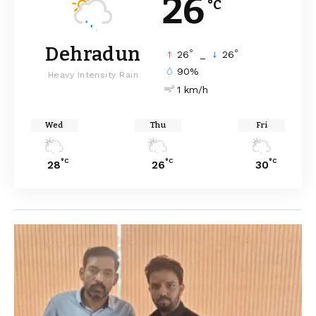
26
°C
Dehradun
°
°
26
_
26
90%
Heavy Intensity Rain
1 km/h
Wed
Thu
Fri
°C
°C
°C
28
26
30