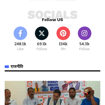
SOCIALS
Follow US
248.1k
69.1k
134k
54.3k
Like
Follow
Pin
Follow
राजनीति