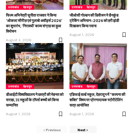
उत्तराखंड
देहरादून
उत्तराखंड
देहरादून
फिल्म अभिनेत्री सुनीता राजवार ने किया
जीओसी गोल्डन की डिवीजन ने डैनकुंड
‘ओकल्ट सीरीज़ एवं गुलाबो अवॉर्ड्स 2026’
ट्रेकिंग अभियान–2026 को हरी झंडी
का शुभारंभ, ‘निरावधी’ काव्य संग्रह का हुआ
दिखाकर किया रवाना
विमोचन
August 1, 2026
August 4, 2026
उत्तराखंड
देहरादून
उत्तराखंड
देहरादून
डीआईटी विश्वविद्यालय ने छात्रों की मेहनत को
एडिफाई वर्ल्ड स्कूल, देहरादून में “कल्पना की
सराहा, 31 स्कूलों के टॉपर्स बच्चों को किया
शक्ति” विषय पर प्रेरणादायक स्टोरीटेलिंग
सम्मानित
सत्र आयोजित
August 1, 2026
August 1, 2026
Previous
Next