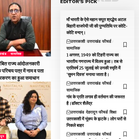
EDITOR'S PICK
माँ भारती के ऐसे महान सपूत श्रद्धेय अटल
बिहारी वाजपेयी जी की पुण्यतिथि पर कोटि-
कोटि वन्दन्।
उत्तरकाशी
उत्तराखंड
फीचर्ड
सामाजिक
तराखंड
सामाजिक
1 अगस्त, 1949 को टिहरी राज्य का
भारतीय गणराज्य में विलय हुआ। तब से
ंबित राज्य आंदोलनकारी
प्रतिवर्ष 25 जुलाई को उनकी स्मृति में
े परिचय पत्र में नाम व पता
‘सुमन दिवस’ मनाया जाता है।
्रकरण का हुआ समाधान
उत्तरकाशी
उत्तराखंड
फीचर्ड
सामाजिक
गांव के प्रति लगाव ही वर्तमान की जरूरत
है।डॉक्टर शैलेंद्र
उत्तराखंड
देहरादून
फीचर्ड
शिक्षा
उतरकाशी में भूंकप के झटके। लोग घरों से
निकले बाहर
उत्तरकाशी
उत्तराखंड
फीचर्ड
ादून