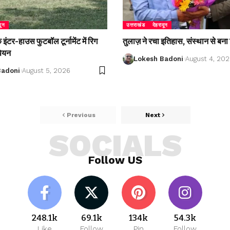
दून
उत्तराखंड
देहरादून
ंटर-हाउस फुटबॉल टूर्नामेंट में रिग
तुलाज़ ने रचा इतिहास, संस्थान से बना 
पियन
Lokesh Badoni
August 4, 20
Badoni
August 5, 2026
Previous
Next
SOCIALS
Follow US
248.1k
69.1k
134k
54.3k
Like
Follow
Pin
Follow