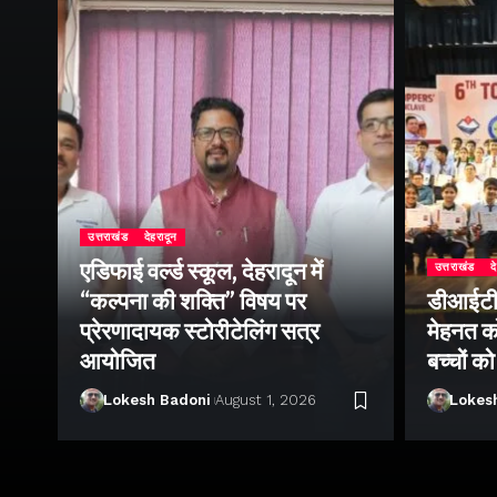
उत्तराखंड
देहरादून
एडिफाई वर्ल्ड स्कूल, देहरादून में
उत्तराखंड
द
“कल्पना की शक्ति” विषय पर
डीआईटी व
ॉल
प्रेरणादायक स्टोरीटेलिंग सत्र
मेहनत को
आयोजित
बच्चों क
Lokesh Badoni
August 1, 2026
Lokes