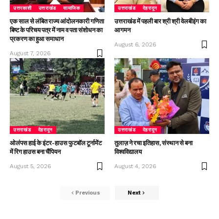
उत्तरकाशी
उत्तराखंड
सामाजिक
उत्तराखंड
देहरादून
एक साल से लंबित राज्य आंदोलनकारी गणिता
उत्तराखंड में पहली बार श्री श्री वेलबीइंग का
बिष्ट के परिचय पत्र में नाम व पता संशोधन का
आगमन
प्रकरण का हुआ समाधान
August 6, 2026
August 7, 2026
उत्तराखंड
देहरादून
उत्तराखंड
देहरादून
ओलंपस हाई के इंटर-हाउस फुटबॉल टूर्नामेंट
तुलाज़ ने रचा इतिहास, संस्थान से बना
में रिग हाउस बना चैंपियन
विश्वविद्यालय
August 5, 2026
August 4, 2026
Previous
Next