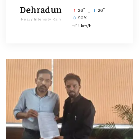
Dehradun
°
°
26
_
26
90%
Heavy Intensity Rain
1 km/h