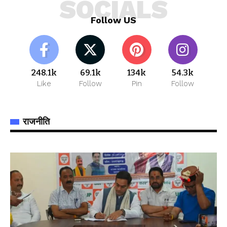
SOCIALS
Follow US
248.1k
69.1k
134k
54.3k
Like
Follow
Pin
Follow
राजनीति