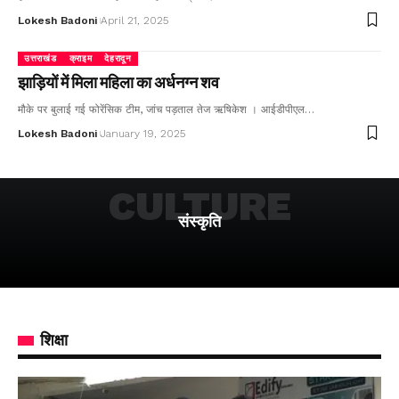
Lokesh Badoni
April 21, 2025
उत्तराखंड
क्राइम
देहरादून
झाड़ियों में मिला महिला का अर्धनग्न शव
मौके पर बुलाई गई फोरेंसिक टीम, जांच पड़ताल तेज ऋषिकेश । आईडीपीएल…
Lokesh Badoni
January 19, 2025
CULTURE
संस्कृति
शिक्षा