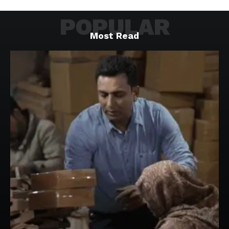
POPULAR
Most Read