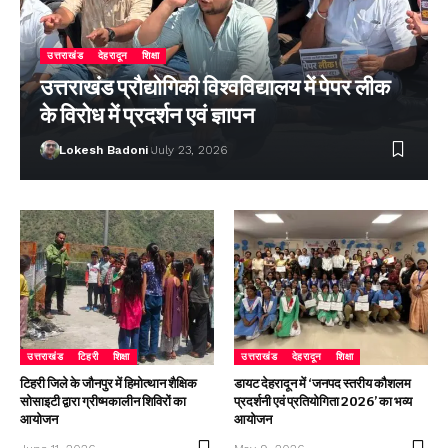
उत्तराखंड
देहरादून
शिक्षा
उत्तराखंड प्रौद्योगिकी विश्वविद्यालय में पेपर लीक
के विरोध में प्रदर्शन एवं ज्ञापन
Lokesh Badoni
July 23, 2026
उत्तराखंड
टिहरी
शिक्षा
उत्तराखंड
देहरादून
शिक्षा
टिहरी जिले के जौनपुर में हिमोत्थान शैक्षिक
डायट देहरादून में ‘जनपद स्तरीय कौशलम
सोसाइटी द्वारा ग्रीष्मकालीन शिविरों का
प्रदर्शनी एवं प्रतियोगिता 2026’ का भव्य
आयोजन
आयोजन