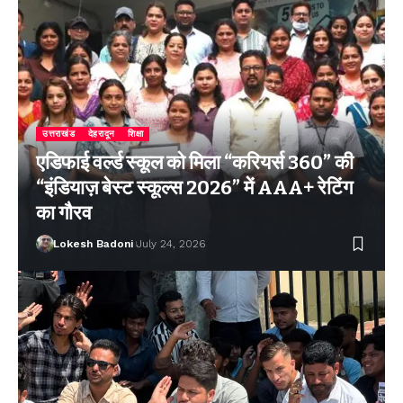
उत्तराखंड
देहरादून
शिक्षा
एडिफाई वर्ल्ड स्कूल को मिला “करियर्स 360” की
“इंडियाज़ बेस्ट स्कूल्स 2026” में AAA+ रेटिंग
का गौरव
Lokesh Badoni
July 24, 2026