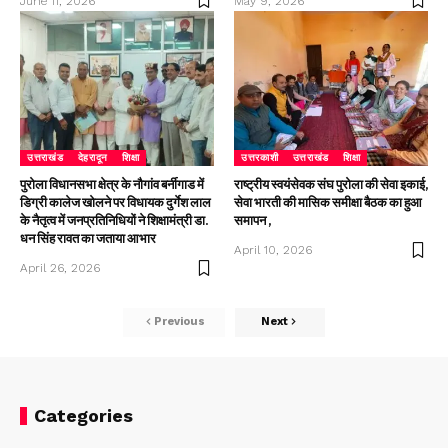
June 11, 2026
May 9, 2026
उत्तराखंड
देहरादून
शिक्षा
उत्तरकाशी
उत्तराखंड
शिक्षा
पुरोला विधानसभा क्षेत्र के नौगांव बर्नीगाड में
राष्ट्रीय स्वयंसेवक संघ पुरोला की सेवा इकाई,
डिग्री कालेज खोलने पर विधायक दुर्गेश लाल
सेवा भारती की मासिक समीक्षा बैठक का हुआ
के नैतृत्व में जनप्रतिनिधियों ने शिक्षामंत्री डा.
समापन ,
धन सिंह रावत का जताया आभार
April 10, 2026
April 26, 2026
Previous
Next
Categories