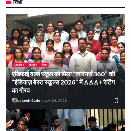
शिक्षा
उत्तराखंड
देहरादून
शिक्षा
एडिफाई वर्ल्ड स्कूल को मिला “करियर्स 360” की
“इंडियाज़ बेस्ट स्कूल्स 2026” में AAA+ रेटिंग
का गौरव
Lokesh Badoni
July 24, 2026