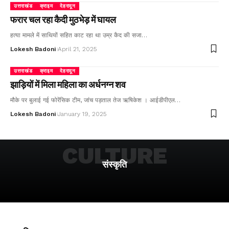
उत्तराखंड
क्राइम
देहरादून
फरार चल रहा कैदी मुठभेड़ में घायल
हत्या मामले में साथियों सहित काट रहा था उम्र कैद की सजा…
Lokesh Badoni
April 21, 2025
उत्तराखंड
क्राइम
देहरादून
झाड़ियों में मिला महिला का अर्धनग्न शव
मौके पर बुलाई गई फोरेंसिक टीम, जांच पड़ताल तेज ऋषिकेश । आईडीपीएल…
Lokesh Badoni
January 19, 2025
CULTURE
संस्कृति