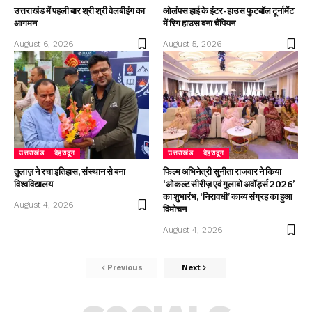
उत्तराखंड में पहली बार श्री श्री वेलबीइंग का
ओलंपस हाई के इंटर-हाउस फुटबॉल टूर्नामेंट
आगमन
में रिग हाउस बना चैंपियन
August 6, 2026
August 5, 2026
उत्तराखंड
देहरादून
उत्तराखंड
देहरादून
तुलाज़ ने रचा इतिहास, संस्थान से बना
फिल्म अभिनेत्री सुनीता राजवार ने किया
विश्वविद्यालय
‘ओकल्ट सीरीज़ एवं गुलाबो अवॉर्ड्स 2026’
का शुभारंभ, ‘निरावधी’ काव्य संग्रह का हुआ
August 4, 2026
विमोचन
August 4, 2026
Previous
Next