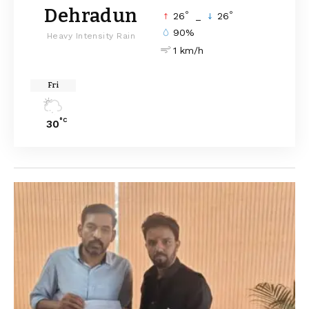
Dehradun
°
°
26
_
26
90%
Heavy Intensity Rain
1 km/h
Fri
°C
30