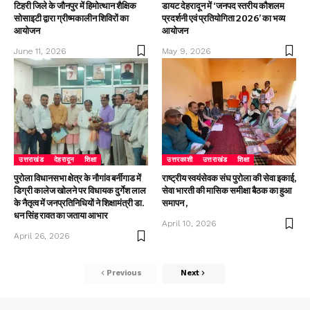
टिहरी जिले के जौनपुर में हिमोत्थान शैक्षिक
डायट देहरादून में ‘जनपद स्तरीय कौशलम
सोसाइटी द्वारा ग्रीष्मकालीन शिविरों का
प्रदर्शनी एवं प्रतियोगिता 2026’ का भव्य
आयोजन
आयोजन
June 11, 2026
May 9, 2026
उत्तराखंड
देहरादून
शिक्षा
उत्तरकाशी
उत्तराखंड
शिक्षा
पुरोला विधानसभा क्षेत्र के नौगांव बर्नीगाड में
राष्ट्रीय स्वयंसेवक संघ पुरोला की सेवा इकाई,
डिग्री कालेज खोलने पर विधायक दुर्गेश लाल
सेवा भारती की मासिक समीक्षा बैठक का हुआ
के नैतृत्व में जनप्रतिनिधियों ने शिक्षामंत्री डा.
समापन ,
धन सिंह रावत का जताया आभार
April 10, 2026
April 26, 2026
Previous
Next