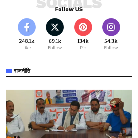
SOCIALS
Follow US
248.1k
69.1k
134k
54.3k
Like
Follow
Pin
Follow
राजनीति