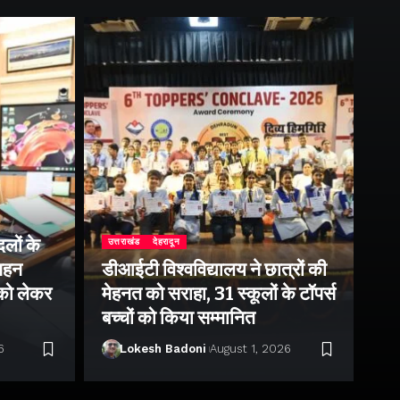
लों के
उत्तराखंड
देहरादून
उत्
 गहन
डीआईटी विश्वविद्यालय ने छात्रों की
राष
 को लेकर
मेहनत को सराहा, 31 स्कूलों के टॉपर्स
उप
बच्चों को किया सम्मानित
पर 
6
Lokesh Badoni
August 1, 2026