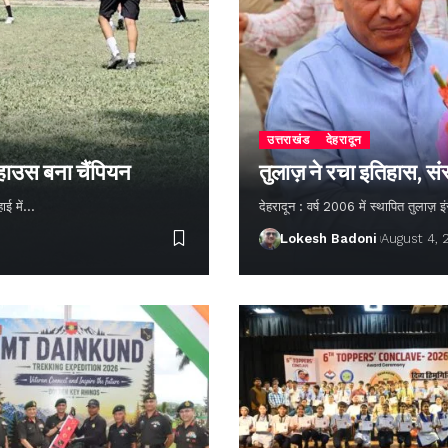
उत्तराखंड
देहरादून
 हाउस बना चैंपियन
तुलाज़ ने रचा इतिहास, सं
हाई में…
देहरादून : वर्ष 2006 में स्थापित तुलाज़
Lokesh Badoni
August 4,