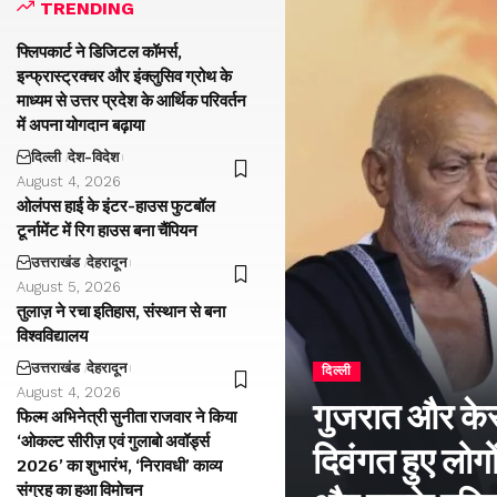
TRENDING
फ्लिपकार्ट ने डिजिटल कॉमर्स,
इन्फ्रास्ट्रक्चर और इंक्लुसिव ग्रोथ के
माध्यम से उत्तर प्रदेश के आर्थिक परिवर्तन
में अपना योगदान बढ़ाया
दिल्ली
देश-विदेश
August 4, 2026
ओलंपस हाई के इंटर-हाउस फुटबॉल
टूर्नामेंट में रिग हाउस बना चैंपियन
उत्तराखंड
देहरादून
August 5, 2026
तुलाज़ ने रचा इतिहास, संस्थान से बना
विश्वविद्यालय
उत्तराखंड
देहरादून
दिल्ली
August 4, 2026
गुजरात और केरल
फिल्म अभिनेत्री सुनीता राजवार ने किया
‘ओकल्ट सीरीज़ एवं गुलाबो अवॉर्ड्स
दिवंगत हुए लोगों
2026’ का शुभारंभ, ‘निरावधी’ काव्य
संग्रह का हुआ विमोचन