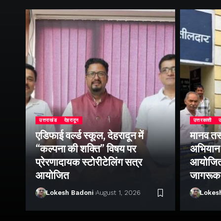
उत्तराखंड
देहरादून
उत्तरकाशी
उ
एडिफाई वर्ल्ड स्कूल, देहरादून में
मानव तस
“कल्पना की शक्ति” विषय पर
अभियान 
प्रेरणादायक स्टोरीटेलिंग सत्र
आयोजित क
ा
आयोजित
जागरूक
Lokesh Badoni
August 1, 2026
Lokes