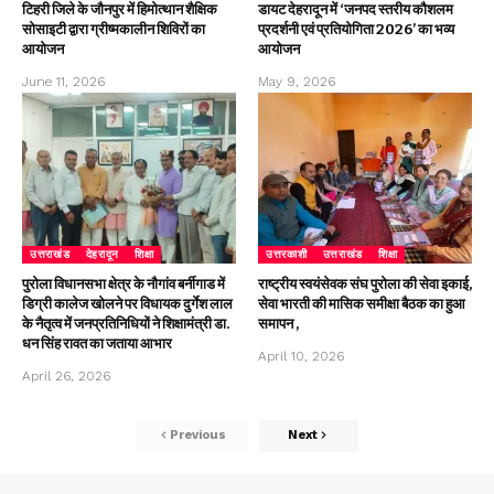
टिहरी जिले के जौनपुर में हिमोत्थान शैक्षिक
डायट देहरादून में ‘जनपद स्तरीय कौशलम
सोसाइटी द्वारा ग्रीष्मकालीन शिविरों का
प्रदर्शनी एवं प्रतियोगिता 2026’ का भव्य
आयोजन
आयोजन
June 11, 2026
May 9, 2026
उत्तराखंड
देहरादून
शिक्षा
उत्तरकाशी
उत्तराखंड
शिक्षा
पुरोला विधानसभा क्षेत्र के नौगांव बर्नीगाड में
राष्ट्रीय स्वयंसेवक संघ पुरोला की सेवा इकाई,
डिग्री कालेज खोलने पर विधायक दुर्गेश लाल
सेवा भारती की मासिक समीक्षा बैठक का हुआ
के नैतृत्व में जनप्रतिनिधियों ने शिक्षामंत्री डा.
समापन ,
धन सिंह रावत का जताया आभार
April 10, 2026
April 26, 2026
Previous
Next