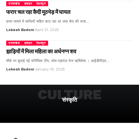
उत्तराखंड
क्राइम
देहरादून
फरार चल रहा कैदी मुठभेड़ में घायल
हत्या मामले में साथियों सहित काट रहा था उम्र कैद की सजा…
Lokesh Badoni
April 21, 2025
उत्तराखंड
क्राइम
देहरादून
झाड़ियों में मिला महिला का अर्धनग्न शव
मौके पर बुलाई गई फोरेंसिक टीम, जांच पड़ताल तेज ऋषिकेश । आईडीपीएल…
Lokesh Badoni
January 19, 2025
CULTURE
संस्कृति