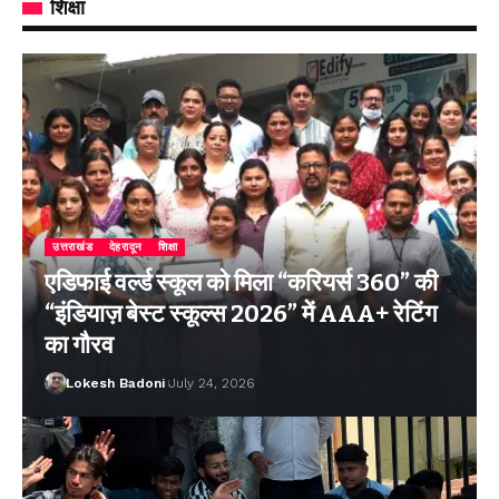
शिक्षा
उत्तराखंड
देहरादून
शिक्षा
एडिफाई वर्ल्ड स्कूल को मिला “करियर्स 360” की
“इंडियाज़ बेस्ट स्कूल्स 2026” में AAA+ रेटिंग
का गौरव
Lokesh Badoni
July 24, 2026