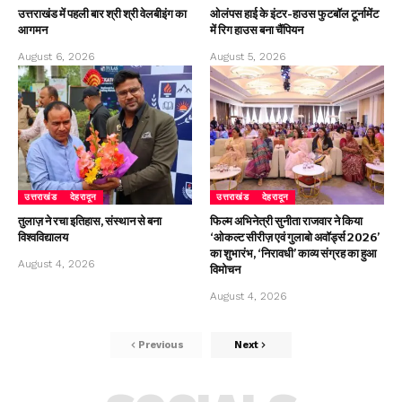
उत्तराखंड में पहली बार श्री श्री वेलबीइंग का
ओलंपस हाई के इंटर-हाउस फुटबॉल टूर्नामेंट
आगमन
में रिग हाउस बना चैंपियन
August 6, 2026
August 5, 2026
उत्तराखंड
देहरादून
उत्तराखंड
देहरादून
तुलाज़ ने रचा इतिहास, संस्थान से बना
फिल्म अभिनेत्री सुनीता राजवार ने किया
विश्वविद्यालय
‘ओकल्ट सीरीज़ एवं गुलाबो अवॉर्ड्स 2026’
का शुभारंभ, ‘निरावधी’ काव्य संग्रह का हुआ
August 4, 2026
विमोचन
August 4, 2026
Previous
Next