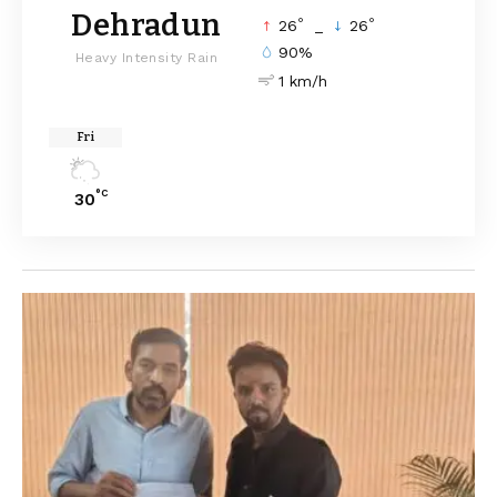
Dehradun
°
°
26
_
26
90%
Heavy Intensity Rain
1 km/h
Fri
°C
30