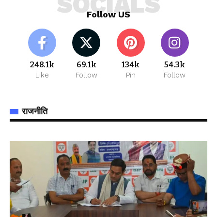
SOCIALS
Follow US
248.1k
69.1k
134k
54.3k
Like
Follow
Pin
Follow
राजनीति