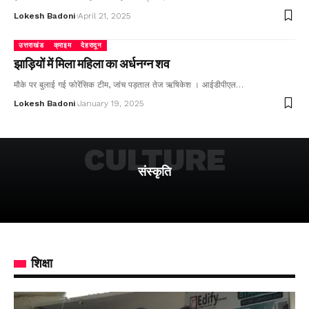
Lokesh Badoni
April 21, 2025
उत्तराखंड
क्राइम
देहरादून
झाड़ियों में मिला महिला का अर्धनग्न शव
मौके पर बुलाई गई फोरेंसिक टीम, जांच पड़ताल तेज ऋषिकेश । आईडीपीएल…
Lokesh Badoni
January 19, 2025
CULTURE
संस्कृति
शिक्षा