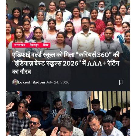
उत्तराखंड
देहरादून
शिक्षा
एडिफाई वर्ल्ड स्कूल को मिला “करियर्स 360” की
“इंडियाज़ बेस्ट स्कूल्स 2026” में AAA+ रेटिंग
का गौरव
Lokesh Badoni
July 24, 2026