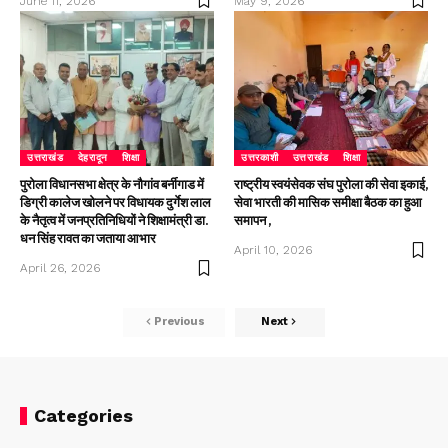
June 11, 2026
May 9, 2026
उत्तराखंड
देहरादून
शिक्षा
उत्तरकाशी
उत्तराखंड
शिक्षा
पुरोला विधानसभा क्षेत्र के नौगांव बर्नीगाड में
राष्ट्रीय स्वयंसेवक संघ पुरोला की सेवा इकाई,
डिग्री कालेज खोलने पर विधायक दुर्गेश लाल
सेवा भारती की मासिक समीक्षा बैठक का हुआ
के नैतृत्व में जनप्रतिनिधियों ने शिक्षामंत्री डा.
समापन ,
धन सिंह रावत का जताया आभार
April 10, 2026
April 26, 2026
Previous
Next
Categories