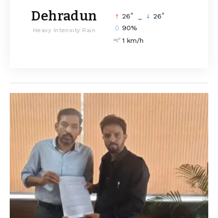
Dehradun
°
°
26
_
26
90%
Heavy Intensity Rain
1 km/h