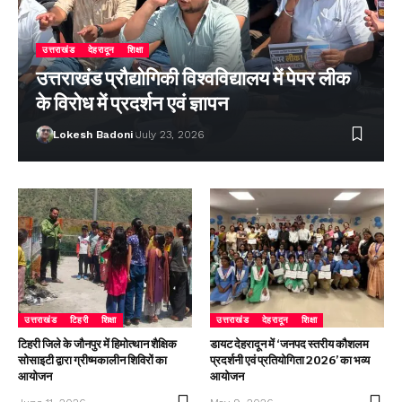
उत्तराखंड
देहरादून
शिक्षा
उत्तराखंड प्रौद्योगिकी विश्वविद्यालय में पेपर लीक
के विरोध में प्रदर्शन एवं ज्ञापन
Lokesh Badoni
July 23, 2026
उत्तराखंड
टिहरी
शिक्षा
उत्तराखंड
देहरादून
शिक्षा
टिहरी जिले के जौनपुर में हिमोत्थान शैक्षिक
डायट देहरादून में ‘जनपद स्तरीय कौशलम
सोसाइटी द्वारा ग्रीष्मकालीन शिविरों का
प्रदर्शनी एवं प्रतियोगिता 2026’ का भव्य
आयोजन
आयोजन