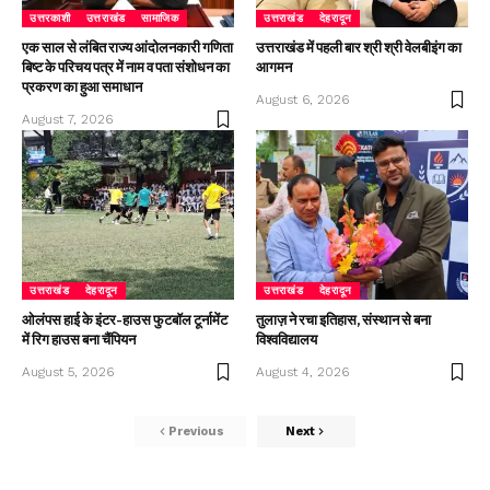
उत्तरकाशी
उत्तराखंड
सामाजिक
उत्तराखंड
देहरादून
एक साल से लंबित राज्य आंदोलनकारी गणिता
उत्तराखंड में पहली बार श्री श्री वेलबीइंग का
बिष्ट के परिचय पत्र में नाम व पता संशोधन का
आगमन
प्रकरण का हुआ समाधान
August 6, 2026
August 7, 2026
उत्तराखंड
देहरादून
उत्तराखंड
देहरादून
ओलंपस हाई के इंटर-हाउस फुटबॉल टूर्नामेंट
तुलाज़ ने रचा इतिहास, संस्थान से बना
में रिग हाउस बना चैंपियन
विश्वविद्यालय
August 5, 2026
August 4, 2026
Previous
Next