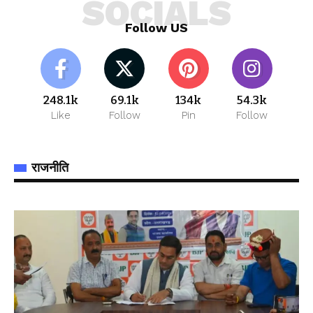
SOCIALS
Follow US
248.1k
69.1k
134k
54.3k
Like
Follow
Pin
Follow
राजनीति