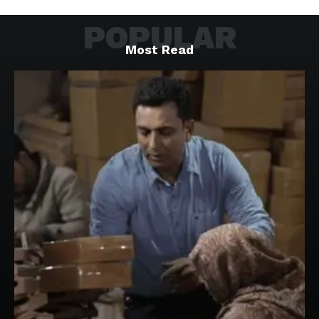
POPULAR
Most Read