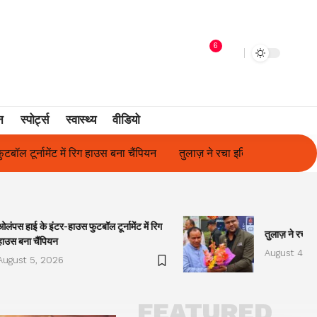
6
न
स्पोर्ट्स
स्वास्थ्य
वीडियो
तुलाज़ ने रचा इतिहास, संस्थान से बना विश्वविद्यालय
फिल्म अभिनेत्री सुन
ओलंपस हाई के इंटर-हाउस फुटबॉल टूर्नामेंट में रिग
तुलाज़ ने रचा इ
हाउस बना चैंपियन
August 4, 2
August 5, 2026
FEATURED