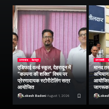
उत्तराखंड
देहरादून
उत्तरकाशी
उ
एडिफाई वर्ल्ड स्कूल, देहरादून में
मानव तस
“कल्पना की शक्ति” विषय पर
अभियान 
प्रेरणादायक स्टोरीटेलिंग सत्र
आयोजित क
ा
आयोजित
जागरूक
Lokesh Badoni
August 1, 2026
Lokes