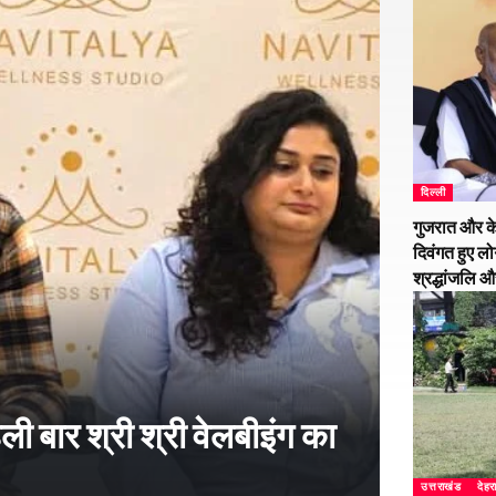
दिल्ली
गुजरात और के
दिवंगत हुए लो
श्रद्धांजलि 
हली बार श्री श्री वेलबीइंग का
उत्तराखंड
देहर