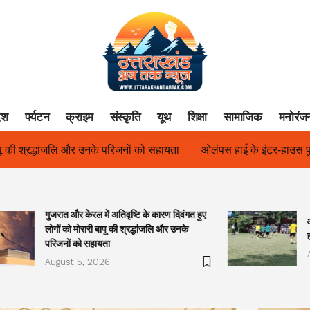
ेश
पर्यटन
क्राइम
संस्कृति
यूथ
शिक्षा
सामाजिक
मनोरंज
ायता
ओलंपस हाई के इंटर-हाउस फुटबॉल टूर्नामेंट में रिग हाउस बना चैंपियन
गुजरात और केरल में अतिवृष्टि के कारण दिवंगत हुए
लोगों को मोरारी बापू की श्रद्धांजलि और उनके
परिजनों को सहायता
August 5, 2026