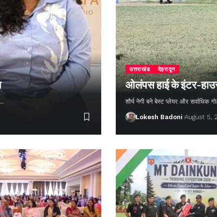
उत्तराखंड
देहरादून
न
ओलंपस हाई के इंटर-हाउस फ
ण…
शौर्य नेगी बने बेस्ट प्लेयर और सर्वाधिक
Lokesh Badoni
August 5,