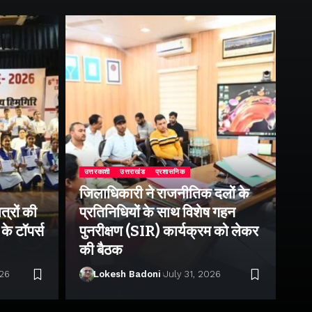
उत्तरकाशी
उत्तराखंड
प्रशासनिक
जिलाधिकारी ने राजनीतिक दलों के
उत्
त्रों की
प्रतिनिधियों के साथ विशेष गहन
राष
के टॉपर्स
पुनरीक्षण (SIR) कार्यक्रम को लेकर
उप
की बैठक
पर 
026
Lokesh Badoni
July 31, 2026