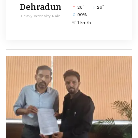
Dehradun
°
°
26
_
26
90%
Heavy Intensity Rain
1 km/h