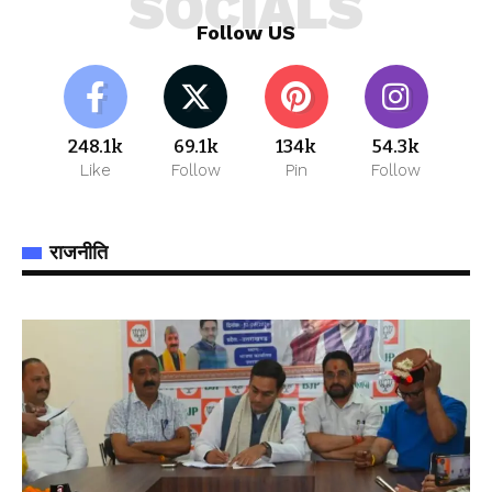
SOCIALS
Follow US
248.1k
69.1k
134k
54.3k
Like
Follow
Pin
Follow
राजनीति