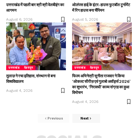
उत्तराखंड में पहली बार श्री श्री वेलबीइंग का
ओलंपस हाई के इंटर-हाउस फुटबॉल टूर्नामेंट
आगमन
में रिग हाउस बना चैंपियन
August 6, 2026
August 5, 2026
उत्तराखंड
देहरादून
उत्तराखंड
देहरादून
तुलाज़ ने रचा इतिहास, संस्थान से बना
फिल्म अभिनेत्री सुनीता राजवार ने किया
विश्वविद्यालय
‘ओकल्ट सीरीज़ एवं गुलाबो अवॉर्ड्स 2026’
का शुभारंभ, ‘निरावधी’ काव्य संग्रह का हुआ
August 4, 2026
विमोचन
August 4, 2026
Previous
Next