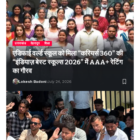
उत्तराखंड
देहरादून
शिक्षा
एडिफाई वर्ल्ड स्कूल को मिला “करियर्स 360” की
“इंडियाज़ बेस्ट स्कूल्स 2026” में AAA+ रेटिंग
का गौरव
Lokesh Badoni
July 24, 2026