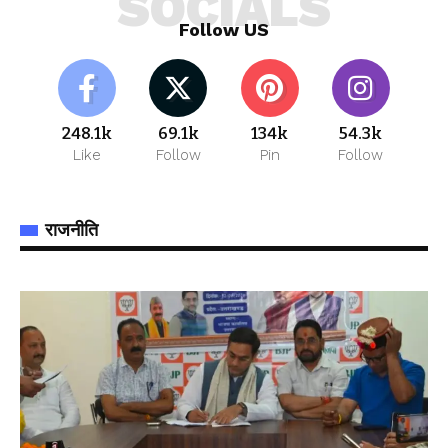
SOCIALS
Follow US
248.1k
69.1k
134k
54.3k
Like
Follow
Pin
Follow
राजनीति