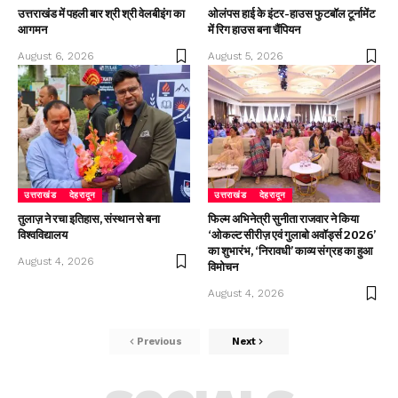
उत्तराखंड में पहली बार श्री श्री वेलबीइंग का
ओलंपस हाई के इंटर-हाउस फुटबॉल टूर्नामेंट
आगमन
में रिग हाउस बना चैंपियन
August 6, 2026
August 5, 2026
उत्तराखंड
देहरादून
उत्तराखंड
देहरादून
तुलाज़ ने रचा इतिहास, संस्थान से बना
फिल्म अभिनेत्री सुनीता राजवार ने किया
विश्वविद्यालय
‘ओकल्ट सीरीज़ एवं गुलाबो अवॉर्ड्स 2026’
का शुभारंभ, ‘निरावधी’ काव्य संग्रह का हुआ
August 4, 2026
विमोचन
August 4, 2026
Previous
Next