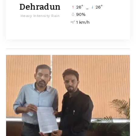
Dehradun
°
°
26
_
26
90%
Heavy Intensity Rain
1 km/h