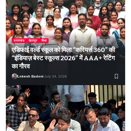
उत्तराखंड
देहरादून
शिक्षा
एडिफाई वर्ल्ड स्कूल को मिला “करियर्स 360” की
“इंडियाज़ बेस्ट स्कूल्स 2026” में AAA+ रेटिंग
का गौरव
Lokesh Badoni
July 24, 2026