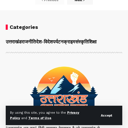
Previous
Next
Categories
उत्तराखंड
राजनीति
देश-विदेश
पर्यटन
क्राइम
संस्कृति
शिक्षा
By using this site, you agree to the
Privacy
Accept
Policy
and
Terms of Use
.