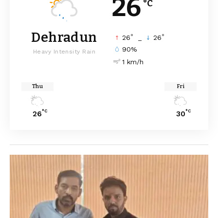
26
°C
Dehradun
°
°
26
_
26
90%
Heavy Intensity Rain
1 km/h
Thu
Fri
°C
°C
26
30