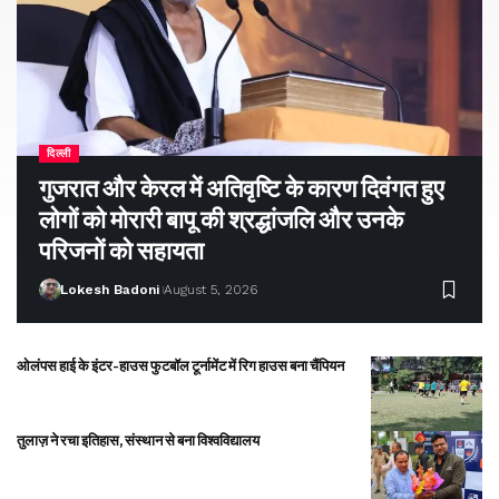
दिल्ली
गुजरात और केरल में अतिवृष्टि के कारण दिवंगत हुए
लोगों को मोरारी बापू की श्रद्धांजलि और उनके
परिजनों को सहायता
Lokesh Badoni
August 5, 2026
ओलंपस हाई के इंटर-हाउस फुटबॉल टूर्नामेंट में रिग हाउस बना चैंपियन
तुलाज़ ने रचा इतिहास, संस्थान से बना विश्वविद्यालय