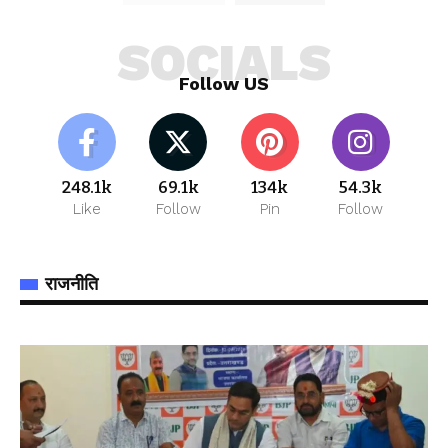
SOCIALS
Follow US
248.1k
69.1k
134k
54.3k
Like
Follow
Pin
Follow
राजनीति