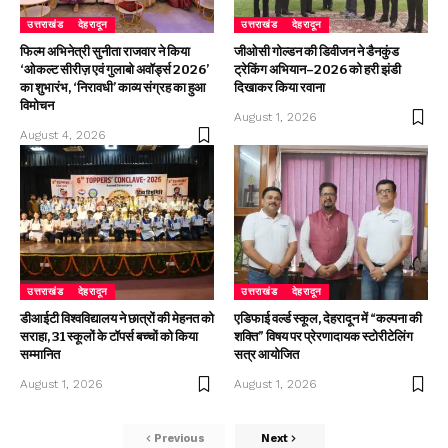
उत्तराखंड
देहरादून
उत्तराखंड
देहरादून
फिल्म अभिनेत्री सुनीता राजवार ने किया
जीओसी गोल्डन की डिवीजन ने डैनकुंड
‘ओकल्ट सीरीज़ एवं गुलाबो अवॉर्ड्स 2026’
ट्रेकिंग अभियान–2026 को हरी झंडी
का शुभारंभ, ‘निरावधी’ काव्य संग्रह का हुआ
दिखाकर किया रवाना
विमोचन
August 1, 2026
August 4, 2026
उत्तराखंड
देहरादून
उत्तराखंड
देहरादून
डीआईटी विश्वविद्यालय ने छात्रों की मेहनत को
एडिफाई वर्ल्ड स्कूल, देहरादून में “कल्पना की
सराहा, 31 स्कूलों के टॉपर्स बच्चों को किया
शक्ति” विषय पर प्रेरणादायक स्टोरीटेलिंग
सम्मानित
सत्र आयोजित
August 1, 2026
August 1, 2026
Previous
Next