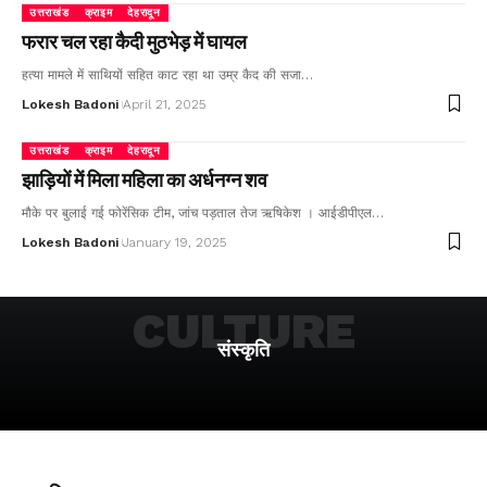
उत्तराखंड
क्राइम
देहरादून
फरार चल रहा कैदी मुठभेड़ में घायल
हत्या मामले में साथियों सहित काट रहा था उम्र कैद की सजा…
Lokesh Badoni
April 21, 2025
उत्तराखंड
क्राइम
देहरादून
झाड़ियों में मिला महिला का अर्धनग्न शव
मौके पर बुलाई गई फोरेंसिक टीम, जांच पड़ताल तेज ऋषिकेश । आईडीपीएल…
Lokesh Badoni
January 19, 2025
CULTURE
संस्कृति