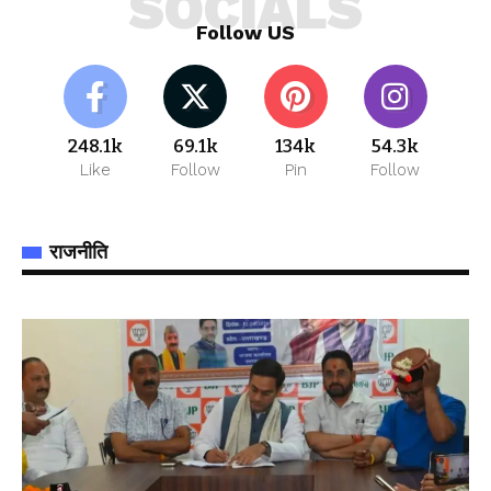
SOCIALS
Follow US
248.1k
69.1k
134k
54.3k
Like
Follow
Pin
Follow
राजनीति