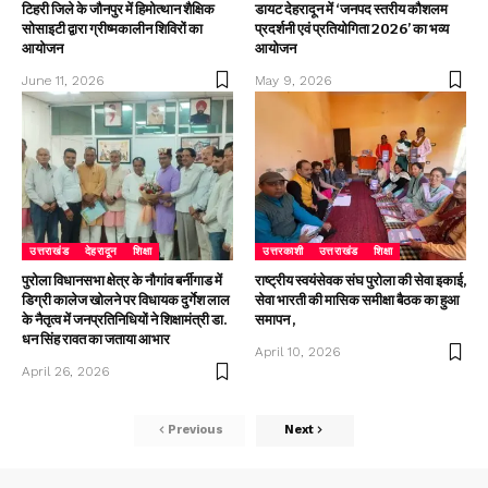
टिहरी जिले के जौनपुर में हिमोत्थान शैक्षिक
डायट देहरादून में ‘जनपद स्तरीय कौशलम
सोसाइटी द्वारा ग्रीष्मकालीन शिविरों का
प्रदर्शनी एवं प्रतियोगिता 2026’ का भव्य
आयोजन
आयोजन
June 11, 2026
May 9, 2026
उत्तराखंड
देहरादून
शिक्षा
उत्तरकाशी
उत्तराखंड
शिक्षा
पुरोला विधानसभा क्षेत्र के नौगांव बर्नीगाड में
राष्ट्रीय स्वयंसेवक संघ पुरोला की सेवा इकाई,
डिग्री कालेज खोलने पर विधायक दुर्गेश लाल
सेवा भारती की मासिक समीक्षा बैठक का हुआ
के नैतृत्व में जनप्रतिनिधियों ने शिक्षामंत्री डा.
समापन ,
धन सिंह रावत का जताया आभार
April 10, 2026
April 26, 2026
Previous
Next