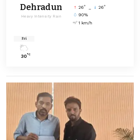
Dehradun
°
°
26
_
26
90%
Heavy Intensity Rain
1 km/h
Fri
°C
30