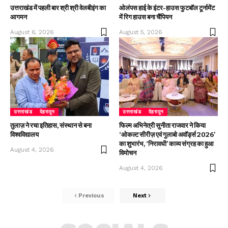
उत्तराखंड में पहली बार श्री श्री वेलबीइंग का
ओलंपस हाई के इंटर-हाउस फुटबॉल टूर्नामेंट
आगमन
में रिग हाउस बना चैंपियन
August 6, 2026
August 5, 2026
उत्तराखंड
देहरादून
उत्तराखंड
देहरादून
तुलाज़ ने रचा इतिहास, संस्थान से बना
फिल्म अभिनेत्री सुनीता राजवार ने किया
विश्वविद्यालय
‘ओकल्ट सीरीज़ एवं गुलाबो अवॉर्ड्स 2026’
का शुभारंभ, ‘निरावधी’ काव्य संग्रह का हुआ
August 4, 2026
विमोचन
August 4, 2026
Previous
Next