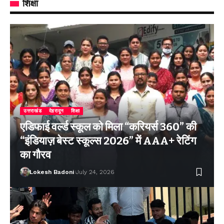
शिक्षा
उत्तराखंड
देहरादून
शिक्षा
एडिफाई वर्ल्ड स्कूल को मिला “करियर्स 360” की
“इंडियाज़ बेस्ट स्कूल्स 2026” में AAA+ रेटिंग
का गौरव
Lokesh Badoni
July 24, 2026