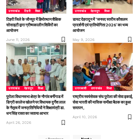
उत्तराखंड
टिहरी
शिक्षा
उत्तराखंड
देहरादून
शिक्षा
टिहरी जिले के जौनपुर में हिमोत्थान शैक्षिक
डायट देहरादून में ‘जनपद स्तरीय कौशलम
सोसाइटी द्वारा ग्रीष्मकालीन शिविरों का
प्रदर्शनी एवं प्रतियोगिता 2026’ का भव्य
आयोजन
आयोजन
June 11, 2026
May 9, 2026
उत्तराखंड
देहरादून
शिक्षा
उत्तरकाशी
उत्तराखंड
शिक्षा
पुरोला विधानसभा क्षेत्र के नौगांव बर्नीगाड में
राष्ट्रीय स्वयंसेवक संघ पुरोला की सेवा इकाई,
डिग्री कालेज खोलने पर विधायक दुर्गेश लाल
सेवा भारती की मासिक समीक्षा बैठक का हुआ
के नैतृत्व में जनप्रतिनिधियों ने शिक्षामंत्री डा.
समापन ,
धन सिंह रावत का जताया आभार
April 10, 2026
April 26, 2026