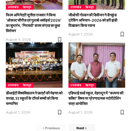
उत्तराखंड
देहरादून
उत्तराखंड
देहरादून
फिल्म अभिनेत्री सुनीता राजवार ने किया
जीओसी गोल्डन की डिवीजन ने डैनकुंड
‘ओकल्ट सीरीज़ एवं गुलाबो अवॉर्ड्स 2026’
ट्रेकिंग अभियान–2026 को हरी झंडी
का शुभारंभ, ‘निरावधी’ काव्य संग्रह का हुआ
दिखाकर किया रवाना
विमोचन
August 1, 2026
August 4, 2026
उत्तराखंड
देहरादून
उत्तराखंड
देहरादून
डीआईटी विश्वविद्यालय ने छात्रों की मेहनत को
एडिफाई वर्ल्ड स्कूल, देहरादून में “कल्पना की
सराहा, 31 स्कूलों के टॉपर्स बच्चों को किया
शक्ति” विषय पर प्रेरणादायक स्टोरीटेलिंग
सम्मानित
सत्र आयोजित
August 1, 2026
August 1, 2026
Previous
Next