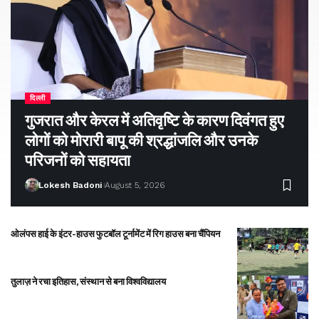
दिल्ली
गुजरात और केरल में अतिवृष्टि के कारण दिवंगत हुए
लोगों को मोरारी बापू की श्रद्धांजलि और उनके
परिजनों को सहायता
Lokesh Badoni
August 5, 2026
ओलंपस हाई के इंटर-हाउस फुटबॉल टूर्नामेंट में रिग हाउस बना चैंपियन
तुलाज़ ने रचा इतिहास, संस्थान से बना विश्वविद्यालय