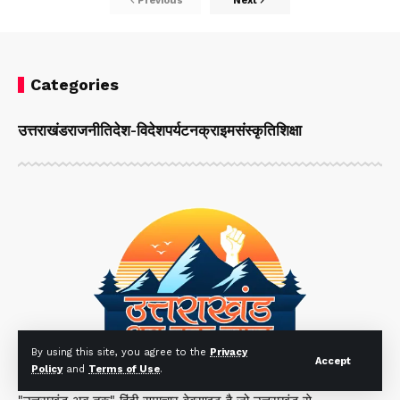
Previous
Next
Categories
उत्तराखंड
राजनीति
देश-विदेश
पर्यटन
क्राइम
संस्कृति
शिक्षा
By using this site, you agree to the
Privacy
Accept
Policy
and
Terms of Use
.