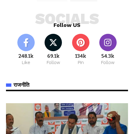
SOCIALS
Follow US
248.1k
69.1k
134k
54.3k
Like
Follow
Pin
Follow
राजनीति