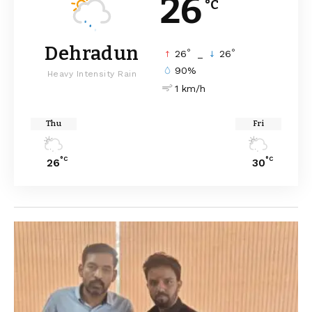
26
°C
Dehradun
°
°
26
_
26
90%
Heavy Intensity Rain
1 km/h
Thu
Fri
°C
°C
26
30