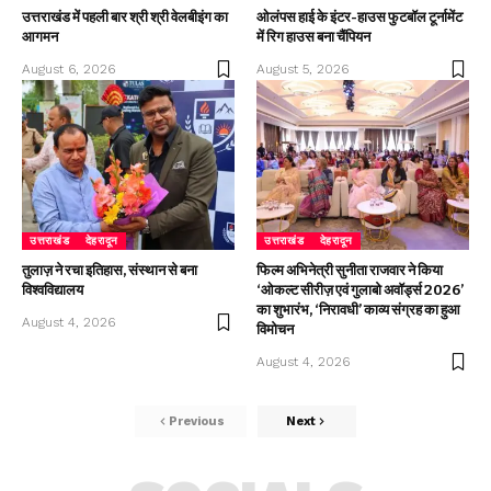
उत्तराखंड में पहली बार श्री श्री वेलबीइंग का
ओलंपस हाई के इंटर-हाउस फुटबॉल टूर्नामेंट
आगमन
में रिग हाउस बना चैंपियन
August 6, 2026
August 5, 2026
उत्तराखंड
देहरादून
उत्तराखंड
देहरादून
तुलाज़ ने रचा इतिहास, संस्थान से बना
फिल्म अभिनेत्री सुनीता राजवार ने किया
विश्वविद्यालय
‘ओकल्ट सीरीज़ एवं गुलाबो अवॉर्ड्स 2026’
का शुभारंभ, ‘निरावधी’ काव्य संग्रह का हुआ
August 4, 2026
विमोचन
August 4, 2026
Previous
Next