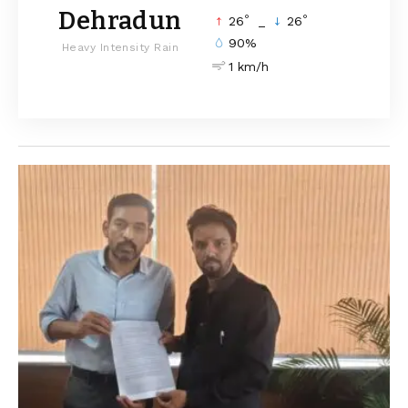
Dehradun
°
°
26
_
26
90%
Heavy Intensity Rain
1 km/h