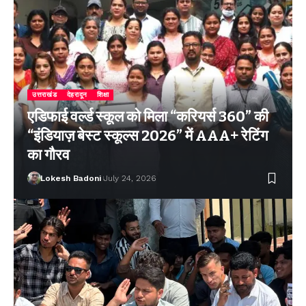
उत्तराखंड
देहरादून
शिक्षा
एडिफाई वर्ल्ड स्कूल को मिला “करियर्स 360” की
“इंडियाज़ बेस्ट स्कूल्स 2026” में AAA+ रेटिंग
का गौरव
Lokesh Badoni
July 24, 2026