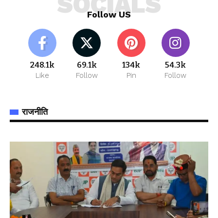
SOCIALS
Follow US
248.1k
69.1k
134k
54.3k
Like
Follow
Pin
Follow
राजनीति