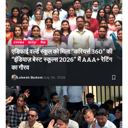
उत्तराखंड
देहरादून
शिक्षा
एडिफाई वर्ल्ड स्कूल को मिला “करियर्स 360” की
“इंडियाज़ बेस्ट स्कूल्स 2026” में AAA+ रेटिंग
का गौरव
Lokesh Badoni
July 24, 2026