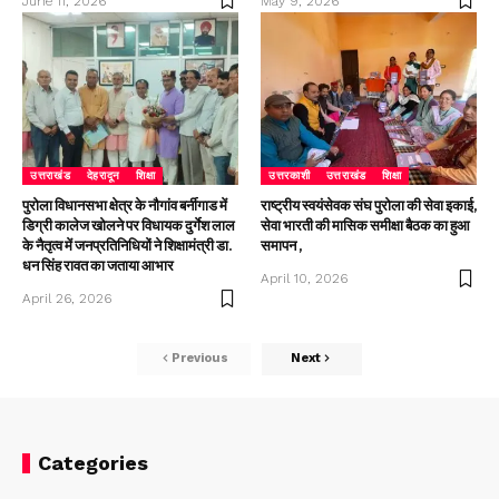
June 11, 2026
May 9, 2026
उत्तराखंड
देहरादून
शिक्षा
उत्तरकाशी
उत्तराखंड
शिक्षा
पुरोला विधानसभा क्षेत्र के नौगांव बर्नीगाड में
राष्ट्रीय स्वयंसेवक संघ पुरोला की सेवा इकाई,
डिग्री कालेज खोलने पर विधायक दुर्गेश लाल
सेवा भारती की मासिक समीक्षा बैठक का हुआ
के नैतृत्व में जनप्रतिनिधियों ने शिक्षामंत्री डा.
समापन ,
धन सिंह रावत का जताया आभार
April 10, 2026
April 26, 2026
Previous
Next
Categories