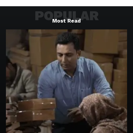
POPULAR
Most Read