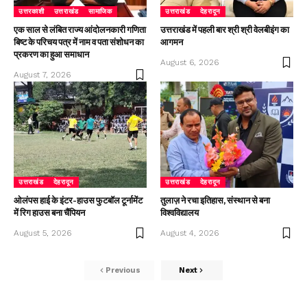
उत्तरकाशी
उत्तराखंड
सामाजिक
उत्तराखंड
देहरादून
एक साल से लंबित राज्य आंदोलनकारी गणिता
उत्तराखंड में पहली बार श्री श्री वेलबीइंग का
बिष्ट के परिचय पत्र में नाम व पता संशोधन का
आगमन
प्रकरण का हुआ समाधान
August 6, 2026
August 7, 2026
उत्तराखंड
देहरादून
उत्तराखंड
देहरादून
ओलंपस हाई के इंटर-हाउस फुटबॉल टूर्नामेंट
तुलाज़ ने रचा इतिहास, संस्थान से बना
में रिग हाउस बना चैंपियन
विश्वविद्यालय
August 5, 2026
August 4, 2026
Previous
Next