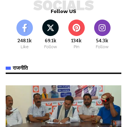
SOCIALS
Follow US
248.1k
69.1k
134k
54.3k
Like
Follow
Pin
Follow
राजनीति