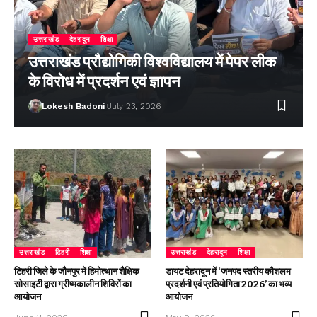
उत्तराखंड
देहरादून
शिक्षा
उत्तराखंड प्रौद्योगिकी विश्वविद्यालय में पेपर लीक
के विरोध में प्रदर्शन एवं ज्ञापन
Lokesh Badoni
July 23, 2026
उत्तराखंड
टिहरी
शिक्षा
उत्तराखंड
देहरादून
शिक्षा
टिहरी जिले के जौनपुर में हिमोत्थान शैक्षिक
डायट देहरादून में ‘जनपद स्तरीय कौशलम
सोसाइटी द्वारा ग्रीष्मकालीन शिविरों का
प्रदर्शनी एवं प्रतियोगिता 2026’ का भव्य
आयोजन
आयोजन