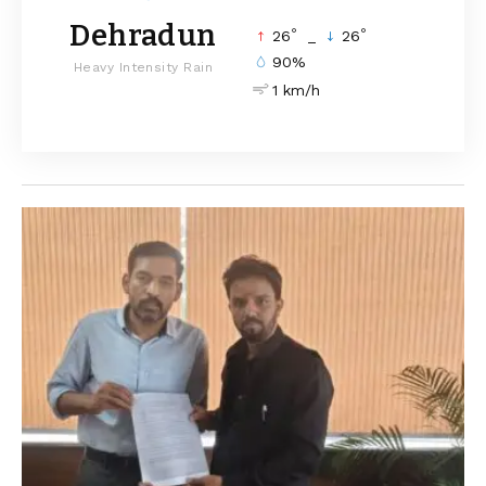
Dehradun
°
°
26
_
26
90%
Heavy Intensity Rain
1 km/h