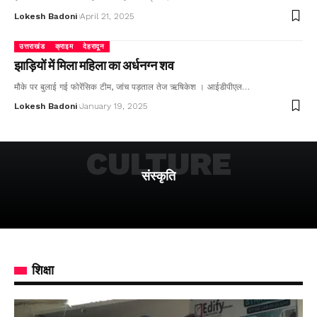
Lokesh Badoni
April 21, 2025
उत्तराखंड
क्राइम
देहरादून
झाड़ियों में मिला महिला का अर्धनग्न शव
मौके पर बुलाई गई फोरेंसिक टीम, जांच पड़ताल तेज ऋषिकेश । आईडीपीएल…
Lokesh Badoni
January 19, 2025
CULTURE
संस्कृति
शिक्षा