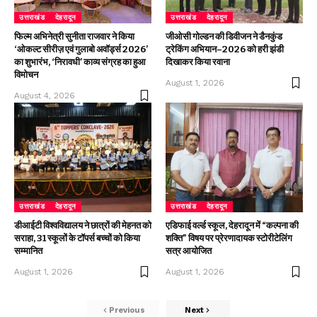
उत्तराखंड
देहरादून
उत्तराखंड
देहरादून
फिल्म अभिनेत्री सुनीता राजवार ने किया
जीओसी गोल्डन की डिवीजन ने डैनकुंड
‘ओकल्ट सीरीज़ एवं गुलाबो अवॉर्ड्स 2026’
ट्रेकिंग अभियान–2026 को हरी झंडी
का शुभारंभ, ‘निरावधी’ काव्य संग्रह का हुआ
दिखाकर किया रवाना
विमोचन
August 1, 2026
August 4, 2026
उत्तराखंड
देहरादून
उत्तराखंड
देहरादून
डीआईटी विश्वविद्यालय ने छात्रों की मेहनत को
एडिफाई वर्ल्ड स्कूल, देहरादून में “कल्पना की
सराहा, 31 स्कूलों के टॉपर्स बच्चों को किया
शक्ति” विषय पर प्रेरणादायक स्टोरीटेलिंग
सम्मानित
सत्र आयोजित
August 1, 2026
August 1, 2026
Previous
Next