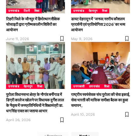
उत्तराखंड
टिहरी
शिक्षा
उत्तराखंड
देहरादून
शिक्षा
टिहरी जिले के जौनपुर में हिमोत्थान शैक्षिक
डायट देहरादून में ‘जनपद स्तरीय कौशलम
सोसाइटी द्वारा ग्रीष्मकालीन शिविरों का
प्रदर्शनी एवं प्रतियोगिता 2026’ का भव्य
आयोजन
आयोजन
June 11, 2026
May 9, 2026
उत्तराखंड
देहरादून
शिक्षा
उत्तरकाशी
उत्तराखंड
शिक्षा
पुरोला विधानसभा क्षेत्र के नौगांव बर्नीगाड में
राष्ट्रीय स्वयंसेवक संघ पुरोला की सेवा इकाई,
डिग्री कालेज खोलने पर विधायक दुर्गेश लाल
सेवा भारती की मासिक समीक्षा बैठक का हुआ
के नैतृत्व में जनप्रतिनिधियों ने शिक्षामंत्री डा.
समापन ,
धन सिंह रावत का जताया आभार
April 10, 2026
April 26, 2026