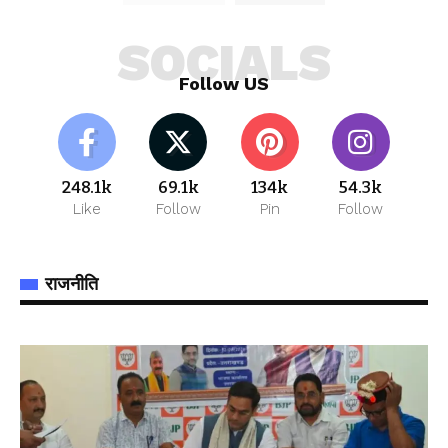
SOCIALS
Follow US
248.1k
69.1k
134k
54.3k
Like
Follow
Pin
Follow
राजनीति