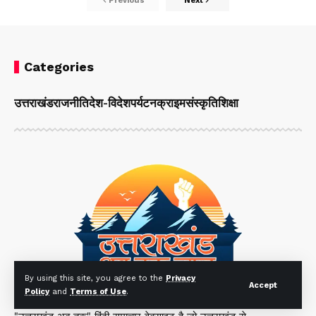
Previous
Next
Categories
उत्तराखंड
राजनीति
देश-विदेश
पर्यटन
क्राइम
संस्कृति
शिक्षा
By using this site, you agree to the
Privacy
Accept
Policy
and
Terms of Use
.