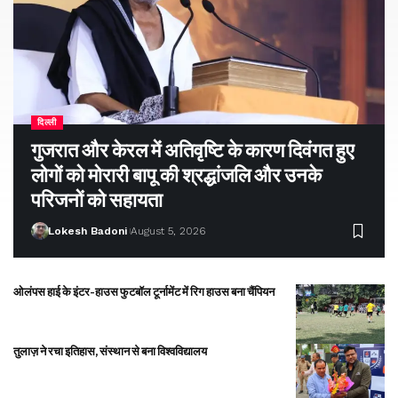
दिल्ली
गुजरात और केरल में अतिवृष्टि के कारण दिवंगत हुए
लोगों को मोरारी बापू की श्रद्धांजलि और उनके
परिजनों को सहायता
Lokesh Badoni
August 5, 2026
ओलंपस हाई के इंटर-हाउस फुटबॉल टूर्नामेंट में रिग हाउस बना चैंपियन
तुलाज़ ने रचा इतिहास, संस्थान से बना विश्वविद्यालय