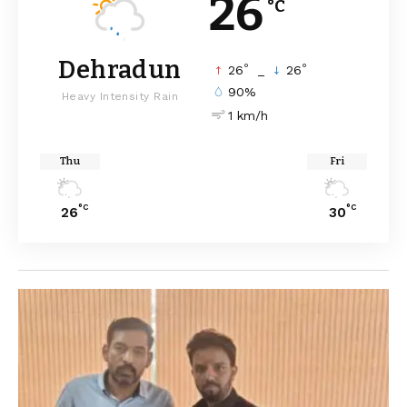
26
°C
Dehradun
°
°
26
_
26
90%
Heavy Intensity Rain
1 km/h
Thu
Fri
°C
°C
26
30