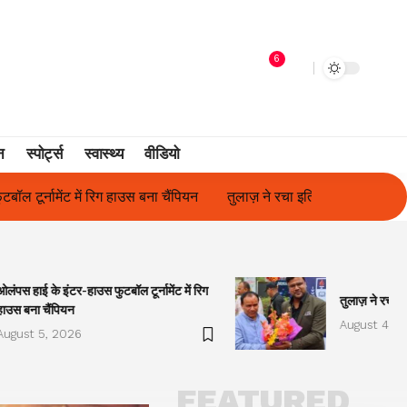
6
न
स्पोर्ट्स
स्वास्थ्य
वीडियो
तुलाज़ ने रचा इतिहास, संस्थान से बना विश्वविद्यालय
फिल्म अभिनेत्री सुनी
ओलंपस हाई के इंटर-हाउस फुटबॉल टूर्नामेंट में रिग
तुलाज़ ने रचा इ
हाउस बना चैंपियन
August 4, 2
August 5, 2026
FEATURED