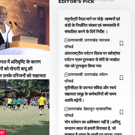
EDITOR'S PICK
यमुनोत्री पैदल मार्ग पर घोड़े-खच्चरों एवं
डंडी के निर्धारित संख्या एवं समयावधि में
संचालित करने के दियें निर्देश ।
उत्तरकाशी
उत्तराखंड
चारधाम
फीचर्ड
अंतरराष्ट्रीय पर्यटन दिवस पर सर्वश्रेष्ठ
पर्यटन ग्राम पुरस्कार से मोरी के जखोल
रल में अतिवृष्टि के कारण
गांव को पुरस्कृत किया गया
गों को मोरारी बापू की
उत्तरकाशी
उत्तराखंड
पर्यटन
और उनके परिजनों को सहायता
फीचर्ड
यूपीसीएल के उपनल संविदा और स्वयं
सहायता समूह के कर्मचारियों की समय
अवधि बढ़ेगी।
उत्तराखंड
देहरादून
प्रशासनिक
फीचर्ड
योग वर्तमान का आविष्कार नहीं है।अपितु
सनातन काल से हमारी विरासत है, जो
ादून
शाश्वत है,भारत के धरती पर उपजा ,पनपा