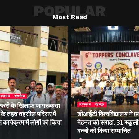
POPULAR
Most Read
त्तराखंड
सामाजिक
्करी के खिलाफ जागरूकता
उत्तराखंड
देहरादून
के तहत तहसील परिसर में
डीआईटी विश्वविद्यालय ने छा
ार्यक्रम में लोगों को किया
मेहनत को सराहा, 31 स्कूलों 
बच्चों को किया सम्मानित