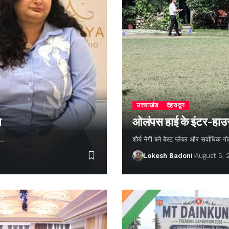
उत्तराखंड
देहरादून
न
ओलंपस हाई के इंटर-हाउस फ
ण…
शौर्य नेगी बने बेस्ट प्लेयर और सर्वाधिक
Lokesh Badoni
August 5,