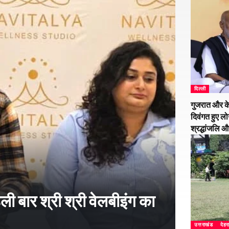
दिल्ली
गुजरात और के
दिवंगत हुए लो
श्रद्धांजलि 
हली बार श्री श्री वेलबीइंग का
उत्तराखंड
देहर