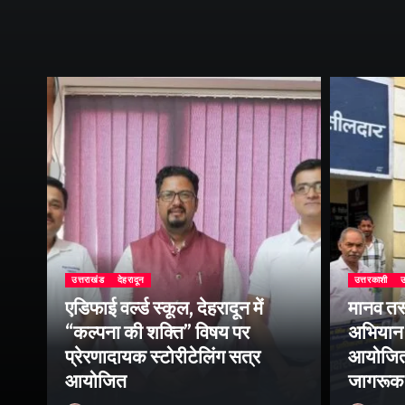
उत्तराखंड
देहरादून
उत्तरकाशी
उ
एडिफाई वर्ल्ड स्कूल, देहरादून में
मानव तस
“कल्पना की शक्ति” विषय पर
अभियान 
प्रेरणादायक स्टोरीटेलिंग सत्र
आयोजित क
ा
आयोजित
जागरूक