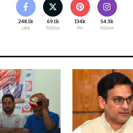
248.1k
69.1k
134k
54.3k
Like
Follow
Pin
Follow