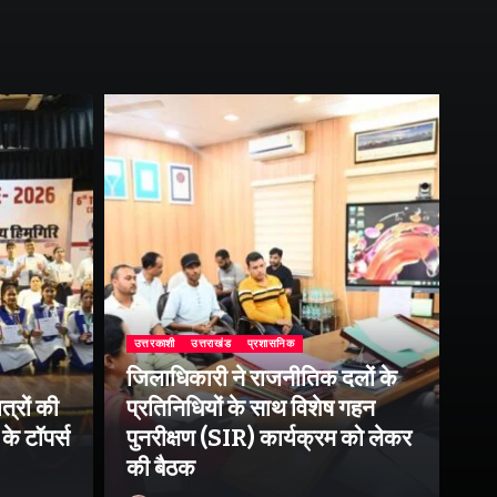
उत्तरकाशी
उत्तराखंड
प्रशासनिक
जिलाधिकारी ने राजनीतिक दलों के
उत्
त्रों की
प्रतिनिधियों के साथ विशेष गहन
राष
के टॉपर्स
पुनरीक्षण (SIR) कार्यक्रम को लेकर
उप
की बैठक
पर 