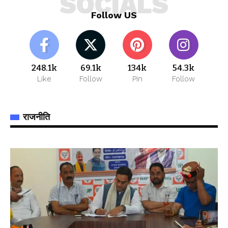
SOCIALS
Follow US
248.1k
69.1k
134k
54.3k
Like
Follow
Pin
Follow
राजनीति