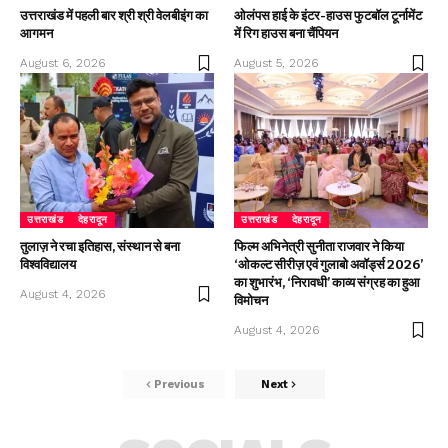
उत्तराखंड में पहली बार श्री श्री वेलबीइंग का
ओलंपस हाई के इंटर-हाउस फुटबॉल टूर्नामेंट
आगमन
में रिग हाउस बना चैंपियन
August 6, 2026
August 5, 2026
उत्तराखंड
देहरादून
उत्तराखंड
देहरादून
तुलाज़ ने रचा इतिहास, संस्थान से बना
फिल्म अभिनेत्री सुनीता राजवार ने किया
विश्वविद्यालय
‘ओकल्ट सीरीज़ एवं गुलाबो अवॉर्ड्स 2026’
का शुभारंभ, ‘निरावधी’ काव्य संग्रह का हुआ
August 4, 2026
विमोचन
August 4, 2026
Previous
Next