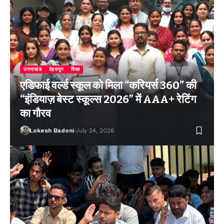
उत्तराखंड
देहरादून
शिक्षा
एडिफाई वर्ल्ड स्कूल को मिला “करियर्स 360” की
“इंडियाज़ बेस्ट स्कूल्स 2026” में AAA+ रेटिंग
का गौरव
Lokesh Badoni
July 24, 2026