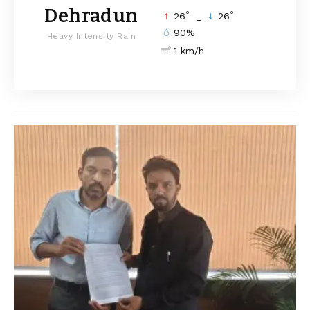
Dehradun
°
°
26
_
26
90%
Heavy Intensity Rain
1 km/h