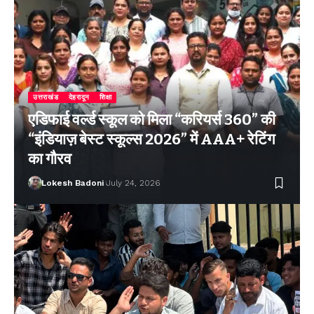
उत्तराखंड
देहरादून
शिक्षा
एडिफाई वर्ल्ड स्कूल को मिला “करियर्स 360” की
“इंडियाज़ बेस्ट स्कूल्स 2026” में AAA+ रेटिंग
का गौरव
Lokesh Badoni
July 24, 2026