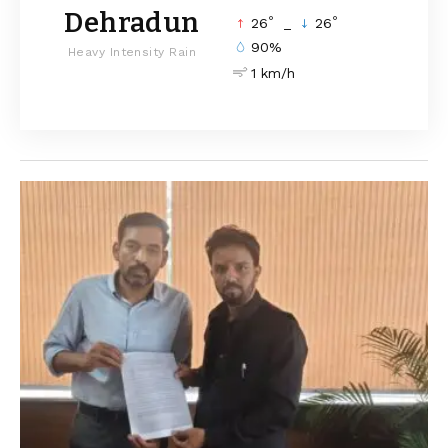
Dehradun
°
°
26
_
26
90%
Heavy Intensity Rain
1 km/h