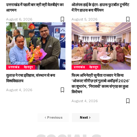
उत्तराखंड में पहली बार श्री श्री वेलबीइंग का
ओलंपस हाई के इंटर-हाउस फुटबॉल टूर्नामेंट
आगमन
में रिग हाउस बना चैंपियन
August 6, 2026
August 5, 2026
उत्तराखंड
देहरादून
उत्तराखंड
देहरादून
तुलाज़ ने रचा इतिहास, संस्थान से बना
फिल्म अभिनेत्री सुनीता राजवार ने किया
विश्वविद्यालय
‘ओकल्ट सीरीज़ एवं गुलाबो अवॉर्ड्स 2026’
का शुभारंभ, ‘निरावधी’ काव्य संग्रह का हुआ
August 4, 2026
विमोचन
August 4, 2026
Previous
Next