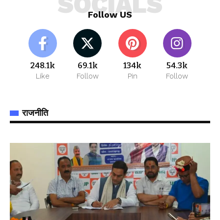
SOCIALS
Follow US
248.1k
69.1k
134k
54.3k
Like
Follow
Pin
Follow
राजनीति