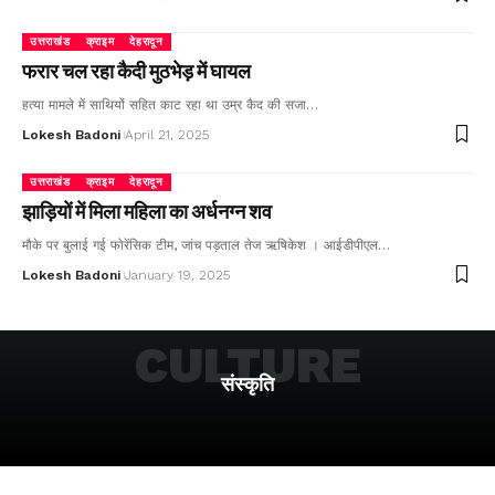
उत्तराखंड
क्राइम
देहरादून
फरार चल रहा कैदी मुठभेड़ में घायल
हत्या मामले में साथियों सहित काट रहा था उम्र कैद की सजा…
Lokesh Badoni
April 21, 2025
उत्तराखंड
क्राइम
देहरादून
झाड़ियों में मिला महिला का अर्धनग्न शव
मौके पर बुलाई गई फोरेंसिक टीम, जांच पड़ताल तेज ऋषिकेश । आईडीपीएल…
Lokesh Badoni
January 19, 2025
CULTURE
संस्कृति