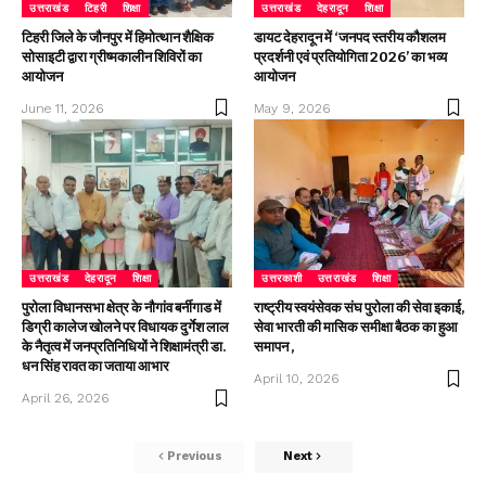
उत्तराखंड
टिहरी
शिक्षा
उत्तराखंड
देहरादून
शिक्षा
टिहरी जिले के जौनपुर में हिमोत्थान शैक्षिक
डायट देहरादून में ‘जनपद स्तरीय कौशलम
सोसाइटी द्वारा ग्रीष्मकालीन शिविरों का
प्रदर्शनी एवं प्रतियोगिता 2026’ का भव्य
आयोजन
आयोजन
June 11, 2026
May 9, 2026
उत्तराखंड
देहरादून
शिक्षा
उत्तरकाशी
उत्तराखंड
शिक्षा
पुरोला विधानसभा क्षेत्र के नौगांव बर्नीगाड में
राष्ट्रीय स्वयंसेवक संघ पुरोला की सेवा इकाई,
डिग्री कालेज खोलने पर विधायक दुर्गेश लाल
सेवा भारती की मासिक समीक्षा बैठक का हुआ
के नैतृत्व में जनप्रतिनिधियों ने शिक्षामंत्री डा.
समापन ,
धन सिंह रावत का जताया आभार
April 10, 2026
April 26, 2026
Previous
Next