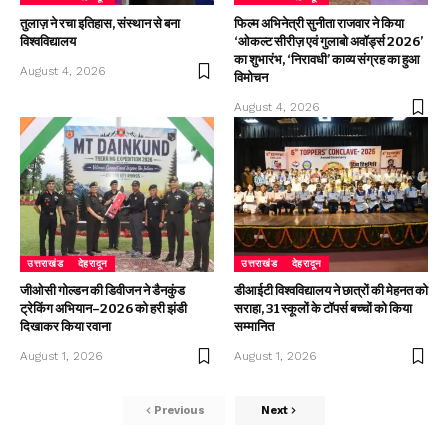
तुलाज़ ने रचा इतिहास, संस्थान से बना
फिल्म अभिनेत्री सुनीता राजवार ने किया
विश्वविद्यालय
‘ओकल्ट सीरीज़ एवं गुलाबो अवॉर्ड्स 2026’
का शुभारंभ, ‘निरावधी’ काव्य संग्रह का हुआ
August 4, 2026
विमोचन
August 4, 2026
उत्तराखंड
देहरादून
उत्तराखंड
देहरादून
जीओसी गोल्डन की डिवीजन ने डैनकुंड
डीआईटी विश्वविद्यालय ने छात्रों की मेहनत को
ट्रेकिंग अभियान–2026 को हरी झंडी
सराहा, 31 स्कूलों के टॉपर्स बच्चों को किया
दिखाकर किया रवाना
सम्मानित
August 1, 2026
August 1, 2026
Previous
Next