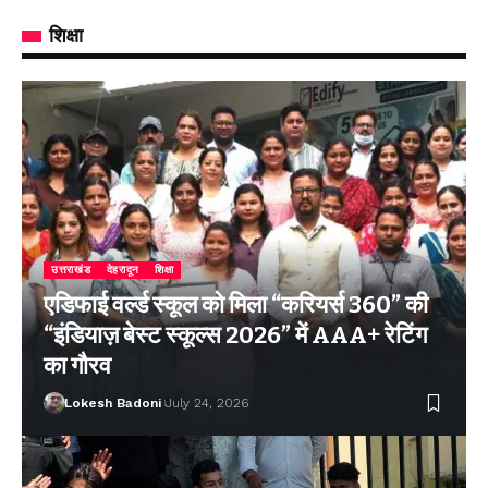
शिक्षा
उत्तराखंड
देहरादून
शिक्षा
एडिफाई वर्ल्ड स्कूल को मिला “करियर्स 360” की
“इंडियाज़ बेस्ट स्कूल्स 2026” में AAA+ रेटिंग
का गौरव
Lokesh Badoni
July 24, 2026