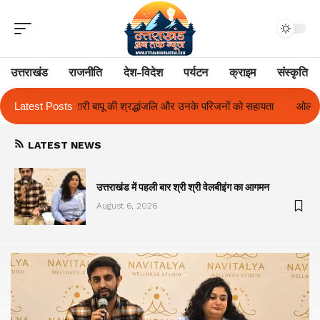
उत्तराखंड
राजनीति
देश-विदेश
पर्यटन
क्राइम
संस्कृति
जलि और उनके परिजनों को सहायता
Latest Posts
ओलंपस हाई के इंटर-हाउस फुटबॉल टूर्नामेंट में रि
LATEST NEWS
का
उत्तराखंड में पहली बार श्री श्री वेलबीइंग का आगमन
August 6, 2026