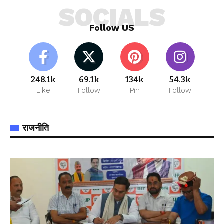
SOCIALS
Follow US
248.1k
69.1k
134k
54.3k
Like
Follow
Pin
Follow
राजनीति