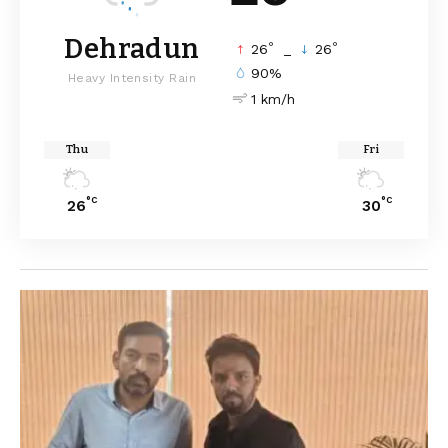
Dehradun
°
°
26
_
26
90%
Heavy Intensity Rain
1 km/h
Thu
Fri
°C
°C
26
30