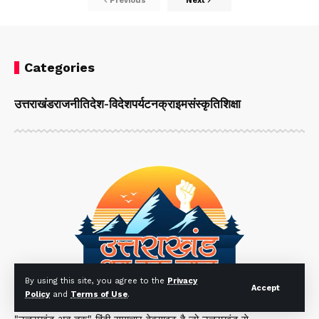
Previous
Next
Categories
उत्तराखंड
राजनीति
देश-विदेश
पर्यटन
क्राइम
संस्कृति
शिक्षा
By using this site, you agree to the
Privacy
Accept
Policy
and
Terms of Use
.