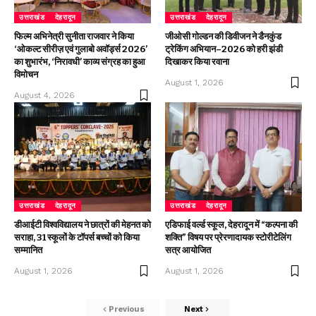
उत्तराखंड
देहरादून
उत्तराखंड
देहरादून
फिल्म अभिनेत्री सुनीता राजवार ने किया
जीओसी गोल्डन की डिवीजन ने डैनकुंड
‘ओकल्ट सीरीज़ एवं गुलाबो अवॉर्ड्स 2026’
ट्रेकिंग अभियान–2026 को हरी झंडी
का शुभारंभ, ‘निरावधी’ काव्य संग्रह का हुआ
दिखाकर किया रवाना
विमोचन
August 1, 2026
August 4, 2026
उत्तराखंड
देहरादून
उत्तराखंड
देहरादून
डीआईटी विश्वविद्यालय ने छात्रों की मेहनत को
एडिफाई वर्ल्ड स्कूल, देहरादून में “कल्पना की
सराहा, 31 स्कूलों के टॉपर्स बच्चों को किया
शक्ति” विषय पर प्रेरणादायक स्टोरीटेलिंग
सम्मानित
सत्र आयोजित
August 1, 2026
August 1, 2026
Previous
Next