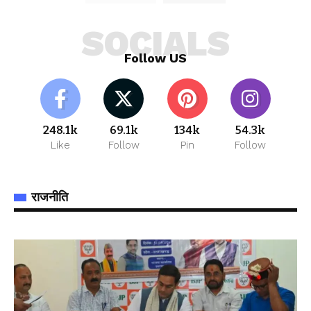
SOCIALS
Follow US
248.1k
69.1k
134k
54.3k
Like
Follow
Pin
Follow
राजनीति