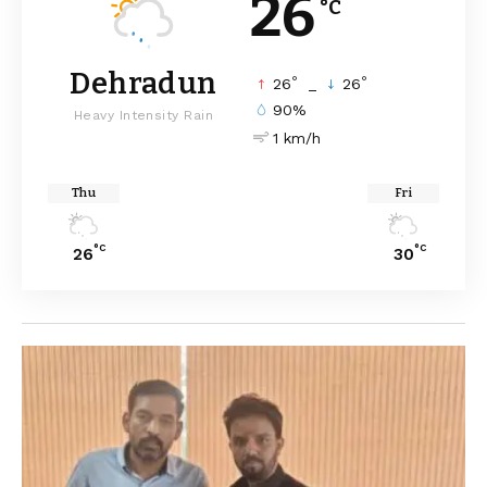
26
°C
Dehradun
°
°
26
_
26
90%
Heavy Intensity Rain
1 km/h
Thu
Fri
°C
°C
26
30