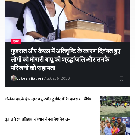
दिल्ली
गुजरात और केरल में अतिवृष्टि के कारण दिवंगत हुए
लोगों को मोरारी बापू की श्रद्धांजलि और उनके
परिजनों को सहायता
Lokesh Badoni
August 5, 2026
ओलंपस हाई के इंटर-हाउस फुटबॉल टूर्नामेंट में रिग हाउस बना चैंपियन
तुलाज़ ने रचा इतिहास, संस्थान से बना विश्वविद्यालय