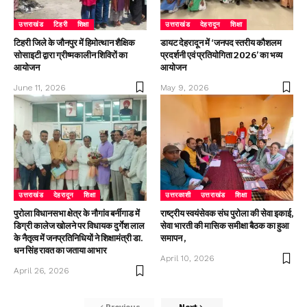
उत्तराखंड
टिहरी
शिक्षा
उत्तराखंड
देहरादून
शिक्षा
टिहरी जिले के जौनपुर में हिमोत्थान शैक्षिक
डायट देहरादून में ‘जनपद स्तरीय कौशलम
सोसाइटी द्वारा ग्रीष्मकालीन शिविरों का
प्रदर्शनी एवं प्रतियोगिता 2026’ का भव्य
आयोजन
आयोजन
June 11, 2026
May 9, 2026
उत्तराखंड
देहरादून
शिक्षा
उत्तरकाशी
उत्तराखंड
शिक्षा
पुरोला विधानसभा क्षेत्र के नौगांव बर्नीगाड में
राष्ट्रीय स्वयंसेवक संघ पुरोला की सेवा इकाई,
डिग्री कालेज खोलने पर विधायक दुर्गेश लाल
सेवा भारती की मासिक समीक्षा बैठक का हुआ
के नैतृत्व में जनप्रतिनिधियों ने शिक्षामंत्री डा.
समापन ,
धन सिंह रावत का जताया आभार
April 10, 2026
April 26, 2026