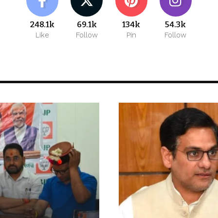
248.1k
69.1k
134k
54.3k
Like
Follow
Pin
Follow