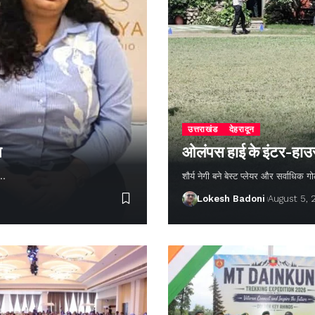
उत्तराखंड
देहरादून
न
ओलंपस हाई के इंटर-हाउस फ
ण…
शौर्य नेगी बने बेस्ट प्लेयर और सर्वाधिक
Lokesh Badoni
August 5,