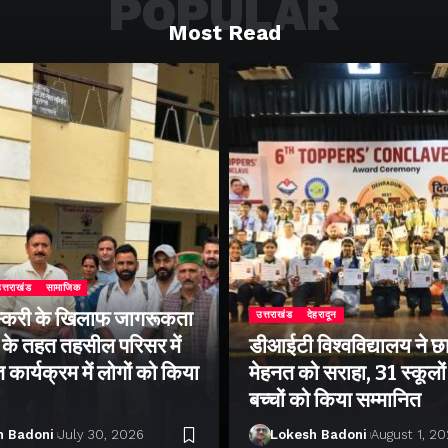
POPULAR
Most Read
त्तराखंड
सामाजिक
्करी के खिलाफ जागरूकता
उत्तराखंड
देहरादून
के तहत तहसील परिसर में
डीआईटी विश्वविद्यालय ने छा
ार्यक्रम में लोगों को किया
मेहनत को सराहा, 31 स्कूलों 
बच्चों को किया सम्मानित
h Badoni
July 30, 2026
Lokesh Badoni
August 1, 2