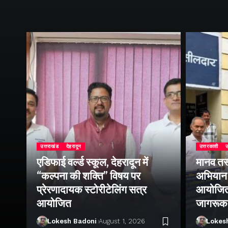
उत्तराखंड
देहरादून
उत्तरकाशी
उ
एडिफाई वर्ल्ड स्कूल, देहरादून में
मानव तस
“कल्पना की शक्ति” विषय पर
अभियान 
प्रेरणादायक स्टोरीटेलिंग सत्र
आयोजित क
ा
आयोजित
जागरूक
Lokesh Badoni
August 1, 2026
Lokes