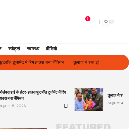
6
न
स्पोर्ट्स
स्वास्थ्य
वीडियो
तुलाज़ ने रचा इतिहास, संस्थान से बना विश्वविद्यालय
फिल्म अभिनेत्री सु
ओलंपस हाई के इंटर-हाउस फुटबॉल टूर्नामेंट में रिग
तुलाज़ ने रचा इ
हाउस बना चैंपियन
August 4, 2
August 5, 2026
FEATURED