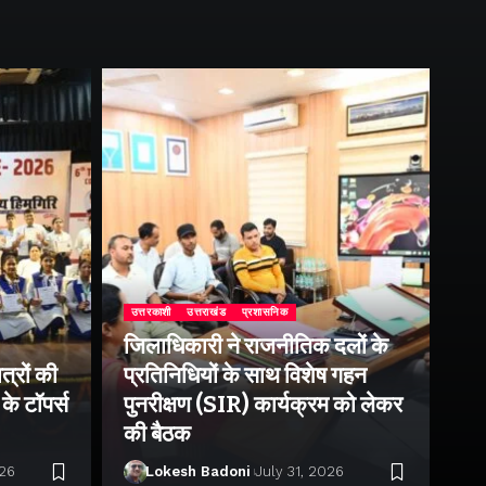
उत्तरकाशी
उत्तराखंड
प्रशासनिक
जिलाधिकारी ने राजनीतिक दलों के
उत्
त्रों की
प्रतिनिधियों के साथ विशेष गहन
राष
के टॉपर्स
पुनरीक्षण (SIR) कार्यक्रम को लेकर
उप
की बैठक
पर 
026
Lokesh Badoni
July 31, 2026