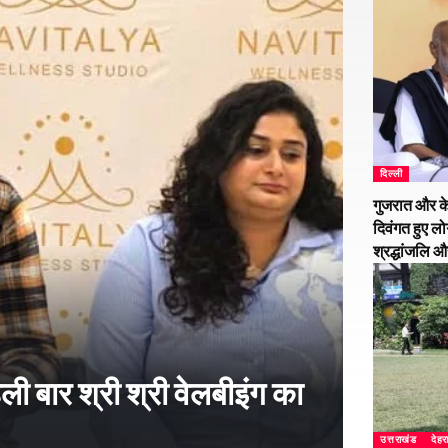
दिल्ली
गुजरात और के
दिवंगत हुए लो
श्रद्धांजलि 
हली बार श्री श्री वेलबीइंग का
उत्तराखंड
देहर