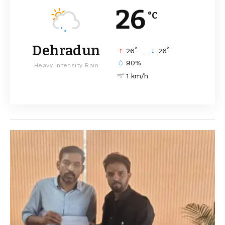
26
°C
Dehradun
°
°
26
_
26
90%
Heavy Intensity Rain
1 km/h