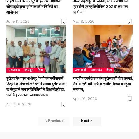
टिहरी जिले के जौनपुर में हिमोत्थान शैक्षिक
डायट देहरादून में ‘जनपद स्तरीय कौशलम
सोसाइटी द्वारा ग्रीष्मकालीन शिविरों का
प्रदर्शनी एवं प्रतियोगिता 2026’ का भव्य
आयोजन
आयोजन
June 11, 2026
May 9, 2026
उत्तराखंड
देहरादून
शिक्षा
उत्तरकाशी
उत्तराखंड
शिक्षा
पुरोला विधानसभा क्षेत्र के नौगांव बर्नीगाड में
राष्ट्रीय स्वयंसेवक संघ पुरोला की सेवा इकाई,
डिग्री कालेज खोलने पर विधायक दुर्गेश लाल
सेवा भारती की मासिक समीक्षा बैठक का हुआ
के नैतृत्व में जनप्रतिनिधियों ने शिक्षामंत्री डा.
समापन ,
धन सिंह रावत का जताया आभार
April 10, 2026
April 26, 2026
Previous
Next