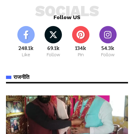
SOCIALS
Follow US
248.1k
69.1k
134k
54.3k
Like
Follow
Pin
Follow
राजनीति