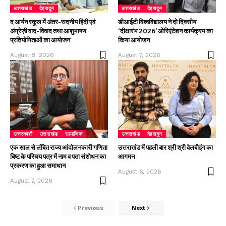
उत्तराखंड
देहरादून
उत्तराखंड
देहरादून
द आर्यन स्कूल में अंतर-सदनीय हिंदी एवं
डीआईटी विश्वविद्यालय ने दो दिवसीय
अंग्रेज़ी वाद-विवाद तथा आशुभाषण
‘दीक्षारंभ 2026’ ओरिएंटेशन कार्यक्रम का
प्रतियोगिताओं का आयोजन
किया आयोजन
August 8, 2026
August 7, 2026
उत्तरकाशी
उत्तराखंड
सामाजिक
उत्तराखंड
देहरादून
एक साल से लंबित राज्य आंदोलनकारी गणिता
उत्तराखंड में पहली बार श्री श्री वेलबीइंग का
बिष्ट के परिचय पत्र में नाम व पता संशोधन का
आगमन
प्रकरण का हुआ समाधान
August 6, 2026
August 7, 2026
Previous
Next