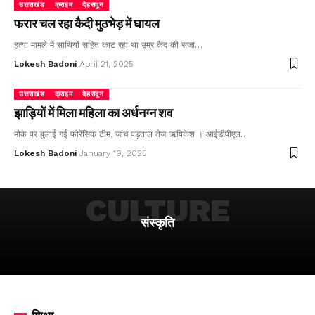
उत्तराखंड
क्राइम
देहरादून
फरार चल रहा कैदी मुठभेड़ में घायल
हत्या मामले में साथियों सहित काट रहा था उम्र कैद की सजा…
Lokesh Badoni
April 21, 2025
उत्तराखंड
क्राइम
देहरादून
झाड़ियों में मिला महिला का अर्धनग्न शव
मौके पर बुलाई गई फोरेंसिक टीम, जांच पड़ताल तेज ऋषिकेश । आईडीपीएल…
Lokesh Badoni
January 19, 2025
CULTURE
संस्कृति