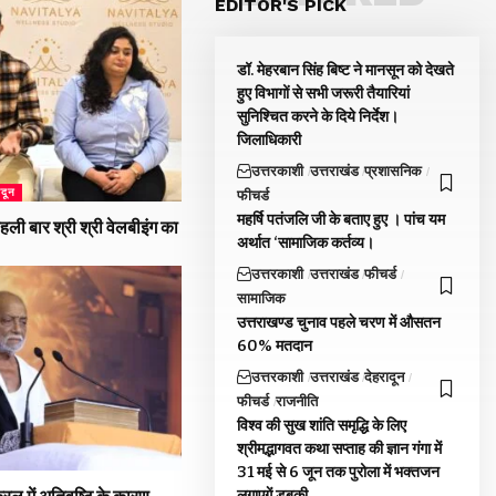
EDITOR'S PICK
डॉ. मेहरबान सिंह बिष्ट ने मानसून को देखते
हुए विभागों से सभी जरूरी तैयारियां
सुनिश्चित करने के दिये निर्देश।
जिलाधिकारी
उत्तरकाशी
उत्तराखंड
प्रशासनिक
ादून
फीचर्ड
महर्षि पतंजलि जी के बताए हुए । पांच यम
 पहली बार श्री श्री वेलबीइंग का
अर्थात ‘सामाजिक कर्तव्य।
उत्तरकाशी
उत्तराखंड
फीचर्ड
सामाजिक
उत्तराखण्ड चुनाव पहले चरण में औसतन
60% मतदान
उत्तरकाशी
उत्तराखंड
देहरादून
फीचर्ड
राजनीति
विश्व की सुख शांति समृद्धि के लिए
श्रीमद्भागवत कथा सप्ताह की ज्ञान गंगा में
31 मई से 6 जून तक पुरोला में भक्तजन
लगाएगें डूबकी