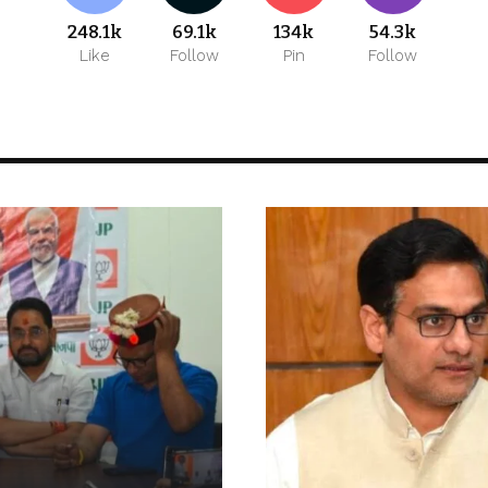
248.1k
69.1k
134k
54.3k
Like
Follow
Pin
Follow