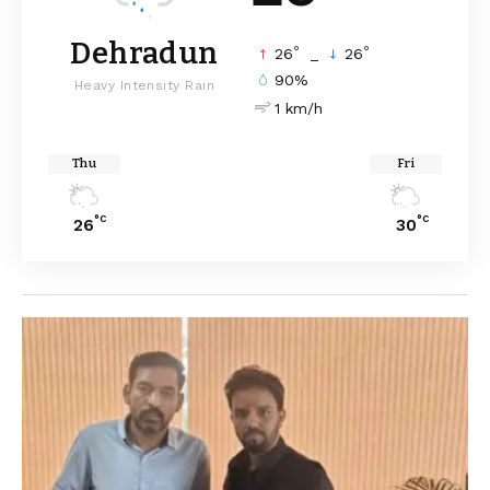
Dehradun
°
°
26
_
26
90%
Heavy Intensity Rain
1 km/h
Thu
Fri
°C
°C
26
30