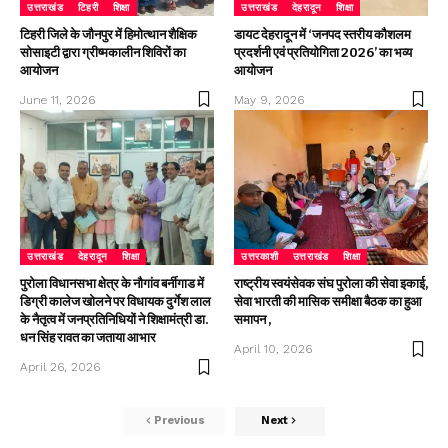
उत्तराखंड
टिहरी
शिक्षा
उत्तराखंड
देहरादून
शिक्षा
टिहरी जिले के जौनपुर में हिमोत्थान शैक्षिक
डायट देहरादून में ‘जनपद स्तरीय कौशलम
सोसाइटी द्वारा ग्रीष्मकालीन शिविरों का
प्रदर्शनी एवं प्रतियोगिता 2026’ का भव्य
आयोजन
आयोजन
June 11, 2026
May 9, 2026
उत्तराखंड
देहरादून
शिक्षा
उत्तरकाशी
उत्तराखंड
शिक्षा
पुरोला विधानसभा क्षेत्र के नौगांव बर्नीगाड में
राष्ट्रीय स्वयंसेवक संघ पुरोला की सेवा इकाई,
डिग्री कालेज खोलने पर विधायक दुर्गेश लाल
सेवा भारती की मासिक समीक्षा बैठक का हुआ
के नैतृत्व में जनप्रतिनिधियों ने शिक्षामंत्री डा.
समापन ,
धन सिंह रावत का जताया आभार
April 10, 2026
April 26, 2026
Previous
Next