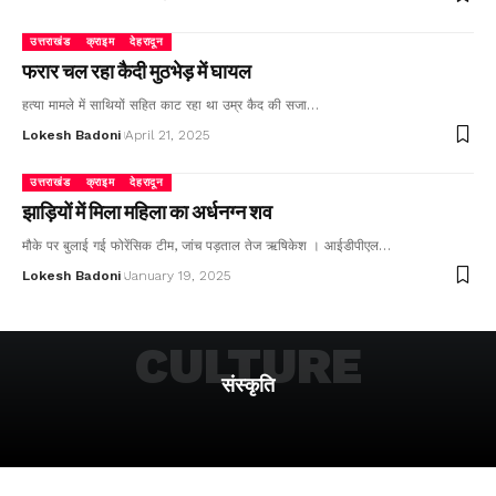
उत्तराखंड
क्राइम
देहरादून
फरार चल रहा कैदी मुठभेड़ में घायल
हत्या मामले में साथियों सहित काट रहा था उम्र कैद की सजा…
Lokesh Badoni
April 21, 2025
उत्तराखंड
क्राइम
देहरादून
झाड़ियों में मिला महिला का अर्धनग्न शव
मौके पर बुलाई गई फोरेंसिक टीम, जांच पड़ताल तेज ऋषिकेश । आईडीपीएल…
Lokesh Badoni
January 19, 2025
CULTURE
संस्कृति