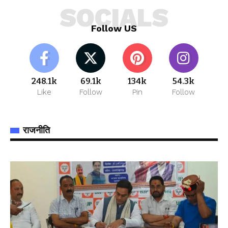
SOCIALS
Follow US
248.1k
69.1k
134k
54.3k
Like
Follow
Pin
Follow
राजनीति