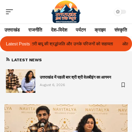
उत्तराखंड
राजनीति
देश-विदेश
पर्यटन
क्राइम
संस्कृति
ंजलि और उनके परिजनों को सहायता
Latest Posts
ओलंपस हाई के इंटर-हाउस फुटबॉल टूर्नामेंट में र
LATEST NEWS
का
उत्तराखंड में पहली बार श्री श्री वेलबीइंग का आगमन
August 6, 2026