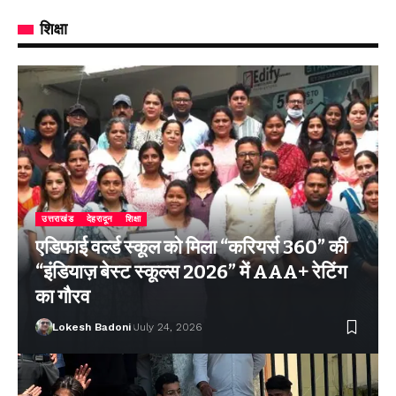
शिक्षा
उत्तराखंड
देहरादून
शिक्षा
एडिफाई वर्ल्ड स्कूल को मिला “करियर्स 360” की
“इंडियाज़ बेस्ट स्कूल्स 2026” में AAA+ रेटिंग
का गौरव
Lokesh Badoni
July 24, 2026