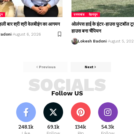
दून
उत्तराखंड
देहरादून
 पहली बार श्री श्री वेलबीइंग का आगमन
ओलंपस हाई के इंटर-हाउस फुटबॉल टूर्नाम
हाउस बना चैंपियन
Badoni
August 6, 2026
Lokesh Badoni
August 5, 20
Previous
Next
SOCIALS
Follow US
248.1k
69.1k
134k
54.3k
Like
Follow
Pin
Follow