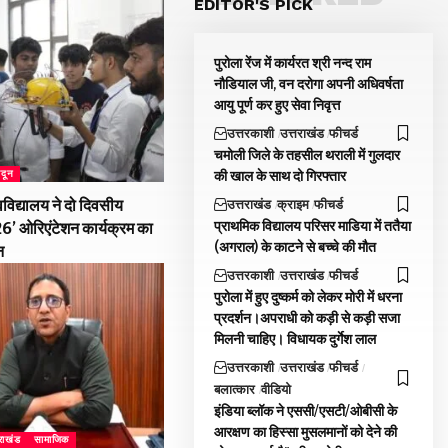
EDITOR'S PICK
पुरोला रेंज में कार्यरत श्री नन्द राम
नौडियाल जी, वन दरोगा अपनी अधिवर्षता
आयु पूर्ण कर हुए सेवा निवृत्त
उत्तरकाशी
उत्तराखंड
फीचर्ड
चमोली जिले के तहसील थराली में गुलदार
की खाल के साथ दो गिरफ्तार
ादून
विद्यालय ने दो दिवसीय
उत्तराखंड
क्राइम
फीचर्ड
प्राथमिक विद्यालय परिसर माडिया में ततैया
026’ ओरिएंटेशन कार्यक्रम का
(अगराल) के काटने से बच्चे की मौत
न
उत्तरकाशी
उत्तराखंड
फीचर्ड
पुरोला में हुए दुष्कर्म को लेकर मोरी में धरना
प्रदर्शन।अपराधी को कड़ी से कड़ी सजा
मिलनी चाहिए। विधायक दुर्गेश लाल
उत्तरकाशी
उत्तराखंड
फीचर्ड
बलात्कार
वीडियो
इंडिया ब्लॉक ने एससी/एसटी/ओबीसी के
आरक्षण का हिस्सा मुसलमानों को देने की
तराखंड
सामाजिक