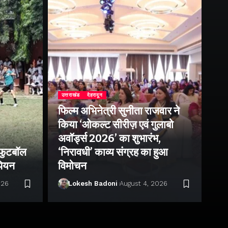
उत्तराखंड
देहरादून
फिल्म अभिनेत्री सुनीता राजवार ने
उत्
किया ‘ओकल्ट सीरीज़ एवं गुलाबो
एक
अवॉर्ड्स 2026’ का शुभारंभ,
आं
 फुटबॉल
‘निरावधी’ काव्य संग्रह का हुआ
पत
ंपियन
विमोचन
प्
026
Lokesh Badoni
August 4, 2026