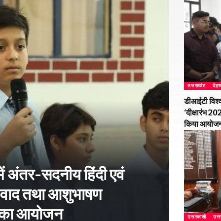
उत्तराखंड
देहर
डीआईटी विश्व
‘दीक्षारंभ 2
किया आयोज
ें अंतर-सदनीय हिंदी एवं
-विवाद तथा आशुभाषण
ं का आयोजन
उत्तरकाशी
उत्