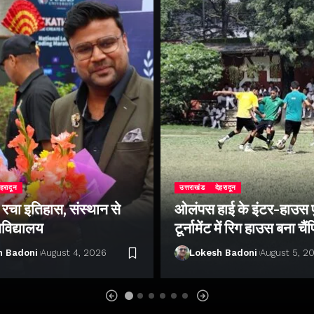
ेहरादून
उत्तराखंड
देहरादून
े रचा इतिहास, संस्थान से
ओलंपस हाई के इंटर-हाउस
वविद्यालय
टूर्नामेंट में रिग हाउस बना चै
h Badoni
August 4, 2026
Lokesh Badoni
August 5, 2